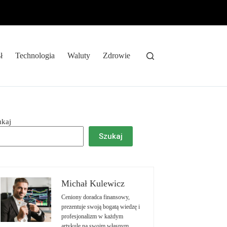
ł
Technologia
Waluty
Zdrowie
ukaj
Szukaj
Michał Kulewicz
Ceniony doradca finansowy,
prezentuje swoją bogatą wiedzę i
profesjonalizm w każdym
artykule na swoim własnym