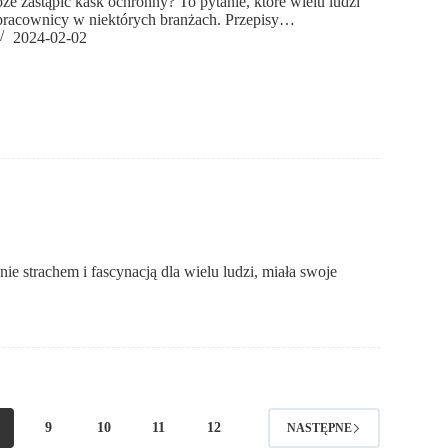
e zastąpić kask ochronny? To pytanie, które wielu ludzi
 pracownicy w niektórych branżach. Przepisy…
2024-02-02
e strachem i fascynacją dla wielu ludzi, miała swoje
9
10
11
12
NASTĘPNE