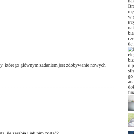
daży, którego głównym zadaniem jest zdobywanie nowych
a, ile zarabia i jak nim zostać?