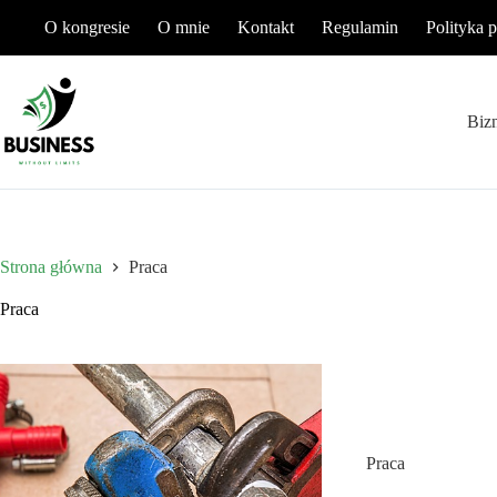
Przejdź
O kongresie
O mnie
Kontakt
Regulamin
Polityka 
do
treści
Biz
Strona główna
Praca
Praca
Praca