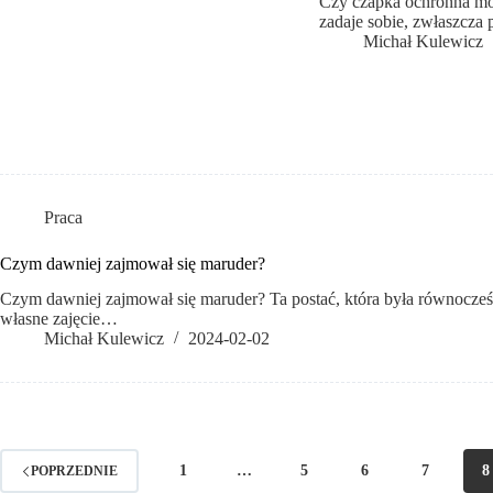
Czy czapka ochronna moż
zadaje sobie, zwłaszcza
Michał Kulewicz
Praca
Czym dawniej zajmował się maruder?
Czym dawniej zajmował się maruder? Ta postać, która była równocześni
własne zajęcie…
Michał Kulewicz
2024-02-02
1
…
5
6
7
8
POPRZEDNIE