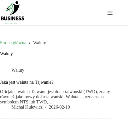
Przejdź
do
treści
Strona główna
Waluty
Waluty
Waluty
Jaka jest waluta na Tajwanie?
Oficjalną walutą Tajwanu jest dolar tajwański (TWD), znany
również jako nowy dolar tajwański. Waluta ta, oznaczana
symbolem NT$ lub TWD,…
Michał Kulewicz
2026-02-10