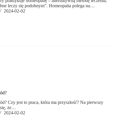
ry praktykuje homeopatię – alternatywną metodę leczenia,
dobne leczy się podobnym”. Homeopatia polega na…
2024-02-02
wód?
ód? Czy jest to praca, która ma przyszłość? Na pierwszy
się, że…
2024-02-02