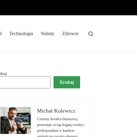
ł
Technologia
Waluty
Zdrowie
ukaj
Szukaj
Michał Kulewicz
Ceniony doradca finansowy,
prezentuje swoją bogatą wiedzę i
profesjonalizm w każdym
artykule na swoim własnym