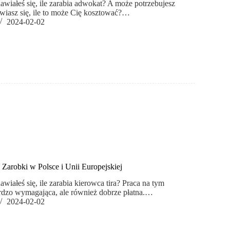
wiałeś się, ile zarabia adwokat? A może potrzebujesz
awiasz się, ile to może Cię kosztować?…
2024-02-02
? Zarobki w Polsce i Unii Europejskiej
wiałeś się, ile zarabia kierowca tira? Praca na tym
rdzo wymagająca, ale również dobrze płatna.…
2024-02-02