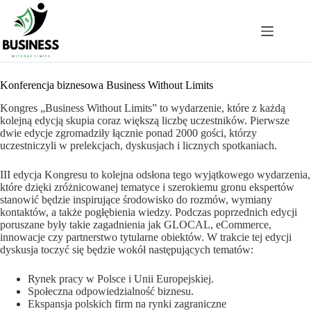
Przejdź
do
treści
Konferencja biznesowa Business Without Limits
Kongres „Business Without Limits” to wydarzenie, które z każdą
kolejną edycją skupia coraz większą liczbę uczestników. Pierwsze
dwie edycje zgromadziły łącznie ponad 2000 gości, którzy
uczestniczyli w prelekcjach, dyskusjach i licznych spotkaniach.
III edycja Kongresu to kolejna odsłona tego wyjątkowego wydarzenia,
które dzięki zróżnicowanej tematyce i szerokiemu gronu ekspertów
stanowić będzie inspirujące środowisko do rozmów, wymiany
kontaktów, a także pogłębienia wiedzy. Podczas poprzednich edycji
poruszane były takie zagadnienia jak GLOCAL, eCommerce,
innowacje czy partnerstwo tytularne obiektów. W trakcie tej edycji
dyskusja toczyć się będzie wokół następujących tematów:
Rynek pracy w Polsce i Unii Europejskiej.
Społeczna odpowiedzialność biznesu.
Ekspansja polskich firm na rynki zagraniczne