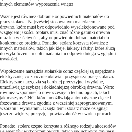
innych elementów wyposażenia wnętrz.
Ważne jest również dobranie odpowiednich materiałów do
pracy stolarza. Najczęściej stosowanym materiałem jest
drewno, które musi być odpowiednio wyselekcjonowane pod
względem jakości. Stolarz musi znać różne gatunki drewna
oraz ich właściwości, aby odpowiednio dobrać materiał do
konkretnego projektu. Ponadto, stolarz korzysta również z
innych materiałów, takich jak kleje, lakiery i farby, które służą
do wykończenia mebli i nadania im odpowiedniego wyglądu i
trwałości.
Współczesne narzędzia stolarskie coraz częściej są napędzane
elektrycznie, co znacznie ułatwia i przyspiesza pracę stolarza.
Elektryczne narzędzia są bardziej precyzyjne i wydajne,
umożliwiając szybszą i dokładniejszą obróbkę drewna. Warto
również wspomnieć o nowoczesnych technologiach, takich
jak maszyny CNC, które umożliwiają automatyczne cięcie i
frezowanie drewna zgodnie z wcześniej zaprogramowanymi
wzorami i wymiarami. Dzięki temu stolarz może osiągnąć
jeszcze większą precyzję i powtarzalność w swoich pracach.
Ponadto, stolarz często korzysta z różnego rodzaju akcesoriów
i elementów wykończeniowych, takich jak uchwyty, zawiasy,