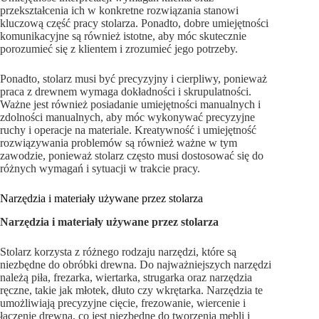
przekształcenia ich w konkretne rozwiązania stanowi
kluczową część pracy stolarza. Ponadto, dobre umiejętności
komunikacyjne są również istotne, aby móc skutecznie
porozumieć się z klientem i zrozumieć jego potrzeby.
Ponadto, stolarz musi być precyzyjny i cierpliwy, ponieważ
praca z drewnem wymaga dokładności i skrupulatności.
Ważne jest również posiadanie umiejętności manualnych i
zdolności manualnych, aby móc wykonywać precyzyjne
ruchy i operacje na materiale. Kreatywność i umiejętność
rozwiązywania problemów są również ważne w tym
zawodzie, ponieważ stolarz często musi dostosować się do
różnych wymagań i sytuacji w trakcie pracy.
Narzędzia i materiały używane przez stolarza
Narzędzia i materiały używane przez stolarza
Stolarz korzysta z różnego rodzaju narzędzi, które są
niezbędne do obróbki drewna. Do najważniejszych narzędzi
należą piła, frezarka, wiertarka, strugarka oraz narzędzia
ręczne, takie jak młotek, dłuto czy wkrętarka. Narzędzia te
umożliwiają precyzyjne cięcie, frezowanie, wiercenie i
łączenie drewna, co jest niezbędne do tworzenia mebli i