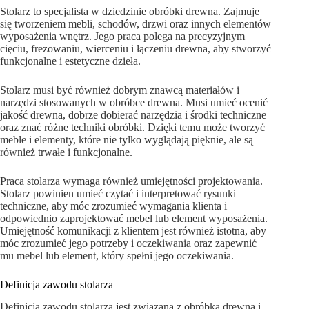
Stolarz to specjalista w dziedzinie obróbki drewna. Zajmuje
się tworzeniem mebli, schodów, drzwi oraz innych elementów
wyposażenia wnętrz. Jego praca polega na precyzyjnym
cięciu, frezowaniu, wierceniu i łączeniu drewna, aby stworzyć
funkcjonalne i estetyczne dzieła.
Stolarz musi być również dobrym znawcą materiałów i
narzędzi stosowanych w obróbce drewna. Musi umieć ocenić
jakość drewna, dobrze dobierać narzędzia i środki techniczne
oraz znać różne techniki obróbki. Dzięki temu może tworzyć
meble i elementy, które nie tylko wyglądają pięknie, ale są
również trwałe i funkcjonalne.
Praca stolarza wymaga również umiejętności projektowania.
Stolarz powinien umieć czytać i interpretować rysunki
techniczne, aby móc zrozumieć wymagania klienta i
odpowiednio zaprojektować mebel lub element wyposażenia.
Umiejętność komunikacji z klientem jest również istotna, aby
móc zrozumieć jego potrzeby i oczekiwania oraz zapewnić
mu mebel lub element, który spełni jego oczekiwania.
Definicja zawodu stolarza
Definicja zawodu stolarza jest związana z obróbką drewna i