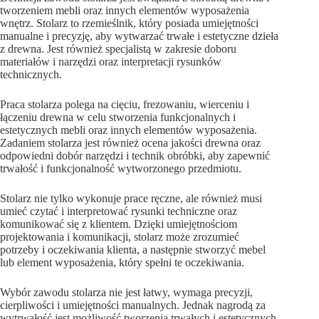
tworzeniem mebli oraz innych elementów wyposażenia
wnętrz. Stolarz to rzemieślnik, który posiada umiejętności
manualne i precyzję, aby wytwarzać trwałe i estetyczne dzieła
z drewna. Jest również specjalistą w zakresie doboru
materiałów i narzędzi oraz interpretacji rysunków
technicznych.
Praca stolarza polega na cięciu, frezowaniu, wierceniu i
łączeniu drewna w celu stworzenia funkcjonalnych i
estetycznych mebli oraz innych elementów wyposażenia.
Zadaniem stolarza jest również ocena jakości drewna oraz
odpowiedni dobór narzędzi i technik obróbki, aby zapewnić
trwałość i funkcjonalność wytworzonego przedmiotu.
Stolarz nie tylko wykonuje prace ręczne, ale również musi
umieć czytać i interpretować rysunki techniczne oraz
komunikować się z klientem. Dzięki umiejętnościom
projektowania i komunikacji, stolarz może zrozumieć
potrzeby i oczekiwania klienta, a następnie stworzyć mebel
lub element wyposażenia, który spełni te oczekiwania.
Wybór zawodu stolarza nie jest łatwy, wymaga precyzji,
cierpliwości i umiejętności manualnych. Jednak nagrodą za
wytrwałość jest możliwość tworzenia trwałych i estetycznych