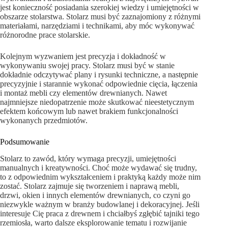
jest konieczność posiadania szerokiej wiedzy i umiejętności w
obszarze stolarstwa. Stolarz musi być zaznajomiony z różnymi
materiałami, narzędziami i technikami, aby móc wykonywać
różnorodne prace stolarskie.
Kolejnym wyzwaniem jest precyzja i dokładność w
wykonywaniu swojej pracy. Stolarz musi być w stanie
dokładnie odczytywać plany i rysunki techniczne, a następnie
precyzyjnie i starannie wykonać odpowiednie cięcia, łączenia
i montaż mebli czy elementów drewnianych. Nawet
najmniejsze niedopatrzenie może skutkować nieestetycznym
efektem końcowym lub nawet brakiem funkcjonalności
wykonanych przedmiotów.
Podsumowanie
Stolarz to zawód, który wymaga precyzji, umiejętności
manualnych i kreatywności. Choć może wydawać się trudny,
to z odpowiednim wykształceniem i praktyką każdy może nim
zostać. Stolarz zajmuje się tworzeniem i naprawą mebli,
drzwi, okien i innych elementów drewnianych, co czyni go
niezwykle ważnym w branży budowlanej i dekoracyjnej. Jeśli
interesuje Cię praca z drewnem i chciałbyś zgłębić tajniki tego
rzemiosła, warto dalsze eksplorowanie tematu i rozwijanie