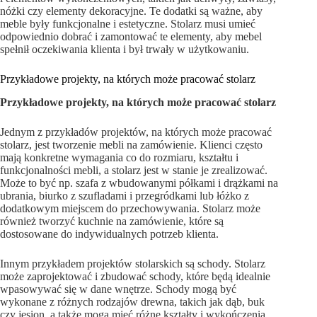
nóżki czy elementy dekoracyjne. Te dodatki są ważne, aby
meble były funkcjonalne i estetyczne. Stolarz musi umieć
odpowiednio dobrać i zamontować te elementy, aby mebel
spełnił oczekiwania klienta i był trwały w użytkowaniu.
Przykładowe projekty, na których może pracować stolarz
Przykładowe projekty, na których może pracować stolarz
Jednym z przykładów projektów, na których może pracować
stolarz, jest tworzenie mebli na zamówienie. Klienci często
mają konkretne wymagania co do rozmiaru, kształtu i
funkcjonalności mebli, a stolarz jest w stanie je zrealizować.
Może to być np. szafa z wbudowanymi półkami i drążkami na
ubrania, biurko z szufladami i przegródkami lub łóżko z
dodatkowym miejscem do przechowywania. Stolarz może
również tworzyć kuchnie na zamówienie, które są
dostosowane do indywidualnych potrzeb klienta.
Innym przykładem projektów stolarskich są schody. Stolarz
może zaprojektować i zbudować schody, które będą idealnie
wpasowywać się w dane wnętrze. Schody mogą być
wykonane z różnych rodzajów drewna, takich jak dąb, buk
czy jesion, a także mogą mieć różne kształty i wykończenia.