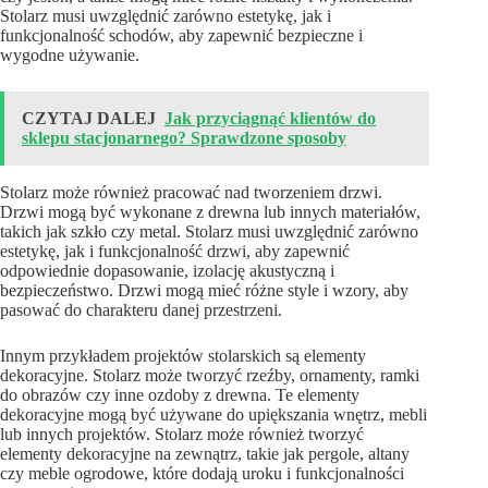
Stolarz musi uwzględnić zarówno estetykę, jak i
funkcjonalność schodów, aby zapewnić bezpieczne i
wygodne używanie.
CZYTAJ DALEJ
Jak przyciągnąć klientów do
sklepu stacjonarnego? Sprawdzone sposoby
Stolarz może również pracować nad tworzeniem drzwi.
Drzwi mogą być wykonane z drewna lub innych materiałów,
takich jak szkło czy metal. Stolarz musi uwzględnić zarówno
estetykę, jak i funkcjonalność drzwi, aby zapewnić
odpowiednie dopasowanie, izolację akustyczną i
bezpieczeństwo. Drzwi mogą mieć różne style i wzory, aby
pasować do charakteru danej przestrzeni.
Innym przykładem projektów stolarskich są elementy
dekoracyjne. Stolarz może tworzyć rzeźby, ornamenty, ramki
do obrazów czy inne ozdoby z drewna. Te elementy
dekoracyjne mogą być używane do upiększania wnętrz, mebli
lub innych projektów. Stolarz może również tworzyć
elementy dekoracyjne na zewnątrz, takie jak pergole, altany
czy meble ogrodowe, które dodają uroku i funkcjonalności