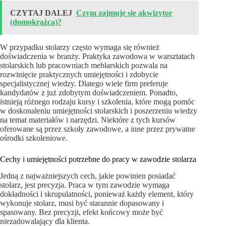
CZYTAJ DALEJ
Czym zajmuje się akwizytor
(domokrążca)?
W przypadku stolarzy często wymaga się również
doświadczenia w branży. Praktyka zawodowa w warsztatach
stolarskich lub pracowniach meblarskich pozwala na
rozwinięcie praktycznych umiejętności i zdobycie
specjalistycznej wiedzy. Dlatego wiele firm preferuje
kandydatów z już zdobytym doświadczeniem. Ponadto,
istnieją różnego rodzaju kursy i szkolenia, które mogą pomóc
w doskonaleniu umiejętności stolarskich i poszerzeniu wiedzy
na temat materiałów i narzędzi. Niektóre z tych kursów
oferowane są przez szkoły zawodowe, a inne przez prywatne
ośrodki szkoleniowe.
Cechy i umiejętności potrzebne do pracy w zawodzie stolarza
Jedną z najważniejszych cech, jakie powinien posiadać
stolarz, jest precyzja. Praca w tym zawodzie wymaga
dokładności i skrupulatności, ponieważ każdy element, który
wykonuje stolarz, musi być starannie dopasowany i
spasowany. Bez precyzji, efekt końcowy może być
niezadowalający dla klienta.