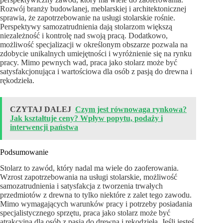
Rozwój branży budowlanej, meblarskiej i architektonicznej
sprawia, że zapotrzebowanie na usługi stolarskie rośnie.
Perspektywy samozatrudnienia dają stolarzom większą
niezależność i kontrolę nad swoją pracą. Dodatkowo,
możliwość specjalizacji w określonym obszarze pozwala na
zdobycie unikalnych umiejętności i wyróżnienie się na rynku
pracy. Mimo pewnych wad, praca jako stolarz może być
satysfakcjonująca i wartościowa dla osób z pasją do drewna i
rękodzieła.
CZYTAJ DALEJ
Czym jest równowaga rynkowa?
Jak kształtuje ceny? Wpływ popytu, podaży i
interwencji państwa
Podsumowanie
Stolarz to zawód, który nadal ma wiele do zaoferowania.
Wzrost zapotrzebowania na usługi stolarskie, możliwość
samozatrudnienia i satysfakcja z tworzenia trwałych
przedmiotów z drewna to tylko niektóre z zalet tego zawodu.
Mimo wymagających warunków pracy i potrzeby posiadania
specjalistycznego sprzętu, praca jako stolarz może być
atrakcyjna dla osób z pasją do drewna i rękodzieła. Jeśli jesteś