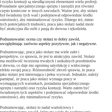
i ryzyko kontuzji są nieodłącznymi elementami wielu profesji.
Posiadanie specjalistycznego sprzętu i narzędzi jest również
często konieczne w innych zawodach. Ważne jest, aby stolarz
był świadomy tych wad i podejmował odpowiednie środki
ostrożności, aby minimalizować ryzyko. Dlatego też, mimo
tych potencjalnych trudności, praca jako stolarz nadal może
być atrakcyjna dla osób z pasją do drewna i rękodzieła.
Podsumowanie: ocena czy stolarz to dobry zawód,
uwzględniając zarówno aspekty pozytywne, jak i negatywne.
Podsumowując, praca jako stolarz ma wiele zalet i
perspektyw, co sprawia, że jest to atrakcyjny zawód. Stolarz
ma możliwość tworzenia trwałych i unikalnych przedmiotów
z drewna, co daje mu ogromną satysfakcję z widocznego
efektu swojej pracy. Różnorodność zleceń sprawia, że praca
jako stolarz jest interesująca i pełna wyzwań. Jednakże, należy
pamiętać, że praca jako stolarz wymaga pracy w
wymagających warunkach, posiadania specjalistycznego
sprzętu i narzędzi oraz ryzyka kontuzji. Warto zatem być
świadomym tych aspektów i podejmować odpowiednie środki
ostrożności, aby minimalizować ryzyko.
Podsumowując, stolarz to nadal wartościowy i
perspektywiczny zawód, który ma wiele do zaoferowania.