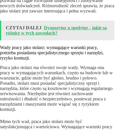
pozwala na ciągłe rozwijanie umiejętności i zdobywanie
nowych doświadczeń. Różnorodność zleceń sprawia, że praca
jako stolarz jest zawsze interesująca i pełna wyzwań.
CZYTAJ DALEJ
Dyspozytor a spedytor - jakie są
różnice w tych zawodach?
Wady pracy jako stolarz: wymagające warunki pracy,
potrzeba posiadania specjalistycznego sprzętu i narzędzi,
ryzyko kontuzji.
Praca jako stolarz ma również swoje wady. Wymaga ona
pracy w wymagających warunkach, często na budowie lub w
warsztacie, gdzie może być głośno, brudno i pyłowo.
Ponadto, stolarz musi posiadać specjalistyczny sprzęt i
narzędzia, które często są kosztowne i wymagają regularnego
serwisowania. Niezbędne jest również zachowanie
ostrożności i dbałość o bezpieczeństwo, ponieważ praca z
narzędziami i maszynami może wiązać się z ryzykiem
kontuzji.
Mimo tych wad, praca jako stolarz może być
satysfakcjonująca i wartościowa. Wymagające warunki pracy