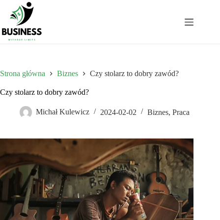
Przejdź
do
treści
Strona główna
Biznes
Czy stolarz to dobry zawód?
Czy stolarz to dobry zawód?
Michał Kulewicz
2024-02-02
Biznes
,
Praca