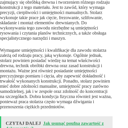
zajmujący się obróbką drewna i tworzeniem różnego rodzaju
konstrukcji z tego materiału. Jest to zawód, który wymaga
precyzji, cierpliwości i umiejętności manualnych. Stolarz
wykonuje takie prace jak cięcie, frezowanie, szlifowanie,
składanie i montaż elementów drewnianych. Do
wykonywania tego zawodu niezbędne są umiejętności
rysowania i czytania planów technicznych, a także obsługa
specjalistycznego narzędzi i maszyn.
Wymagane umiejętności i kwalifikacje dla zawodu stolarza
zależą od rodzaju pracy, jaką wykonuje. Ogólnie jednak,
stolarz powinien posiadać wiedzę na temat właściwości
drewna, technik obróbki drewna oraz zasad konstrukcji i
montażu. Ważne jest również posiadanie umiejętności
precyzyjnego pomiaru i cięcia, aby zapewnić dokładność i
trwałość wykonanych konstrukcji. Ponadto, stolarz powinien
mieć dobre zdolności manualne, umiejętność pracy zarówno
samodzielnej, jak i w zespole oraz zdolność do koncentracji
na szczegółach. Dobra kondycja fizyczna również jest ważna,
ponieważ praca stolarza często wymaga dźwigania i
przenoszenia ciężkich przedmiotów.
CZYTAJ DALEJ
Jak usunąć poufną zawartość z