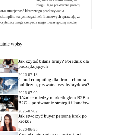
blogu. Jego praktyczne porady
oraz umiejętność klarownego przekazywania
skomplikowanych zagadnień finansowych sprawiają, że
czytelnicy mogą czerpać z niego niezastąpioną wiedzę.
tatnie wpisy
Jak czytać bilans firmy? Poradnik dla
początkujących
2026-07-18
Cloud computing dla firm – chmura
publiczna, prywatna czy hybrydowa?
2026-07-09
Różnice między marketingiem B2B a
B2C – porównanie strategii i kanałów
2026-07-02
Jak stworzyć buyer personę krok po
kroku?
2026-06-25
Zarządzanie zmianą w organizacji –