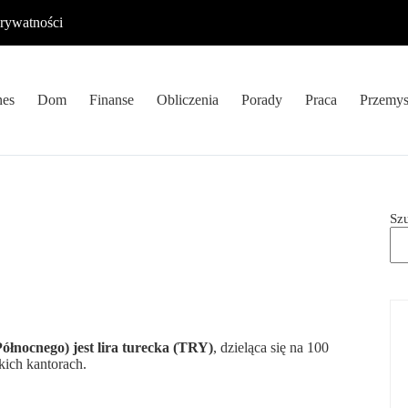
prywatności
nes
Dom
Finanse
Obliczenia
Porady
Praca
Przemys
Sz
łnocnego) jest lira turecka (TRY)
, dzieląca się na 100
kich kantorach.