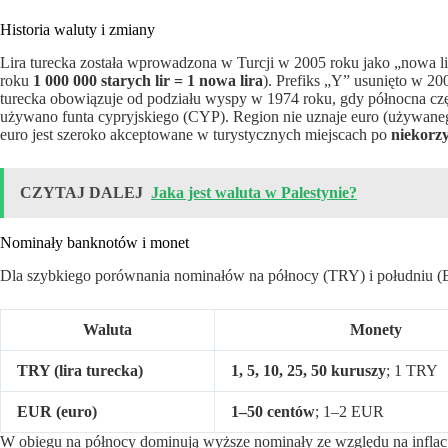
Historia waluty i zmiany
Lira turecka została wprowadzona w Turcji w 2005 roku jako „nowa lira
roku
1 000 000 starych lir = 1 nowa lira
). Prefiks „Y” usunięto w 2
turecka obowiązuje od podziału wyspy w 1974 roku, gdy północna część
używano funta cypryjskiego (CYP). Region nie uznaje euro (używane
euro jest szeroko akceptowane w turystycznych miejscach po
niekorz
CZYTAJ DALEJ
Jaka jest waluta w Palestynie?
Nominały banknotów i monet
Dla szybkiego porównania nominałów na północy (TRY) i południu 
Waluta
Monety
TRY (lira turecka)
1, 5, 10, 25, 50 kuruszy
; 1 TRY
EUR (euro)
1–50 centów
; 1–2 EUR
W obiegu na północy dominują wyższe nominały ze względu na inflacj