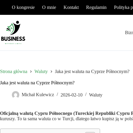
Przejdź
O kongresie
O mnie
Kontakt
Regulamin
Polityka 
do
treści
Biz
Strona główna
Waluty
Jaka jest waluta na Cyprze Północnym?
Jaka jest waluta na Cyprze Północnym?
Michał Kulewicz
2026-02-10
Waluty
Oficjalną walutą Cypru Północnego (Tureckiej Republiki Cypru Pó
kuruszy. To ta sama waluta co w Turcji, dlatego łatwo kupisz ją w pols