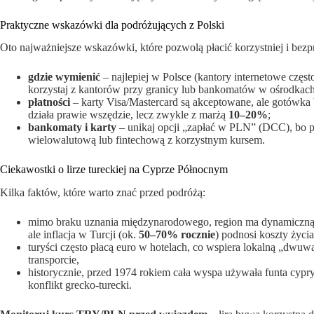
Praktyczne wskazówki dla podróżujących z Polski
Oto najważniejsze wskazówki, które pozwolą płacić korzystniej i be
gdzie wymienić
– najlepiej w Polsce (kantory internetowe często
korzystaj z kantorów przy granicy lub bankomatów w ośrodkach
płatności
– karty Visa/Mastercard są akceptowane, ale gotówka
działa prawie wszędzie, lecz zwykle z marżą
10–20%
;
bankomaty i karty
– unikaj opcji „zapłać w PLN” (DCC), bo p
wielowalutową lub fintechową z korzystnym kursem.
Ciekawostki o lirze tureckiej na Cyprze Północnym
Kilka faktów, które warto znać przed podróżą:
mimo braku uznania międzynarodowego, region ma dynamiczną go
ale inflacja w Turcji (ok.
50–70% rocznie
) podnosi koszty życia
turyści często płacą euro w hotelach, co wspiera lokalną „dwuw
transporcie,
historycznie, przed 1974 rokiem cała wyspa używała funta cypry
konflikt grecko-turecki.