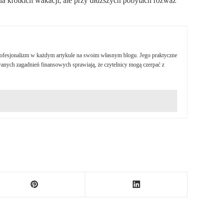
la krótkich wakacji, ale przy dłuższych pobytach rozważ
profesjonalizm w każdym artykule na swoim własnym blogu. Jego praktyczne
nych zagadnień finansowych sprawiają, że czytelnicy mogą czerpać z