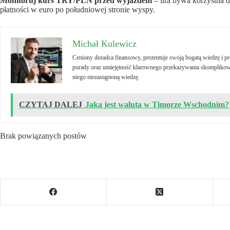
Monitoruj kurs TRY/PLN przed wyjazdem
– lira bywa korzystna d
płatności w euro po południowej stronie wyspy.
Michał Kulewicz
Ceniony doradca finansowy, prezentuje swoją bogatą wiedzę i 
porady oraz umiejętność klarownego przekazywania skomplikowa
niego niezastąpioną wiedzę.
CZYTAJ DALEJ
Jaka jest waluta w Timorze Wschodnim?
Brak powiązanych postów