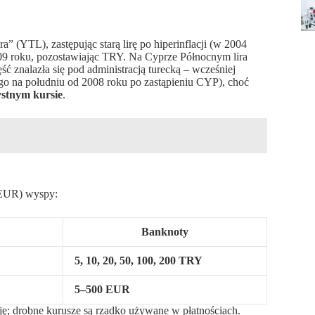
” (YTL), zastępując starą lirę po hiperinflacji (w 2004
009 roku, pozostawiając TRY. Na Cyprze Północnym lira
 znalazła się pod administracją turecką – wcześniej
go na południu od 2008 roku po zastąpieniu CYP), choć
ystnym kursie
.
(EUR) wyspy:
Banknoty
5, 10, 20, 50, 100, 200 TRY
5–500 EUR
ę; drobne kurusze są rzadko używane w płatnościach.