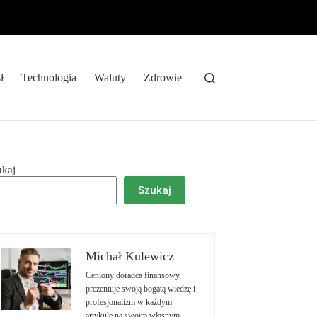
ł
Technologia
Waluty
Zdrowie
ukaj
Szukaj
Michał Kulewicz
Ceniony doradca finansowy,
prezentuje swoją bogatą wiedzę i
profesjonalizm w każdym
artykule na swoim własnym