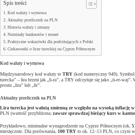
Spis treści
Kod waluty i wymowa
Aktualny przelicznik na PLN
Historia waluty i zmiany
Nominały banknotów i monet
Praktyczne wskazówki dla podróżujących z Polski
Ciekawostki o lirze tureckiej na Cyprze Północnym
Kod waluty i wymowa
Międzynarodowy kod waluty to
TRY
(kod numeryczny 949). Symbol
turecka” – lira brzmi jak „li-ra”, a TRY odczytuje się jako „ti-er-w
prostu „lira” lub „lir”.
Aktualny przelicznik na PLN
Lira turecka jest walutą zmienną ze względu na wysoką inflację w
PLN (wartość przybliżona;
zawsze sprawdzaj bieżący kurs w kantor
Przykładowo, minimalne wynagrodzenie na Cyprze Północnym (ok.
5
miesięcznie. Dla porównania,
100 TRY
to ok. 12–13 PLN, co czyni w