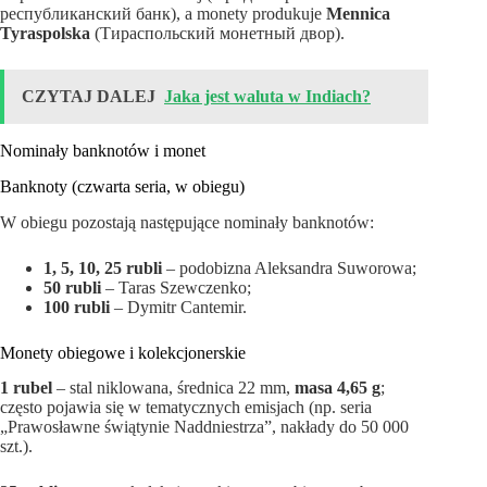
республиканский банк), a monety produkuje
Mennica
Tyraspolska
(Тираспольский монетный двор).
CZYTAJ DALEJ
Jaka jest waluta w Indiach?
Nominały banknotów i monet
Banknoty (czwarta seria, w obiegu)
W obiegu pozostają następujące nominały banknotów:
1, 5, 10, 25 rubli
– podobizna Aleksandra Suworowa;
50 rubli
– Taras Szewczenko;
100 rubli
– Dymitr Cantemir.
Monety obiegowe i kolekcjonerskie
1 rubel
– stal niklowana, średnica 22 mm,
masa 4,65 g
;
często pojawia się w tematycznych emisjach (np. seria
„Prawosławne świątynie Naddniestrza”, nakłady do 50 000
szt.).