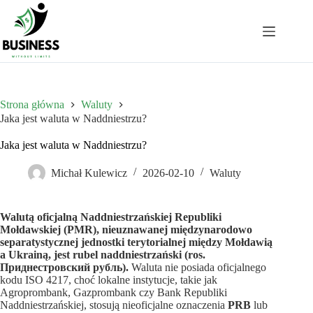
Przejdź
do
treści
Strona główna
Waluty
Jaka jest waluta w Naddniestrzu?
Jaka jest waluta w Naddniestrzu?
Michał Kulewicz
2026-02-10
Waluty
Walutą oficjalną Naddniestrzańskiej Republiki
Mołdawskiej (PMR), nieuznawanej międzynarodowo
separatystycznej jednostki terytorialnej między Mołdawią
a Ukrainą, jest rubel naddniestrzański (ros.
Приднестровский рубль).
Waluta nie posiada oficjalnego
kodu ISO 4217, choć lokalne instytucje, takie jak
Agroprombank, Gazprombank czy Bank Republiki
Naddniestrzańskiej, stosują nieoficjalne oznaczenia
PRB
lub