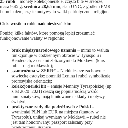
25 rubli
– monety kolekcjonerskie, często bite w srebrze,
masa 9,45 g,
średnica 28,65 mm
, stan UNC, z godłem PMR
i nominałem; częste motywy to wątki patriotyczne i religijne.
Ciekawostki o rublu naddniestrzańskim
Poniżej kilka faktów, które pomogą lepiej zrozumieć
funkcjonowanie waluty w regionie:
brak międzynarodowego uznania
– mimo to waluta
funkcjonuje w codziennym obrocie w Tyraspolu i
Benderach, z cenami zbliżonymi do Mołdawii (kurs
rubla ≈ lej mołdawski);
„zamrożona w ZSRR”
– Naddniestrze zachowuje
sowiecką estetykę; pomniki Lenina i rubel symbolizują
prorosyjską orientację;
kolekcjonerski hit
– emisje Mennicy Tyraspolskiej (np.
z lat 2020–2021) cieszą się popularnością wśród
numizmatyków, mają limitowane nakłady i motywy
świątyń;
praktyczne rady dla podróżnych z Polski
–
wymieniaj PLN lub EUR na miejscu (kantory w
Tyraspolu), unikaj wymiany w Mołdawii – rubel nie
jest tam honorowany; paszport zalecany przy
przekraczaniu granicy.