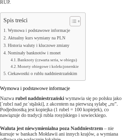
RUP.
Spis treści
Wymowa i podstawowe informacje
Aktualny kurs wymiany na PLN
Historia waluty i kluczowe zmiany
Nominały banknotów i monet
Banknoty (czwarta seria, w obiegu)
Monety obiegowe i kolekcjonerskie
Ciekawostki o rublu naddniestrzańskim
Wymowa i podstawowe informacje
Nazwa
rubel naddniestrzański
wymawia się po polsku jako
[ˈrubɛl nadˌɲɛˈstʂãski], z akcentem na pierwszą sylabę „ru”.
Podjednostką jest kopiejka (1 rubel = 100 kopiejek), co
nawiązuje do tradycji rubla rosyjskiego i sowieckiego.
Waluta jest niewymienialna poza Naddniestrzem
– nie
kursuje w bankach Mołdawii ani innych krajów, a wymiana
odbywa się wyłącznie lokalnie.