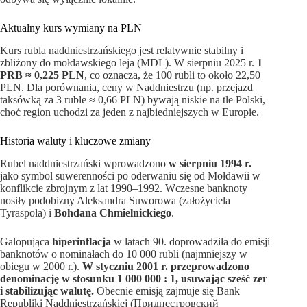
Aktualny kurs wymiany na PLN
Kurs rubla naddniestrzańskiego jest relatywnie stabilny i
zbliżony do mołdawskiego leja (MDL). W sierpniu 2025 r.
1
PRB ≈ 0,225 PLN
, co oznacza, że 100 rubli to około 22,50
PLN. Dla porównania, ceny w Naddniestrzu (np. przejazd
taksówką za 3 ruble ≈ 0,66 PLN) bywają niskie na tle Polski,
choć region uchodzi za jeden z najbiedniejszych w Europie.
Historia waluty i kluczowe zmiany
Rubel naddniestrzański wprowadzono
w sierpniu 1994 r.
jako symbol suwerenności po oderwaniu się od Mołdawii w
konflikcie zbrojnym z lat 1990–1992. Wczesne banknoty
nosiły podobizny Aleksandra Suworowa (założyciela
Tyraspola) i
Bohdana Chmielnickiego
.
Galopująca
hiperinflacja
w latach 90. doprowadziła do emisji
banknotów o nominałach do 10 000 rubli (najmniejszy w
obiegu w 2000 r.).
W styczniu 2001 r. przeprowadzono
denominację w stosunku 1 000 000 : 1, usuwając sześć zer
i stabilizując walutę.
Obecnie emisją zajmuje się Bank
Republiki Naddniestrzańskiej (Приднестровский