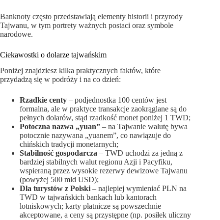
Banknoty często przedstawiają elementy historii i przyrody
Tajwanu, w tym portrety ważnych postaci oraz symbole
narodowe.
Ciekawostki o dolarze tajwańskim
Poniżej znajdziesz kilka praktycznych faktów, które
przydadzą się w podróży i na co dzień:
Rzadkie centy
– podjednostka 100 centów jest
formalna, ale w praktyce transakcje zaokrąglane są do
pełnych dolarów, stąd rzadkość monet poniżej 1 TWD;
Potoczna nazwa „yuan”
– na Tajwanie walutę bywa
potocznie nazywana „yuanem”, co nawiązuje do
chińskich tradycji monetarnych;
Stabilność gospodarcza
– TWD uchodzi za jedną z
bardziej stabilnych walut regionu Azji i Pacyfiku,
wspieraną przez wysokie rezerwy dewizowe Tajwanu
(powyżej 500 mld USD);
Dla turystów z Polski
– najlepiej wymieniać PLN na
TWD w tajwańskich bankach lub kantorach
lotniskowych; karty płatnicze są powszechnie
akceptowane, a ceny są przystępne (np. posiłek uliczny