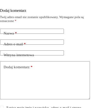
Dodaj komentarz
Twój adres email nie zostanie opublikowany.
Wymagane pola są
oznaczone
*
Nazwa
*
Adres e-mail
*
Witryna internetowa
Dodaj komentarz
*
Zapisz moje imię i nazwisko, adres e-mail i stronę