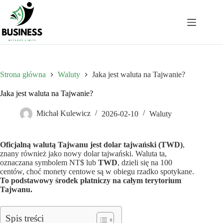
Przejdź
do
treści
Strona główna
Waluty
Jaka jest waluta na Tajwanie?
Jaka jest waluta na Tajwanie?
Michał Kulewicz
2026-02-10
Waluty
Oficjalną walutą Tajwanu jest dolar tajwański (TWD)
,
znany również jako nowy dolar tajwański. Waluta ta,
oznaczana symbolem NT$ lub
TWD
, dzieli się na 100
centów, choć monety centowe są w obiegu rzadko spotykane.
To podstawowy środek płatniczy na całym terytorium
Tajwanu.
Spis treści