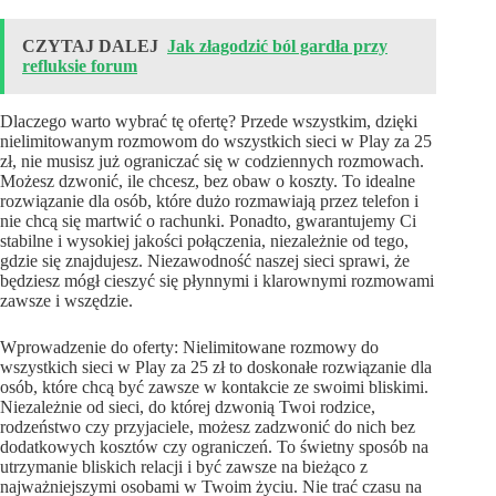
CZYTAJ DALEJ
Jak złagodzić ból gardła przy
refluksie forum
Dlaczego warto wybrać tę ofertę? Przede wszystkim, dzięki
nielimitowanym rozmowom do wszystkich sieci w Play za 25
zł, nie musisz już ograniczać się w codziennych rozmowach.
Możesz dzwonić, ile chcesz, bez obaw o koszty. To idealne
rozwiązanie dla osób, które dużo rozmawiają przez telefon i
nie chcą się martwić o rachunki. Ponadto, gwarantujemy Ci
stabilne i wysokiej jakości połączenia, niezależnie od tego,
gdzie się znajdujesz. Niezawodność naszej sieci sprawi, że
będziesz mógł cieszyć się płynnymi i klarownymi rozmowami
zawsze i wszędzie.
Wprowadzenie do oferty: Nielimitowane rozmowy do
wszystkich sieci w Play za 25 zł to doskonałe rozwiązanie dla
osób, które chcą być zawsze w kontakcie ze swoimi bliskimi.
Niezależnie od sieci, do której dzwonią Twoi rodzice,
rodzeństwo czy przyjaciele, możesz zadzwonić do nich bez
dodatkowych kosztów czy ograniczeń. To świetny sposób na
utrzymanie bliskich relacji i być zawsze na bieżąco z
najważniejszymi osobami w Twoim życiu. Nie trać czasu na