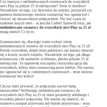
Czy marzysz o nielimitowanych rozmowach do wszystkich
sieci Play za jedyne 25 zł miesięcznie? Teraz to możliwe!
Niezależnie od tego, czy dzwonisz do rodziny, przyjaciół czy
partnera biznesowego, możesz rozmawiać bez ograniczeń i
cieszyć się niezawodnym połączeniem. Nie trać czasu na
szukanie innych ofert – ta jest dla Ciebie! Sprawdź teraz, jak
nielimitowane rozmowy do wszystkich sieci Play za 25 zł
mogą ułatwić Ci życie.
Zastanawiasz się, dlaczego warto wybrać ofertę
nielimitowanych rozmów do wszystkich sieci Play za 25 zł?
Przede wszystkim, dzięki temu pakietowi, nie musisz obawiać
się o koszty swoich rozmów. Niezależnie od tego, jak długo
rozmawiasz i ile numerów wybierasz, płacisz jedynie 25 zł
miesięcznie. To naprawdę oszczędna i korzystna opcja dla
wszystkich, którzy dużo rozmawiają przez telefon. Nie musisz
już ograniczać się w codziennych rozmowach – teraz możesz
rozmawiać bez końca!
Chcesz mieć pewność, że połączenia zawsze będą
niezawodne? Wybierając nielimitowane rozmowy do
wszystkich sieci Play za 25 zł, masz gwarancję stabilnego i
wysokiej jakości połączenia. Nie musisz się martwić, że
rozmowa zostanie przerwana lub będzie przerywana – teraz