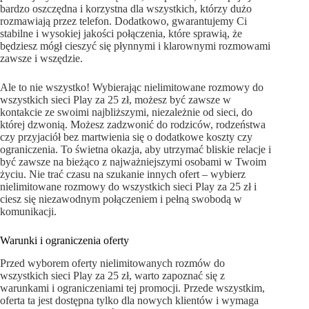
bardzo oszczędna i korzystna dla wszystkich, którzy dużo
rozmawiają przez telefon. Dodatkowo, gwarantujemy Ci
stabilne i wysokiej jakości połączenia, które sprawią, że
będziesz mógł cieszyć się płynnymi i klarownymi rozmowami
zawsze i wszędzie.
Ale to nie wszystko! Wybierając nielimitowane rozmowy do
wszystkich sieci Play za 25 zł, możesz być zawsze w
kontakcie ze swoimi najbliższymi, niezależnie od sieci, do
której dzwonią. Możesz zadzwonić do rodziców, rodzeństwa
czy przyjaciół bez martwienia się o dodatkowe koszty czy
ograniczenia. To świetna okazja, aby utrzymać bliskie relacje i
być zawsze na bieżąco z najważniejszymi osobami w Twoim
życiu. Nie trać czasu na szukanie innych ofert – wybierz
nielimitowane rozmowy do wszystkich sieci Play za 25 zł i
ciesz się niezawodnym połączeniem i pełną swobodą w
komunikacji.
Warunki i ograniczenia oferty
Przed wyborem oferty nielimitowanych rozmów do
wszystkich sieci Play za 25 zł, warto zapoznać się z
warunkami i ograniczeniami tej promocji. Przede wszystkim,
oferta ta jest dostępna tylko dla nowych klientów i wymaga