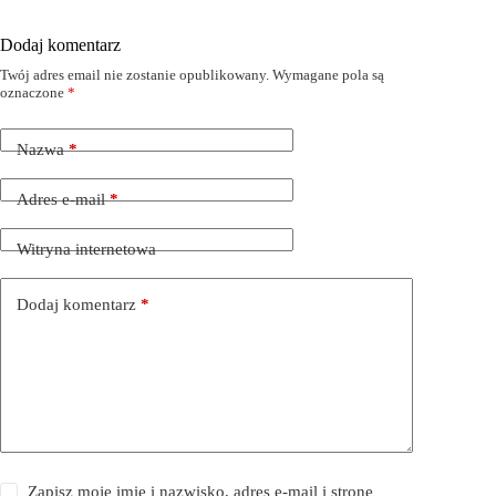
Dodaj komentarz
Twój adres email nie zostanie opublikowany.
Wymagane pola są
oznaczone
*
Nazwa
*
Adres e-mail
*
Witryna internetowa
Dodaj komentarz
*
Zapisz moje imię i nazwisko, adres e-mail i stronę