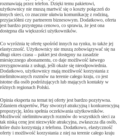
rozmawiają przez telefon. Dzięki temu pakietowi,
użytkownicy nie muszą martwić się o koszty połączeń do
innych sieci, co znacznie ułatwia komunikację z rodziną,
przyjaciółmi czy partnerem biznesowym. Dodatkowo, oferta
jest bardzo przystępna cenowo, co sprawia, że jest ona
dostępna dla większości użytkowników.
Co wyróżnia tę ofertę spośród innych na rynku, to także jej
elastyczność. Użytkownicy nie muszą zobowiązywać się na
długi okres czasu – pakiet jest dostępny na zasadzie
miesięcznego abonamentu, co daje możliwość łatwego
zrezygnowania z usługi, jeśli okaże się nieodpowiednia.
Dodatkowo, użytkownicy mają możliwość korzystania z
nielimitowanych rozmów na terenie całego kraju, co jest
istotne dla osób podróżujących lub mających kontakty w
różnych regionach Polski.
Opinia eksperta na temat tej oferty jest bardzo pozytywna.
Zdaniem ekspertów, Play stworzył atrakcyjną i konkurencyjną
propozycję, która spełnia oczekiwania użytkowników.
Możliwość nielimitowanych rozmów do wszystkich sieci za
tak niską cenę jest niezwykle atrakcyjna, zwłaszcza dla osób,
które dużo korzystają z telefonu. Dodatkowo, elastyczność
oferty i możliwość korzystania z niej na terenie całego kraju