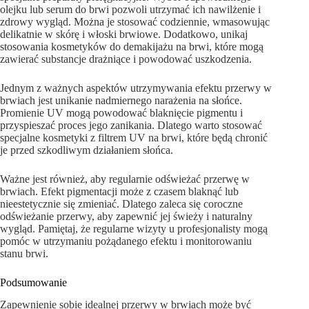
olejku lub serum do brwi pozwoli utrzymać ich nawilżenie i
zdrowy wygląd. Można je stosować codziennie, wmasowując
delikatnie w skórę i włoski brwiowe. Dodatkowo, unikaj
stosowania kosmetyków do demakijażu na brwi, które mogą
zawierać substancje drażniące i powodować uszkodzenia.
Jednym z ważnych aspektów utrzymywania efektu przerwy w
brwiach jest unikanie nadmiernego narażenia na słońce.
Promienie UV mogą powodować blaknięcie pigmentu i
przyspieszać proces jego zanikania. Dlatego warto stosować
specjalne kosmetyki z filtrem UV na brwi, które będą chronić
je przed szkodliwym działaniem słońca.
Ważne jest również, aby regularnie odświeżać przerwę w
brwiach. Efekt pigmentacji może z czasem blaknąć lub
nieestetycznie się zmieniać. Dlatego zaleca się coroczne
odświeżanie przerwy, aby zapewnić jej świeży i naturalny
wygląd. Pamiętaj, że regularne wizyty u profesjonalisty mogą
pomóc w utrzymaniu pożądanego efektu i monitorowaniu
stanu brwi.
Podsumowanie
Zapewnienie sobie idealnej przerwy w brwiach może być