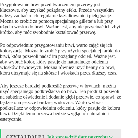
Przygotowanie brwi przed tworzeniem przerwy jest
kluczowe, aby uzyskać pożądany efekt. Przede wszystkim
należy zadbać o ich regularne kształtowanie i pielęgnację.
Można to zrobić za pomocą specjalnego gillette’a lub przy
użyciu wosku do brwi. Ważne jest, aby nie przycinać ich zbyt
krótko, aby móc swobodnie kształtować przerwę.
Po odpowiednim przygotowaniu brwi, warto zająć się ich
koloryzacją. Można to zrobić przy użyciu specjalnej farbki do
brwi, która pozwoli nadać im pożądany odcień. Ważne jest,
aby wybrać kolor, który pasuje do naturalnego odcienia
włosków brwiowych. Można również użyć henny do brwi,
która utrzymuje się na skórze i włoskach przez dłuższy czas.
Aby jeszcze bardziej podkreślić przerwę w brwiach, można
użyć specjalnego podkreślacza do brwi. Ten produkt pozwoli
na subtelne oświetlenie i dodanie głębi przerwie, co sprawi, że
będzie ona jeszcze bardziej widoczna. Warto wybrać
podkreślacz w odpowiednim odcieniu, który pasuje do koloru
brwi. Dzięki temu przerwa będzie wyglądać naturalnie i
estetycznie.
CZYTAJ DALEJ
Jak sprawdzić datę pogrzebu w