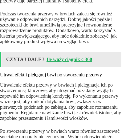
przerwy daje bardziej naturalny i subtelny efekt.
Podczas tworzenia przerwy w brwiach zaleca się również
używanie odpowiednich narzędzi. Dobrej jakości pędzle i
szczoteczki do brwi umożliwią precyzyjne i równomierne
rozprowadzenie produktów. Dodatkowo, warto korzystać z
lusterka powiększającego, aby móc dokładnie zobaczyć, jak
aplikowany produkt wpływa na wygląd brwi.
CZYTAJ DALEJ
Ile waży ciągnik c 360
Utrwal efekt i pielęgnuj brwi po stworzeniu przerwy
Utrwalenie efektu przerwy w brwiach i pielęgnacja ich po
stworzeniu są kluczowe, aby utrzymać pożądany wygląd i
zapewnić im odpowiednią kondycję. Po wykonaniu przerwy
ważne jest, aby unikać dotykania brwi, zwłaszcza w
pierwszych godzinach po zabiegu, aby zapobiec rozmazaniu
pigmentu. Regularne nawilżanie brwi jest również istotne, aby
zapobiec przesuszeniu i łamliwości włosków.
Po stworzeniu przerwy w brwiach warto również zastosować
specjalne preparaty pielęgnacyjne. Wybór odpowiedniego