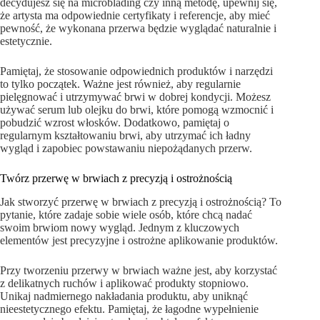
decydujesz się na microblading czy inną metodę, upewnij się,
że artysta ma odpowiednie certyfikaty i referencje, aby mieć
pewność, że wykonana przerwa będzie wyglądać naturalnie i
estetycznie.
Pamiętaj, że stosowanie odpowiednich produktów i narzędzi
to tylko początek. Ważne jest również, aby regularnie
pielęgnować i utrzymywać brwi w dobrej kondycji. Możesz
używać serum lub olejku do brwi, które pomogą wzmocnić i
pobudzić wzrost włosków. Dodatkowo, pamiętaj o
regularnym kształtowaniu brwi, aby utrzymać ich ładny
wygląd i zapobiec powstawaniu niepożądanych przerw.
Twórz przerwę w brwiach z precyzją i ostrożnością
Jak stworzyć przerwę w brwiach z precyzją i ostrożnością? To
pytanie, które zadaje sobie wiele osób, które chcą nadać
swoim brwiom nowy wygląd. Jednym z kluczowych
elementów jest precyzyjne i ostrożne aplikowanie produktów.
Przy tworzeniu przerwy w brwiach ważne jest, aby korzystać
z delikatnych ruchów i aplikować produkty stopniowo.
Unikaj nadmiernego nakładania produktu, aby uniknąć
nieestetycznego efektu. Pamiętaj, że łagodne wypełnienie