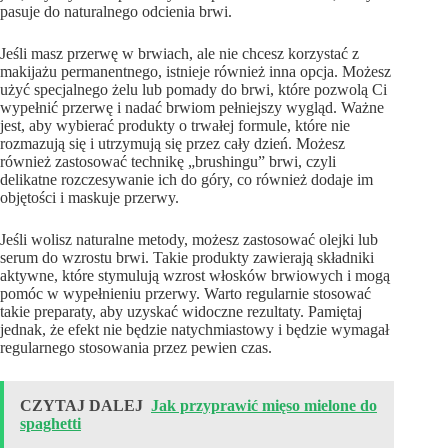
pasuje do naturalnego odcienia brwi.
Jeśli masz przerwę w brwiach, ale nie chcesz korzystać z
makijażu permanentnego, istnieje również inna opcja. Możesz
użyć specjalnego żelu lub pomady do brwi, które pozwolą Ci
wypełnić przerwę i nadać brwiom pełniejszy wygląd. Ważne
jest, aby wybierać produkty o trwałej formule, które nie
rozmazują się i utrzymują się przez cały dzień. Możesz
również zastosować technikę „brushingu” brwi, czyli
delikatne rozczesywanie ich do góry, co również dodaje im
objętości i maskuje przerwy.
Jeśli wolisz naturalne metody, możesz zastosować olejki lub
serum do wzrostu brwi. Takie produkty zawierają składniki
aktywne, które stymulują wzrost włosków brwiowych i mogą
pomóc w wypełnieniu przerwy. Warto regularnie stosować
takie preparaty, aby uzyskać widoczne rezultaty. Pamiętaj
jednak, że efekt nie będzie natychmiastowy i będzie wymagał
regularnego stosowania przez pewien czas.
CZYTAJ DALEJ
Jak przyprawić mięso mielone do
spaghetti