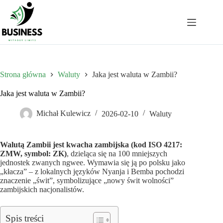
Przejdź
do
treści
Strona główna
Waluty
Jaka jest waluta w Zambii?
Jaka jest waluta w Zambii?
Michał Kulewicz
2026-02-10
Waluty
Walutą Zambii jest kwacha zambijska (kod ISO 4217:
ZMW, symbol: ZK)
, dzieląca się na 100 mniejszych
jednostek zwanych ngwee. Wymawia się ją po polsku jako
„kłacza” – z lokalnych języków Nyanja i Bemba pochodzi
znaczenie „świt”, symbolizujące „nowy świt wolności”
zambijskich nacjonalistów.
Spis treści