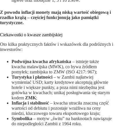
ngwee oraz mosiężne 1, 5 i 10 ZMW.
Z powodu inflacji monety mają niską wartość obiegową i
rzadko krążą – częściej funkcjonują jako pamiątki
turystyczne.
Ciekawostki o kwasze zambijskiej
Oto kilka praktycznych faktów i wskazówek dla podróżnych i
inwestorów:
Podwójna kwacha afrykańska
– istnieje także
kwacha malawijska (MWK), co bywa źródłem
pomyłek; zambijska to ZMW (ISO 4217: 967);
Turystyka i płatności
– w Zambii najłatwiej
wymieniać USD; karty kredytowe akceptują głównie
hotele i większe punkty, a poza nimi niezbędna jest
gotówka w kwachach; unikaj posługiwania się starym
kodem
ZMK
;
Inflacja i stabilność
– kwacha utraciła znaczną część
wartości od debiutu i pozostaje wrażliwa na ceny
miedzi, kluczowego towaru eksportowego kraju;
Symbolika
– motyw „świtu” na banknotach nawiązuje
do niepodległości Zambii z 1964 roku.