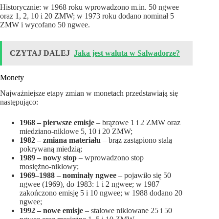
Historycznie: w 1968 roku wprowadzono m.in. 50 ngwee
oraz 1, 2, 10 i 20 ZMW; w 1973 roku dodano nominał 5
ZMW i wycofano 50 ngwee.
CZYTAJ DALEJ
Jaka jest waluta w Salwadorze?
Monety
Najważniejsze etapy zmian w monetach przedstawiają się
następująco:
1968 – pierwsze emisje
– brązowe 1 i 2 ZMW oraz
miedziano‑niklowe 5, 10 i 20 ZMW;
1982 – zmiana materiału
– brąz zastąpiono stalą
pokrywaną miedzią;
1989 – nowy stop
– wprowadzono stop
mosiężno‑niklowy;
1969–1988 – nominały ngwee
– pojawiło się 50
ngwee (1969), do 1983: 1 i 2 ngwee; w 1987
zakończono emisję 5 i 10 ngwee; w 1988 dodano 20
ngwee;
1992 – nowe emisje
– stalowe niklowane 25 i 50