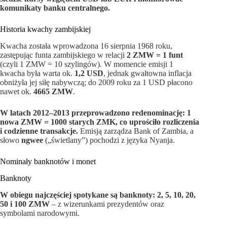
komunikaty banku centralnego.
Historia kwachy zambijskiej
Kwacha została wprowadzona 16 sierpnia 1968 roku,
zastępując funta zambijskiego w relacji
2 ZMW = 1 funt
(czyli 1 ZMW = 10 szylingów). W momencie emisji 1
kwacha była warta ok.
1,2 USD
, jednak gwałtowna inflacja
obniżyła jej siłę nabywczą; do 2009 roku za 1 USD płacono
nawet ok.
4665 ZMW
.
W latach 2012–2013 przeprowadzono redenominację: 1
nowa ZMW = 1000 starych ZMK, co uprościło rozliczenia
i codzienne transakcje.
Emisją zarządza Bank of Zambia, a
słowo
ngwee
(„świetlany”) pochodzi z języka Nyanja.
Nominały banknotów i monet
Banknoty
W obiegu najczęściej spotykane są banknoty: 2, 5, 10, 20,
50 i 100 ZMW
– z wizerunkami prezydentów oraz
symbolami narodowymi.