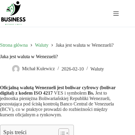
Przejdź
do
treści
Strona główna
Waluty
Jaka jest waluta w Wenezueli?
Jaka jest waluta w Wenezueli?
Michał Kulewicz
2026-02-10
Waluty
Oficjalną walutą Wenezueli jest boliwar cyfrowy (bolívar
digital) z kodem ISO 4217
VES i symbolem
Bs.
Jest to
jednostka pieniężna Boliwariańskiej Republiki Wenezueli,
pozostająca pod ścisłą kontrolą Banco Central de Venezuela
(BCV), co w praktyce prowadzi do rozbieżności między
kursem oficjalnym a rynkowym.
Spis treści