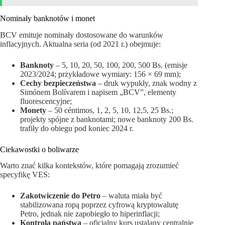
Nominały banknotów i monet
BCV emituje nominały dostosowane do warunków
inflacyjnych. Aktualna seria (od 2021 r.) obejmuje:
Banknoty
– 5, 10, 20, 50, 100, 200, 500 Bs. (emisje
2023/2024; przykładowe wymiary: 156 × 69 mm);
Cechy bezpieczeństwa
– druk wypukły, znak wodny z
Simónem Bolívarem i napisem „BCV”, elementy
fluorescencyjne;
Monety
– 50 céntimos, 1, 2, 5, 10, 12,5, 25 Bs.;
projekty spójne z banknotami; nowe banknoty 200 Bs.
trafiły do obiegu pod koniec 2024 r.
Ciekawostki o boliwarze
Warto znać kilka kontekstów, które pomagają zrozumieć
specyfikę VES:
Zakotwiczenie do Petro
– waluta miała być
stabilizowana ropą poprzez cyfrową kryptowalutę
Petro, jednak nie zapobiegło to hiperinflacji;
Kontrola państwa
– oficjalny kurs ustalany centralnie