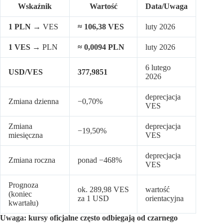
Wskaźnik
Wartość
Data/Uwaga
1 PLN
→ VES
≈ 106,38 VES
luty 2026
1 VES
→ PLN
≈ 0,0094 PLN
luty 2026
6 lutego
USD/VES
377,9851
2026
deprecjacja
Zmiana dzienna
−0,70%
VES
Zmiana
deprecjacja
−19,50%
miesięczna
VES
deprecjacja
Zmiana roczna
ponad −468%
VES
Prognoza
ok. 289,98 VES
wartość
(koniec
za 1 USD
orientacyjna
kwartału)
Uwaga: kursy oficjalne często odbiegają od czarnego