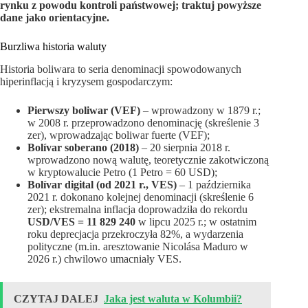
rynku z powodu kontroli państwowej; traktuj powyższe
dane jako orientacyjne.
Burzliwa historia waluty
Historia boliwara to seria denominacji spowodowanych
hiperinflacją i kryzysem gospodarczym:
Pierwszy boliwar (VEF)
– wprowadzony w 1879 r.;
w 2008 r. przeprowadzono denominację (skreślenie 3
zer), wprowadzając boliwar fuerte (VEF);
Bolívar soberano (2018)
– 20 sierpnia 2018 r.
wprowadzono nową walutę, teoretycznie zakotwiczoną
w kryptowalucie Petro (1 Petro = 60 USD);
Bolívar digital (od 2021 r., VES)
– 1 października
2021 r. dokonano kolejnej denominacji (skreślenie 6
zer); ekstremalna inflacja doprowadziła do rekordu
USD/VES = 11 829 240
w lipcu 2025 r.; w ostatnim
roku deprecjacja przekroczyła 82%, a wydarzenia
polityczne (m.in. aresztowanie Nicolása Maduro w
2026 r.) chwilowo umacniały VES.
CZYTAJ DALEJ
Jaka jest waluta w Kolumbii?