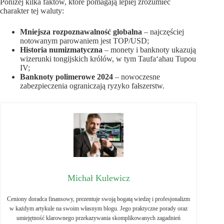
Poniżej kilka faktów, które pomagają lepiej zrozumieć
charakter tej waluty:
Mniejsza rozpoznawalność globalna
– najczęściej
notowanym parowaniem jest TOP/USD;
Historia numizmatyczna
– monety i banknoty ukazują
wizerunki tongijskich królów, w tym Taufaʻahau Tupou
IV;
Banknoty polimerowe 2024
– nowoczesne
zabezpieczenia ograniczają ryzyko fałszerstw.
Michał Kulewicz
Ceniony doradca finansowy, prezentuje swoją bogatą wiedzę i profesjonalizm
w każdym artykule na swoim własnym blogu. Jego praktyczne porady oraz
umiejętność klarownego przekazywania skomplikowanych zagadnień