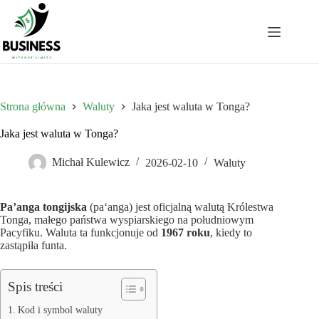
Przejdź
do
treści
Strona główna
Waluty
Jaka jest waluta w Tonga?
Jaka jest waluta w Tonga?
Michał Kulewicz
2026-02-10
Waluty
Pa’anga tongijska
(paʻanga) jest oficjalną walutą Królestwa
Tonga, małego państwa wyspiarskiego na południowym
Pacyfiku. Waluta ta funkcjonuje od
1967 roku
, kiedy to
zastąpiła funta.
Spis treści
Kod i symbol waluty