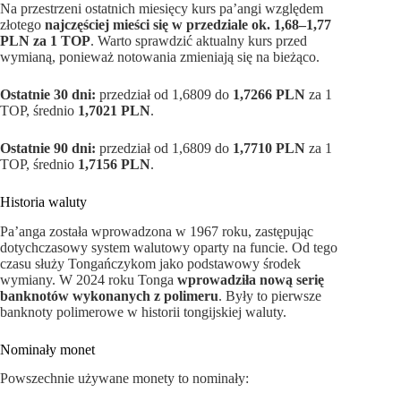
Na przestrzeni ostatnich miesięcy kurs pa’angi względem
złotego
najczęściej mieści się w przedziale ok. 1,68–1,77
PLN za 1 TOP
. Warto sprawdzić aktualny kurs przed
wymianą, ponieważ notowania zmieniają się na bieżąco.
Ostatnie 30 dni:
przedział od 1,6809 do
1,7266 PLN
za 1
TOP, średnio
1,7021 PLN
.
Ostatnie 90 dni:
przedział od 1,6809 do
1,7710 PLN
za 1
TOP, średnio
1,7156 PLN
.
Historia waluty
Pa’anga została wprowadzona w 1967 roku, zastępując
dotychczasowy system walutowy oparty na funcie. Od tego
czasu służy Tongańczykom jako podstawowy środek
wymiany. W 2024 roku Tonga
wprowadziła nową serię
banknotów wykonanych z polimeru
. Były to pierwsze
banknoty polimerowe w historii tongijskiej waluty.
Nominały monet
Powszechnie używane monety to nominały: