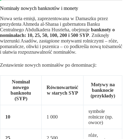
Nominały nowych banknotów i monety
Nowa seria emisji, zaprezentowana w Damaszku przez
prezydenta Ahmeda al-Sharaa i gubernatora Banku
Centralnego Abdulkadera Husrieha, obejmuje
banknoty o
nominałach: 10, 25, 50, 100, 200 i 500 SYP
. Zniknęły
wizerunki Asadów, zastąpione motywami rolniczymi – róże,
pomarańcze, oliwki i pszenica – co podkreśla nową tożsamość
i ułatwia rozpoznawalność nominałów.
Zestawienie nowych nominałów po denominacji:
Nominał
Motywy na
nowego
Równowartość
banknocie
banknotu
w starych SYP
(przykłady)
(SYP)
symbole
10
1 000
rolnicze (np.
owoce)
róże,
25
2 500