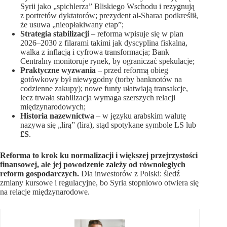
Syrii jako „spichlerza” Bliskiego Wschodu i rezygnują
z portretów dyktatorów; prezydent al-Sharaa podkreślił,
że usuwa „nieopłakiwany etap”;
Strategia stabilizacji
– reforma wpisuje się w plan
2026–2030 z filarami takimi jak dyscyplina fiskalna,
walka z inflacją i cyfrowa transformacja; Bank
Centralny monitoruje rynek, by ograniczać spekulacje;
Praktyczne wyzwania
– przed reformą obieg
gotówkowy był niewygodny (torby banknotów na
codzienne zakupy); nowe funty ułatwiają transakcje,
lecz trwała stabilizacja wymaga szerszych relacji
międzynarodowych;
Historia nazewnictwa
– w języku arabskim walutę
nazywa się „lirą” (lira), stąd spotykane symbole LS lub
£S
.
Reforma to krok ku normalizacji i większej przejrzystości
finansowej, ale jej powodzenie zależy od równoległych
reform gospodarczych.
Dla inwestorów z Polski: śledź
zmiany kursowe i regulacyjne, bo Syria stopniowo otwiera się
na relacje międzynarodowe.