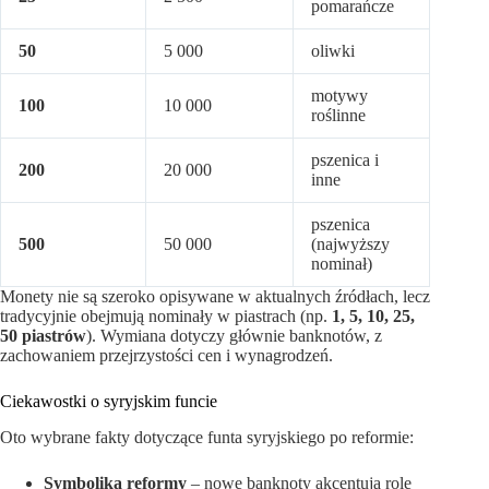
pomarańcze
50
5 000
oliwki
motywy
100
10 000
roślinne
pszenica i
200
20 000
inne
pszenica
500
50 000
(najwyższy
nominał)
Monety nie są szeroko opisywane w aktualnych źródłach, lecz
tradycyjnie obejmują nominały w piastrach (np.
1, 5, 10, 25,
50 piastrów
). Wymiana dotyczy głównie banknotów, z
zachowaniem przejrzystości cen i wynagrodzeń.
Ciekawostki o syryjskim funcie
Oto wybrane fakty dotyczące funta syryjskiego po reformie:
Symbolika reformy
– nowe banknoty akcentują rolę