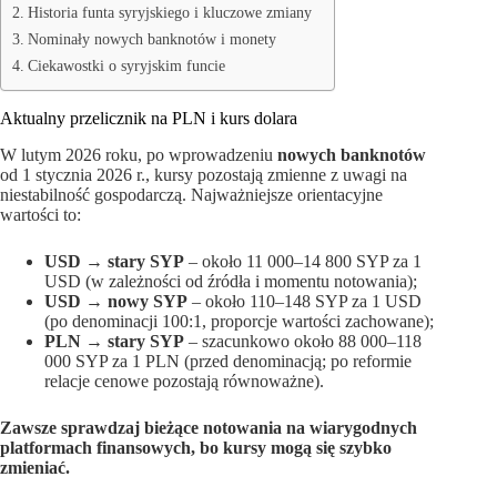
Historia funta syryjskiego i kluczowe zmiany
Nominały nowych banknotów i monety
Ciekawostki o syryjskim funcie
Aktualny przelicznik na PLN i kurs dolara
W lutym 2026 roku, po wprowadzeniu
nowych banknotów
od 1 stycznia 2026 r., kursy pozostają zmienne z uwagi na
niestabilność gospodarczą. Najważniejsze orientacyjne
wartości to:
USD → stary SYP
– około 11 000–14 800 SYP za 1
USD (w zależności od źródła i momentu notowania);
USD → nowy SYP
– około 110–148 SYP za 1 USD
(po denominacji 100:1, proporcje wartości zachowane);
PLN → stary SYP
– szacunkowo około 88 000–118
000 SYP za 1 PLN (przed denominacją; po reformie
relacje cenowe pozostają równoważne).
Zawsze sprawdzaj bieżące notowania na wiarygodnych
platformach finansowych, bo kursy mogą się szybko
zmieniać.