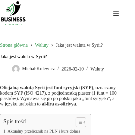
Przejdź
do
treści
Strona główna
Waluty
Jaka jest waluta w Syrii?
Jaka jest waluta w Syrii?
Michał Kulewicz
2026-02-10
Waluty
Oficjalną walutą Syrii jest funt syryjski (SYP)
, oznaczany
kodem SYP (ISO 4217), z podjednostką piaster (1 funt = 100
piastrów). Wymawia się go po polsku jako „funt syryjski”, a
w języku arabskim to
al-lira as-sūriyya
.
Spis treści
Aktualny przelicznik na PLN i kurs dolara