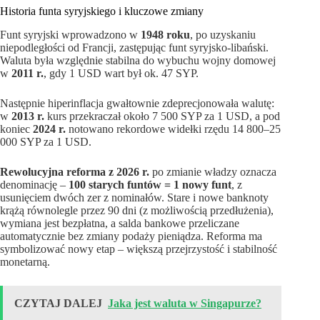
Historia funta syryjskiego i kluczowe zmiany
Funt syryjski wprowadzono w
1948 roku
, po uzyskaniu
niepodległości od Francji, zastępując funt syryjsko-libański.
Waluta była względnie stabilna do wybuchu wojny domowej
w
2011 r.
, gdy 1 USD wart był ok. 47 SYP.
Następnie hiperinflacja gwałtownie zdeprecjonowała walutę:
w
2013 r.
kurs przekraczał około 7 500 SYP za 1 USD, a pod
koniec
2024 r.
notowano rekordowe widełki rzędu 14 800–25
000 SYP za 1 USD.
Rewolucyjna reforma z 2026 r.
po zmianie władzy oznacza
denominację –
100 starych funtów = 1 nowy funt
, z
usunięciem dwóch zer z nominałów. Stare i nowe banknoty
krążą równolegle przez 90 dni (z możliwością przedłużenia),
wymiana jest bezpłatna, a salda bankowe przeliczane
automatycznie bez zmiany podaży pieniądza. Reforma ma
symbolizować nowy etap – większą przejrzystość i stabilność
monetarną.
CZYTAJ DALEJ
Jaka jest waluta w Singapurze?