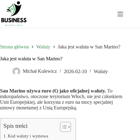
Przejdź
do
treści
Strona główna
Waluty
Jaka jest waluta w San Marino?
Jaka jest waluta w San Marino?
Michał Kulewicz
2026-02-10
Waluty
San Marino używa euro (€) jako oficjalnej waluty.
To
mikropaństwo, otoczone terytorium Włoch, nie jest członkiem
Unii Europejskiej, ale korzysta z euro na mocy specjalnej
umowy monetarnej z Unią Europejską.
Spis treści
Kod waluty i wymowa