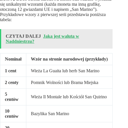
się unikalnymi wzorami (każda moneta ma inną grafikę,
otoczoną 12 gwiazdami UE i napisem „San Marino”).
Przykładowe wzory z pierwszej serii przedstawia poniższa
tabela:
CZYTAJ DALEJ
Jaka jest waluta w
Naddniestrzu?
Nominał
Wzór na stronie narodowej (przykłady)
1 cent
Wieża La Guaita lub herb San Marino
2 centy
Pomnik Wolności lub Brama Miejska
5
Wieża Il Montale lub Kościół San Quirino
centów
10
Bazylika San Marino
centów
20