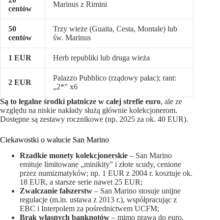
Marinus z Rimini
centów
50
Trzy wieże (Guaita, Cesta, Montale) lub
centów
św. Marinus
1 EUR
Herb republiki lub druga wieża
Palazzo Pubblico (rządowy pałac); rant:
2 EUR
„2*” x6
Są to legalne środki płatnicze w całej strefie euro
, ale ze
względu na niskie nakłady służą głównie kolekcjonerom.
Dostępne są zestawy rocznikowe (np. 2025 za ok. 40 EUR).
Ciekawostki o walucie San Marino
Rzadkie monety kolekcjonerskie
– San Marino
emituje limitowane „minikity” i złote scudy, cenione
przez numizmatyków; np. 1 EUR z 2004 r. kosztuje ok.
18 EUR, a starsze serie nawet 25 EUR;
Zwalczanie fałszerstw
– San Marino stosuje unijne
regulacje (m.in. ustawa z 2013 r.), współpracując z
EBC i Interpolem za pośrednictwem UCFM;
Brak własnych banknotów
– mimo prawa do euro,