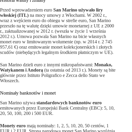
Historia waluty i zmiany
Przed wprowadzeniem euro
San Marino używało liry
włoskiej (ITL)
na mocy umowy z Włochami. W 2002 r.,
wraz z wejściem euro do obiegu w strefie euro, San Marino
przeszło na tę walutę dzięki umowie monetarnej z UE z 2000
r., zaktualizowanej w 2012 r. (weszła w życie 1 września
2012 r.). Umowa pozwala San Marino na bicie własnych
monet euro w limitowanym wolumenie (np. w 2014 r. 2 745
957,61 €) oraz emitowanie monet kolekcjonerskich i złotych
scudów (niebędących legalnym środkiem płatniczym w UE).
San Marino dzieli euro z innymi mikropaństwami:
Monako,
Watykanem i Andorą
(ta ostatnia od 2013 r.). Monety są bite
głównie przez Istituto Poligrafico e Zecca dello Stato we
Włoszech.
Nominały banknotów i monet
San Marino używa
standardowych banknotów euro
emitowanych przez Europejski Bank Centralny (EBC): 5, 10,
20, 50, 100, 200 i 500 EUR.
Monety euro
mają nominały: 1, 2, 5, 10, 20, 50 centów, 1
EUR i 2 EUR. Strona narodowa monet San Marino wyróżnia