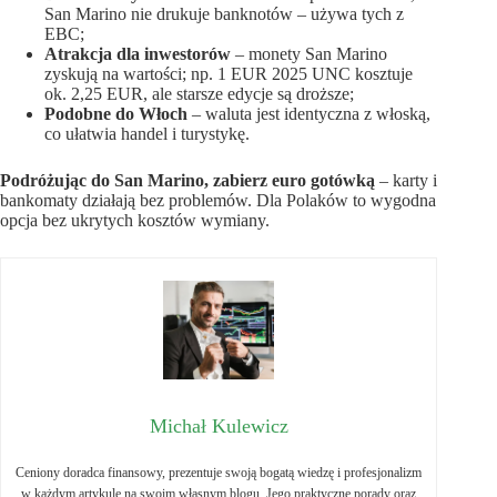
San Marino nie drukuje banknotów – używa tych z
EBC;
Atrakcja dla inwestorów
– monety San Marino
zyskują na wartości; np. 1 EUR 2025 UNC kosztuje
ok. 2,25 EUR, ale starsze edycje są droższe;
Podobne do Włoch
– waluta jest identyczna z włoską,
co ułatwia handel i turystykę.
Podróżując do San Marino, zabierz euro gotówką
– karty i
bankomaty działają bez problemów. Dla Polaków to wygodna
opcja bez ukrytych kosztów wymiany.
Michał Kulewicz
Ceniony doradca finansowy, prezentuje swoją bogatą wiedzę i profesjonalizm
w każdym artykule na swoim własnym blogu. Jego praktyczne porady oraz