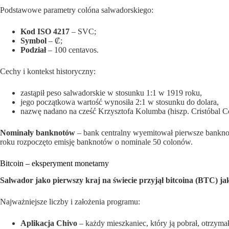
Podstawowe parametry colóna salwadorskiego:
Kod ISO 4217
– SVC;
Symbol
– ₡;
Podział
– 100 centavos.
Cechy i kontekst historyczny:
zastąpił peso salwadorskie w stosunku 1:1 w 1919 roku,
jego początkowa wartość wynosiła 2:1 w stosunku do dolara,
nazwę nadano na cześć Krzysztofa Kolumba (hiszp. Cristóbal C
Nominały banknotów
– bank centralny wyemitował pierwsze banknot
roku rozpoczęto emisję banknotów o nominale 50 colonów.
Bitcoin – eksperyment monetarny
Salwador jako pierwszy kraj na świecie przyjął bitcoina (BTC) j
Najważniejsze liczby i założenia programu:
Aplikacja Chivo
– każdy mieszkaniec, który ją pobrał, otrzym