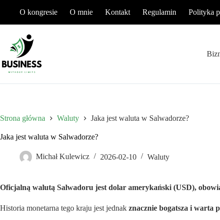
Przejdź
O kongresie
O mnie
Kontakt
Regulamin
Polityka 
do
treści
Biz
Strona główna
Waluty
Jaka jest waluta w Salwadorze?
Jaka jest waluta w Salwadorze?
Michał Kulewicz
2026-02-10
Waluty
Oficjalną walutą Salwadoru jest dolar amerykański (USD), obowią
Historia monetarna tego kraju jest jednak
znacznie bogatsza i warta 