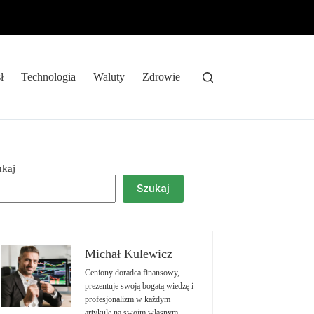
ł
Technologia
Waluty
Zdrowie
ukaj
Szukaj
Michał Kulewicz
Ceniony doradca finansowy,
prezentuje swoją bogatą wiedzę i
profesjonalizm w każdym
artykule na swoim własnym