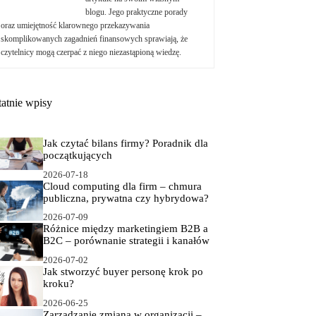
blogu. Jego praktyczne porady
oraz umiejętność klarownego przekazywania
skomplikowanych zagadnień finansowych sprawiają, że
czytelnicy mogą czerpać z niego niezastąpioną wiedzę.
tatnie wpisy
Jak czytać bilans firmy? Poradnik dla
początkujących
2026-07-18
Cloud computing dla firm – chmura
publiczna, prywatna czy hybrydowa?
2026-07-09
Różnice między marketingiem B2B a
B2C – porównanie strategii i kanałów
2026-07-02
Jak stworzyć buyer personę krok po
kroku?
2026-06-25
Zarządzanie zmianą w organizacji –