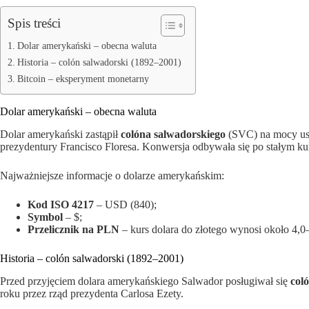
Spis treści
Dolar amerykański – obecna waluta
Historia – colón salwadorski (1892–2001)
Bitcoin – eksperyment monetarny
Dolar amerykański – obecna waluta
Dolar amerykański zastąpił
colóna salwadorskiego
(SVC) na mocy usta
prezydentury Francisco Floresa. Konwersja odbywała się po stałym kur
Najważniejsze informacje o dolarze amerykańskim:
Kod ISO 4217
– USD (840);
Symbol
– $;
Przelicznik na PLN
– kurs dolara do złotego wynosi około 4
Historia – colón salwadorski (1892–2001)
Przed przyjęciem dolara amerykańskiego Salwador posługiwał się
col
roku przez rząd prezydenta Carlosa Ezety.