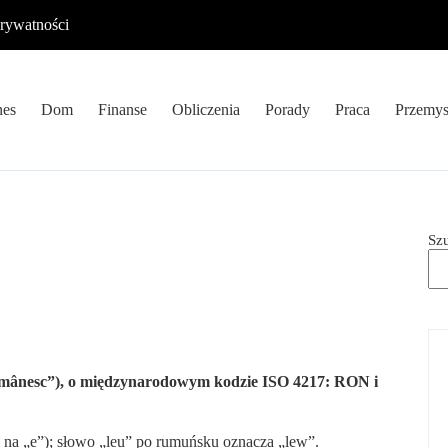
prywatności
nes
Dom
Finanse
Obliczenia
Porady
Praca
Przemys
Sz
românesc”), o międzynarodowym kodzie ISO 4217: RON i
 na „e”); słowo „leu” po rumuńsku oznacza „lew”.