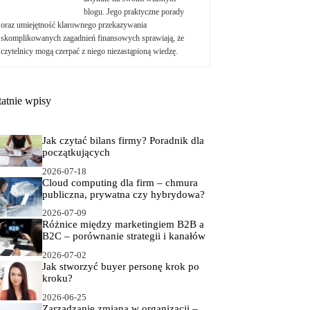
blogu. Jego praktyczne porady
oraz umiejętność klarownego przekazywania
skomplikowanych zagadnień finansowych sprawiają, że
czytelnicy mogą czerpać z niego niezastąpioną wiedzę.
tatnie wpisy
Jak czytać bilans firmy? Poradnik dla
początkujących
2026-07-18
Cloud computing dla firm – chmura
publiczna, prywatna czy hybrydowa?
2026-07-09
Różnice między marketingiem B2B a
B2C – porównanie strategii i kanałów
2026-07-02
Jak stworzyć buyer personę krok po
kroku?
2026-06-25
Zarządzanie zmianą w organizacji –