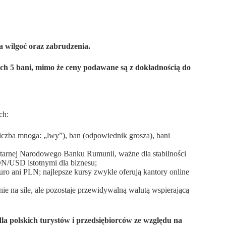
 wilgoć oraz zabrudzenia.
ych 5 bani, mimo że ceny podawane są z dokładnością do
ch:
(liczba mnoga: „lwy”), ban (odpowiednik grosza), bani
tarnej Narodowego Banku Rumunii, ważne dla stabilności
ON/USD istotnymi dla biznesu;
euro ani PLN; najlepsze kursy zwykle oferują kantory online
e na sile, ale pozostaje przewidywalną walutą wspierającą
dla polskich turystów i przedsiębiorców ze względu na