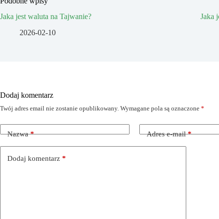
Podobne wpisy
Jaka jest waluta na Tajwanie?
Jaka 
2026-02-10
Dodaj komentarz
Twój adres email nie zostanie opublikowany.
Wymagane pola są oznaczone
*
Nazwa
*
Adres e-mail
*
Dodaj komentarz
*