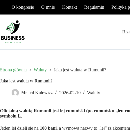
Przejdź
O kongresie
O mnie
Kontakt
Regulamin
Polityka 
do
treści
Biz
Strona główna
Waluty
Jaka jest waluta w Rumunii?
Jaka jest waluta w Rumunii?
Michał Kulewicz
2026-02-10
Waluty
Oficjalną walutą Rumunii jest lej rumuński (po rumuńsku „leu 
symbolu L.
Jeden lej dzieli się na
100 bani
, a wymowa nazwy to „lej” (z akcentem