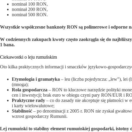
nominał 100 RON,
nominał 200 RON,
nominał 500 RON.
Wszystkie współczesne banknoty RON są polimerowe i odporne na
W codziennych zakupach kwoty często zaokrągla się do najbliższ
1 bana.
Ciekawostki o leju rumuńskim
Oto kilka praktycznych informacji i smaczków językowo-gospodarczy
Etymologia i gramatyka
– leu (liczba pojedyncza: „lew”), lei 
(mnoga);
Rola gospodarcza
– RON to kluczowe narzędzie polityki mone
cen i inwestycji; brak euro w obiegu czyni pary RON/EUR i R
Praktyczne rady
– co do zasady nie akceptuje się płatności w 
i karty wielowalutowe;
Stabilność
– po denominacji z 2005 r. RON nie zyskał gwałtowni
wzrost gospodarczy Rumunii.
Lej rumuński to stabilny element rumuńskiej gospodarki, istotny 