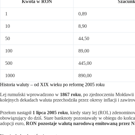
Kwota w RON
Szacunk
1
0,89
10
8,90
50
44,50
100
89,00
500
445,00
1000
890,00
Historia waluty – od XIX wieku po reformę 2005 roku
Lej rumuński wprowadzono w
1867 roku
, po zjednoczeniu Mołdawii 
kolejnych dekadach waluta przechodziła przez okresy inflacji i zawir
Przełom nastąpił
1 lipca 2005 roku
, kiedy stary lej (ROL) zdenomino
obowiązujący do dziś. Stare banknoty pozostawały w obiegu do końc
adopcji euro,
RON pozostaje walutą narodową emitowaną przez N