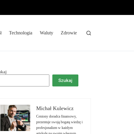
ł
Technologia
Waluty
Zdrowie
ukaj
Szukaj
Michał Kulewicz
Ceniony doradca finansowy,
prezentuje swoją bogatą wiedzę i
profesjonalizm w każdym
artykule na swoim własnym