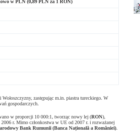
owo w PLN (0,89 PLN za 1 RON)
i Wołoszczyzny, zastępując m.in. piastra tureckiego. W
owań gospodarczych.
wano w proporcji 10 000:1, tworząc nowy lej (
RON
),
a 2006 r. Mimo członkostwa w UE od 2007 r. i rozważanej
arodowy Bank Rumunii (Banca Națională a României)
.