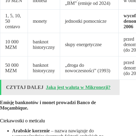
10 MZN
moneta
w obi
„BM” (emisje od 2024)
1, 5, 10,
wycof
50
monety
jednostki pomocnicze
denom
centavo
2006
przed
10 000
banknot
słupy energetyczne
denom
MZM
historyczny
(do 2
przed
50 000
banknot
„droga do
denom
MZM
historyczny
nowoczesności” (1993)
(do 2
CZYTAJ DALEJ
Jaka jest waluta w Mikronezji?
Emisję banknotów i monet prowadzi Banco de
Moçambique.
Ciekawostki o meticalu
Arabskie korzenie
– nazwa nawiązuje do