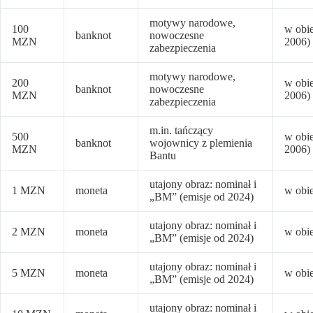
motywy narodowe,
100
w obi
banknot
nowoczesne
MZN
2006)
zabezpieczenia
motywy narodowe,
200
w obi
banknot
nowoczesne
MZN
2006)
zabezpieczenia
m.in. tańczący
500
w obi
banknot
wojownicy z plemienia
MZN
2006)
Bantu
utajony obraz: nominał i
1 MZN
moneta
w obi
„BM” (emisje od 2024)
utajony obraz: nominał i
2 MZN
moneta
w obi
„BM” (emisje od 2024)
utajony obraz: nominał i
5 MZN
moneta
w obi
„BM” (emisje od 2024)
utajony obraz: nominał i