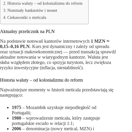
Historia waluty – od kolonializmu do reform
Nominały banknotów i monet
Ciekawostki o meticalu
Aktualny przelicznik na PLN
Na podstawie notowań kantorów internetowych
1 MZN ≈
0,15–0,16 PLN
. Kurs jest dynamiczny i zależy od spreadu
oraz sytuacji makroekonomicznej — przed transakcją sprawdź
aktualne notowania w wiarygodnym kantorze. Waluta jest
słaba względem złotego, co sprzyja turystom, lecz zwiększa
ryzyko inwestycyjne (inflacja, niestabilność).
Historia waluty – od kolonializmu do reform
Najważniejsze momenty w historii meticala przedstawiają się
następująco:
1975
– Mozambik uzyskuje niepodległość od
Portugalii;
1980
– wprowadzenie meticala, który zastępuje
portugalskie escudo w relacji 1:1;
2006
– denominacja (nowy metical, MZN) i