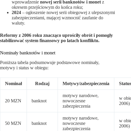
wprowadzenie
nowej serii banknotów i monet
z
okresem przejściowym do końca roku;
2024
– ogłoszenie nowej serii obiegowej z ulepszonymi
zabezpieczeniami, mającej wzmocnić zaufanie do
waluty.
Reformy z 2006 roku znacząco uprościły obrót i pomogły
stabilizować system finansowy po latach konfliktu.
Nominały banknotów i monet
Poniższa tabela podsumowuje podstawowe nominały,
motywy i status w obiegu:
Nominał
Rodzaj
Motywy/zabezpieczenia
Statu
motywy narodowe,
w obi
20 MZN
banknot
nowoczesne
2006)
zabezpieczenia
motywy narodowe,
w obi
50 MZN
banknot
nowoczesne
2006)
zabezpieczenia