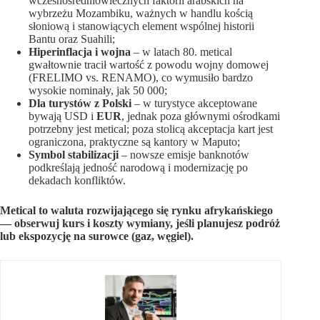
wczesnośredniowiecznych faktorii arabskich na
wybrzeżu Mozambiku, ważnych w handlu kością
słoniową i stanowiących element wspólnej historii
Bantu oraz Suahili;
Hiperinflacja i wojna
– w latach 80. metical
gwałtownie tracił wartość z powodu wojny domowej
(FRELIMO vs. RENAMO), co wymusiło bardzo
wysokie nominały, jak 50 000;
Dla turystów z Polski
– w turystyce akceptowane
bywają USD i
EUR
, jednak poza głównymi ośrodkami
potrzebny jest metical; poza stolicą akceptacja kart jest
ograniczona, praktyczne są kantory w Maputo;
Symbol stabilizacji
– nowsze emisje banknotów
podkreślają jedność narodową i modernizację po
dekadach konfliktów.
Metical to waluta rozwijającego się rynku afrykańskiego
— obserwuj kurs i koszty wymiany, jeśli planujesz podróż
lub ekspozycję na surowce (gaz, węgiel).