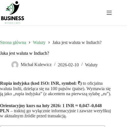
Przejdź
do
treści
Strona główna
Waluty
Jaka jest waluta w Indiach?
Jaka jest waluta w Indiach?
Michał Kulewicz
2026-02-10
Waluty
Rupia indyjska (kod ISO: INR, symbol: ₹)
to oficjalna
waluta Indii, dzieląca się na 100 pajsów (paise). Wymawia się
ją jako „rupia indyjska” (z akcentem na pierwszą sylabę „ru”).
Orientacyjny kurs na luty 2026: 1 INR ≈ 0,047–0,048
PLN
– traktuj go wyłącznie informacyjnie i zawsze weryfikuj
w aktualnym źródle przed transakcją.