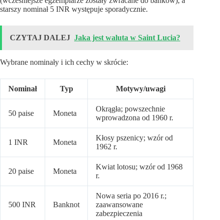
(wcześniejsze egzemplarze zostały zwracane do banków), a
starszy nominał 5 INR występuje sporadycznie.
CZYTAJ DALEJ
Jaka jest waluta w Saint Lucia?
Wybrane nominały i ich cechy w skrócie:
Nominał
Typ
Motywy/uwagi
Okrągła; powszechnie
50 paise
Moneta
wprowadzona od 1960 r.
Kłosy pszenicy; wzór od
1 INR
Moneta
1962 r.
Kwiat lotosu; wzór od 1968
20 paise
Moneta
r.
Nowa seria po 2016 r.;
500 INR
Banknot
zaawansowane
zabezpieczenia