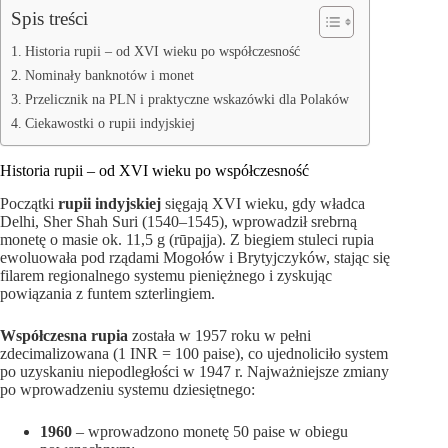
Spis treści
Historia rupii – od XVI wieku po współczesność
Nominały banknotów i monet
Przelicznik na PLN i praktyczne wskazówki dla Polaków
Ciekawostki o rupii indyjskiej
Historia rupii – od XVI wieku po współczesność
Początki
rupii indyjskiej
sięgają XVI wieku, gdy władca
Delhi, Sher Shah Suri (1540–1545), wprowadził srebrną
monetę o masie ok. 11,5 g (rūpajja). Z biegiem stuleci rupia
ewoluowała pod rządami Mogołów i Brytyjczyków, stając się
filarem regionalnego systemu pieniężnego i zyskując
powiązania z funtem szterlingiem.
Współczesna rupia
została w 1957 roku w pełni
zdecimalizowana (1 INR = 100 paise), co ujednoliciło system
po uzyskaniu niepodległości w 1947 r. Najważniejsze zmiany
po wprowadzeniu systemu dziesiętnego:
1960
– wprowadzono monetę 50 paise w obiegu