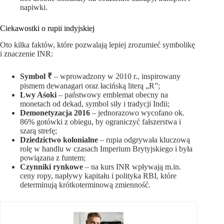
napiwki.
Ciekawostki o rupii indyjskiej
Oto kilka faktów, które pozwalają lepiej zrozumieć symbolikę
i znaczenie INR:
Symbol ₹
– wprowadzony w 2010 r., inspirowany
pismem dewanagari oraz łacińską literą „R”;
Lwy Aśoki
– państwowy emblemat obecny na
monetach od dekad, symbol siły i tradycji Indii;
Demonetyzacja 2016
– jednorazowo wycofano ok.
86% gotówki z obiegu, by ograniczyć fałszerstwa i
szarą strefę;
Dziedzictwo kolonialne
– rupia odgrywała kluczową
rolę w handlu w czasach Imperium Brytyjskiego i była
powiązana z funtem;
Czynniki rynkowe
– na kurs INR wpływają m.in.
ceny ropy, napływy kapitału i polityka RBI, które
determinują krótkoterminową zmienność.