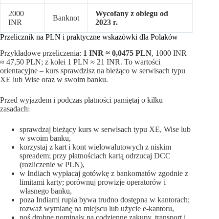
2000
Wycofany z obiegu od
Banknot
INR
2023 r.
Przelicznik na PLN i praktyczne wskazówki dla Polaków
Przykładowe przeliczenia:
1 INR ≈ 0,0475 PLN
, 1000 INR
≈ 47,50 PLN; z kolei 1 PLN ≈ 21 INR. To wartości
orientacyjne – kurs sprawdzisz na bieżąco w serwisach typu
XE lub Wise oraz w swoim banku.
Przed wyjazdem i podczas płatności pamiętaj o kilku
zasadach:
sprawdzaj bieżący kurs w serwisach typu XE, Wise lub
w swoim banku,
korzystaj z kart i kont wielowalutowych z niskim
spreadem; przy płatnościach kartą odrzucaj DCC
(rozliczenie w PLN),
w Indiach wypłacaj gotówkę z bankomatów zgodnie z
limitami karty; porównuj prowizje operatorów i
własnego banku,
poza Indiami rupia bywa trudno dostępna w kantorach;
rozważ wymianę na miejscu lub użycie e-kantoru,
noś drobne nominały na codzienne zakupy, transport i