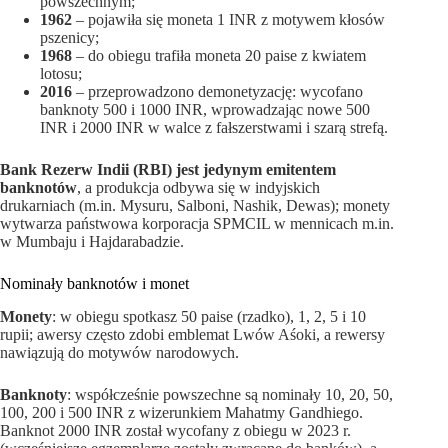
powszechnym;
1962
– pojawiła się moneta 1 INR z motywem kłosów
pszenicy;
1968
– do obiegu trafiła moneta 20 paise z kwiatem
lotosu;
2016
– przeprowadzono demonetyzację: wycofano
banknoty 500 i 1000 INR, wprowadzając nowe 500
INR i 2000 INR w walce z fałszerstwami i szarą strefą.
Bank Rezerw Indii (RBI) jest jedynym emitentem
banknotów
, a produkcja odbywa się w indyjskich
drukarniach (m.in. Mysuru, Salboni, Nashik, Dewas); monety
wytwarza państwowa korporacja SPMCIL w mennicach m.in.
w Mumbaju i Hajdarabadzie.
Nominały banknotów i monet
Monety
: w obiegu spotkasz 50 paise (rzadko), 1, 2, 5 i 10
rupii; awersy często zdobi emblemat Lwów Aśoki, a rewersy
nawiązują do motywów narodowych.
Banknoty
: współcześnie powszechne są nominały 10, 20, 50,
100, 200 i 500 INR z wizerunkiem Mahatmy Gandhiego.
Banknot 2000 INR został wycofany z obiegu w 2023 r.