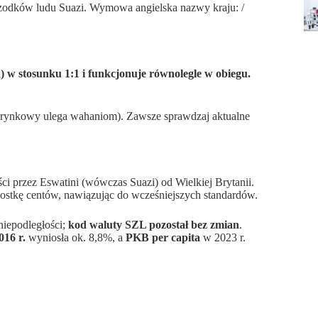
przodków ludu Suazi. Wymowa angielska nazwy kraju: /
w stosunku 1:1 i funkcjonuje równolegle w obiegu.
 rynkowy ulega wahaniom). Zawsze sprawdzaj aktualne
ości przez Eswatini (wówczas Suazi) od Wielkiej Brytanii.
ostkę centów, nawiązując do wcześniejszych standardów.
 niepodległości;
kod waluty SZL pozostał bez zmian
.
016 r.
wyniosła ok. 8,8%, a
PKB per capita
w 2023 r.