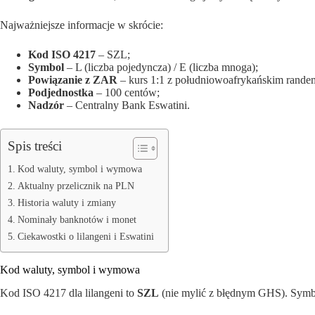
Najważniejsze informacje w skrócie:
Kod ISO 4217
– SZL;
Symbol
– L (liczba pojedyncza) / E (liczba mnoga);
Powiązanie z ZAR
– kurs 1:1 z południowoafrykańskim rande
Podjednostka
– 100 centów;
Nadzór
– Centralny Bank Eswatini.
Spis treści
Kod waluty, symbol i wymowa
Aktualny przelicznik na PLN
Historia waluty i zmiany
Nominały banknotów i monet
Ciekawostki o lilangeni i Eswatini
Kod waluty, symbol i wymowa
Kod ISO 4217 dla lilangeni to
SZL
(nie mylić z błędnym GHS). Symbol