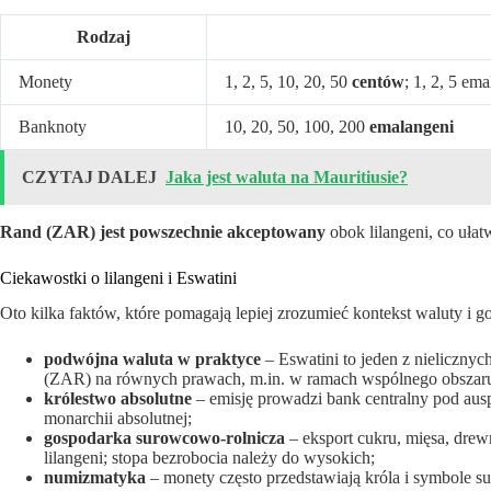
Rodzaj
Monety
1, 2, 5, 10, 20, 50
centów
; 1, 2, 5 em
Banknoty
10, 20, 50, 100, 200
emalangeni
CZYTAJ DALEJ
Jaka jest waluta na Mauritiusie?
Rand (ZAR) jest powszechnie akceptowany
obok lilangeni, co ułatw
Ciekawostki o lilangeni i Eswatini
Oto kilka faktów, które pomagają lepiej zrozumieć kontekst waluty i go
podwójna waluta w praktyce
– Eswatini to jeden z nielicznyc
(ZAR) na równych prawach, m.in. w ramach wspólnego obsza
królestwo absolutne
– emisję prowadzi bank centralny pod aus
monarchii absolutnej;
gospodarka surowcowo-rolnicza
– eksport cukru, mięsa, drew
lilangeni; stopa bezrobocia należy do wysokich;
numizmatyka
– monety często przedstawiają króla i symbole su