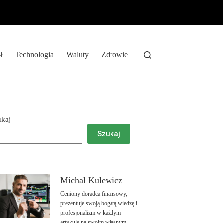
ł
Technologia
Waluty
Zdrowie
ukaj
Szukaj
Michał Kulewicz
Ceniony doradca finansowy,
prezentuje swoją bogatą wiedzę i
profesjonalizm w każdym
artykule na swoim własnym