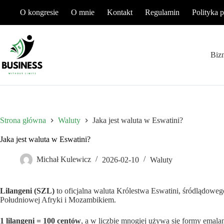
Przejdź
O kongresie
O mnie
Kontakt
Regulamin
Polityka 
do
treści
Biz
Strona główna
Waluty
Jaka jest waluta w Eswatini?
Jaka jest waluta w Eswatini?
Michał Kulewicz
2026-02-10
Waluty
Lilangeni (SZL)
to oficjalna waluta Królestwa Eswatini, śródlądowe
Południowej Afryki i Mozambikiem.
1 lilangeni = 100 centów
, a w liczbie mnogiej używa się formy emala