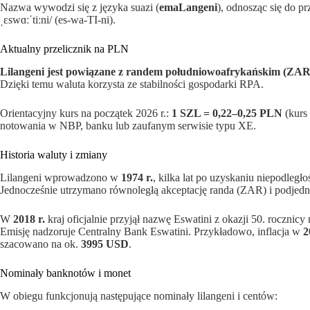
Nazwa wywodzi się z języka suazi (
emaLangeni
), odnosząc się do 
ˌɛswɑːˈtiːni/ (es-wa-TI-ni).
Aktualny przelicznik na PLN
Lilangeni jest powiązane z randem południowoafrykańskim (ZAR) 
Dzięki temu waluta korzysta ze stabilności gospodarki RPA.
Orientacyjny kurs na początek 2026 r.:
1 SZL = 0,22–0,25 PLN
(kurs
notowania w NBP, banku lub zaufanym serwisie typu XE.
Historia waluty i zmiany
Lilangeni wprowadzono w
1974 r.
, kilka lat po uzyskaniu niepodległ
Jednocześnie utrzymano równoległą akceptację randa (ZAR) i podjedn
W
2018 r.
kraj oficjalnie przyjął nazwę Eswatini z okazji 50. rocznicy
Emisję nadzoruje Centralny Bank Eswatini. Przykładowo, inflacja w
2
szacowano na ok.
3995 USD
.
Nominały banknotów i monet
W obiegu funkcjonują następujące nominały lilangeni i centów: