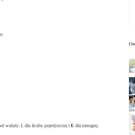
m;
Os
 waluty: L dla liczby pojedynczej i
E
dla mnogiej.