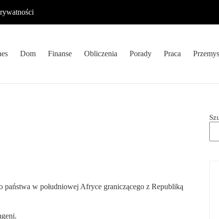
prywatności
nes
Dom
Finanse
Obliczenia
Porady
Praca
Przemys
Sz
go państwa w południowej Afryce graniczącego z Republiką
ngeni.