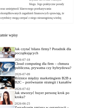
blogu. Jego praktyczne porady
oraz umiejętność klarownego przekazywania
skomplikowanych zagadnień finansowych sprawiają, że
czytelnicy mogą czerpać z niego niezastąpioną wiedzę.
tatnie wpisy
Jak czytać bilans firmy? Poradnik dla
początkujących
2026-07-18
Cloud computing dla firm – chmura
publiczna, prywatna czy hybrydowa?
2026-07-09
Różnice między marketingiem B2B a
B2C – porównanie strategii i kanałów
2026-07-02
Jak stworzyć buyer personę krok po
kroku?
2026-06-25
Zarządzanie zmianą w organizacji –