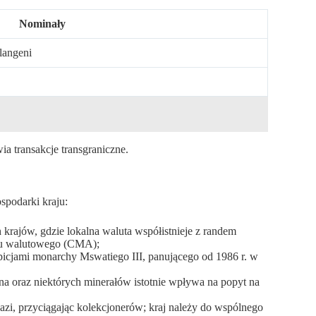
Nominały
alangeni
ia transakcje transgraniczne.
spodarki kraju:
h krajów, gdzie lokalna waluta współistnieje z randem
ru walutowego (CMA);
picjami monarchy Mswatiego III, panującego od 1986 r. w
na oraz niektórych minerałów istotnie wpływa na popyt na
azi, przyciągając kolekcjonerów; kraj należy do wspólnego