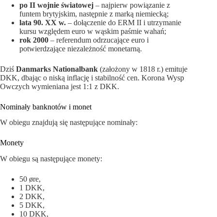
po II wojnie światowej
– najpierw powiązanie z
funtem brytyjskim, następnie z marką niemiecką;
lata 90. XX w.
– dołączenie do ERM II i utrzymanie
kursu względem euro w wąskim paśmie wahań;
rok 2000
– referendum odrzucające euro i
potwierdzające niezależność monetarną.
Dziś
Danmarks Nationalbank
(założony w 1818 r.) emituje
DKK, dbając o niską inflację i stabilność cen. Korona Wysp
Owczych wymieniana jest 1:1 z DKK.
Nominały banknotów i monet
W obiegu znajdują się następujące nominały:
Monety
W obiegu są następujące monety:
50 øre,
1 DKK,
2 DKK,
5 DKK,
10 DKK,