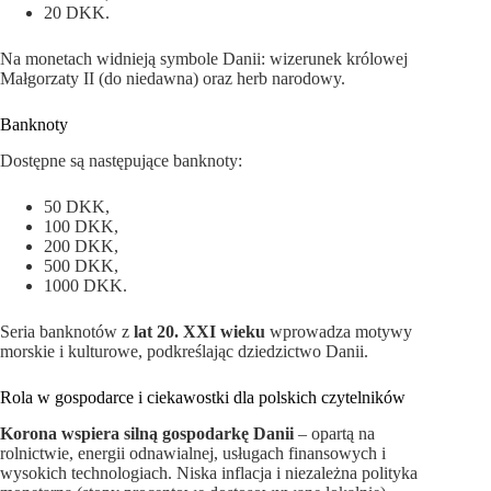
20 DKK.
Na monetach widnieją symbole Danii: wizerunek królowej
Małgorzaty II (do niedawna) oraz herb narodowy.
Banknoty
Dostępne są następujące banknoty:
50 DKK,
100 DKK,
200 DKK,
500 DKK,
1000 DKK.
Seria banknotów z
lat 20. XXI wieku
wprowadza motywy
morskie i kulturowe, podkreślając dziedzictwo Danii.
Rola w gospodarce i ciekawostki dla polskich czytelników
Korona wspiera silną gospodarkę Danii
– opartą na
rolnictwie, energii odnawialnej, usługach finansowych i
wysokich technologiach. Niska inflacja i niezależna polityka