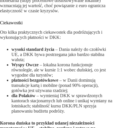
monetarna (stopy procentowe dostosowywane lokalnie)
wzmacniają jej wartość, choć powiązanie z euro ogranicza
elastyczność w czasie kryzysów.
Ciekawostki
Oto kilka praktycznych ciekawostek dla podróżujących i
wykonujących płatności w DKK:
wysoki standard życia
– Dania należy do czołówki
UE, a DKK bywa postrzegana jako bardzo stabilna
waluta;
Wyspy Owcze
– lokalna korona funkcjonuje
równolegle, ale w kursie 1:1 wobec duńskiej, co jest
wygodne dla turystów;
płatności bezgotówkowe
– w Danii dominują
transakcje kartą i mobilne (ponad 90% operacji),
gotówka jest używana rzadziej;
dla Polaków
– wymieniaj DKK w sprawdzonych
kantorach stacjonarnych lub online i unikaj wymiany na
lotniskach; stabilność kursu DKK/PLN sprzyja
planowaniu budżetu podróży.
Korona duńska to przykład udanej niezależności