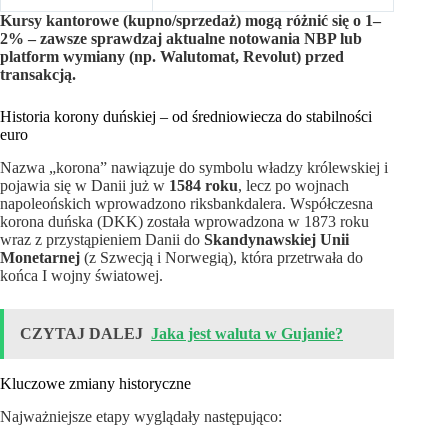
Kursy kantorowe (kupno/sprzedaż) mogą różnić się o 1–
2% – zawsze sprawdzaj aktualne notowania NBP lub
platform wymiany (np. Walutomat, Revolut) przed
transakcją.
Historia korony duńskiej – od średniowiecza do stabilności
euro
Nazwa „korona” nawiązuje do symbolu władzy królewskiej i
pojawia się w Danii już w
1584 roku
, lecz po wojnach
napoleońskich wprowadzono riksbankdalera. Współczesna
korona duńska (DKK) została wprowadzona w 1873 roku
wraz z przystąpieniem Danii do
Skandynawskiej Unii
Monetarnej
(z Szwecją i Norwegią), która przetrwała do
końca I wojny światowej.
CZYTAJ DALEJ
Jaka jest waluta w Gujanie?
Kluczowe zmiany historyczne
Najważniejsze etapy wyglądały następująco: