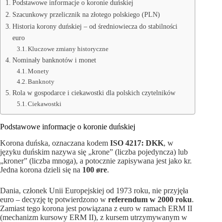
Podstawowe informacje o koronie duńskiej
Szacunkowy przelicznik na złotego polskiego (PLN)
Historia korony duńskiej – od średniowiecza do stabilności
euro
Kluczowe zmiany historyczne
Nominały banknotów i monet
Monety
Banknoty
Rola w gospodarce i ciekawostki dla polskich czytelników
Ciekawostki
Podstawowe informacje o koronie duńskiej
Korona duńska, oznaczana kodem
ISO 4217: DKK
, w
języku duńskim nazywa się „krone” (liczba pojedyncza) lub
„kroner” (liczba mnoga), a potocznie zapisywana jest jako kr.
Jedna korona dzieli się na
100 øre
.
Dania, członek Unii Europejskiej od 1973 roku, nie przyjęła
euro – decyzję tę potwierdzono w
referendum w 2000 roku
.
Zamiast tego korona jest powiązana z euro w ramach ERM II
(mechanizm kursowy ERM II), z kursem utrzymywanym w