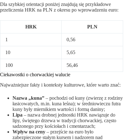
Dla szybkiej orientacji poniżej znajdują się przykładowe
przeliczenia HRK na PLN z okresu po wprowadzeniu euro:
HRK
PLN
1
0,56
10
5,65
100
56,46
Ciekawostki o chorwackiej walucie
Najważniejsze fakty i konteksty kulturowe, które warto znać:
Nazwa „kuna”
– pochodzi od kuny (zwierzę z rodziny
łasicowatych, m.in. kuna leśna); w średniowieczu futra
kuny były miernikiem wartości i formą daniny;
Lipa
– nazwa drobnej jednostki HRK nawiązuje do
lipy, świętego drzewa w tradycji chorwackiej, często
sadzonego przy kościołach i cmentarzach;
Wpływ na ceny
– przejście na euro było
zabezpieczone stałym kursem i nadzorem nad