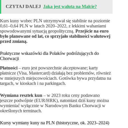
CZYTAJ DALEJ
Jaka jest waluta na Malcie?
Kurs kuny wobec PLN utrzymywał się stabilnie na poziomie
0,61–0,64 PLN w latach 2020–2022, z lekkimi wahaniami
spowodowanymi sytuacją geopolityczną.
Przejście na euro
było planowane od lat, co sprzyjało stabilności walutowej
przed zmianą.
Praktyczne wskazówki dla Polaków podróżujących do
Chorwacji
Płatności
– euro jest powszechnie akceptowane; karty
płatnicze (Visa, Mastercard) działają bez problemów, również
w mniejszych miejscowościach. Gotówka bywa przydatna na
targach, w kioskach i na parkingach.
Wymiana resztek kun
– w 2023 roku ceny podawano
jeszcze podwójnie (EUR/HRK), natomiast dziś kuny można
wymieniać wyłącznie w Narodowym Banku Chorwacji w
określonych terminach.
Kursy wymiany kuny na PLN (historyczne, ok. 2023–2024)