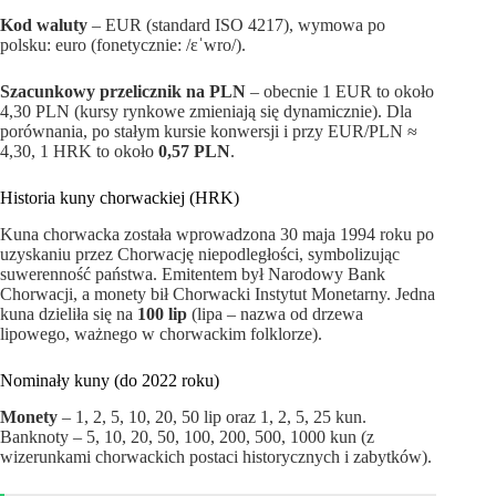
Kod waluty
– EUR (standard ISO 4217), wymowa po
polsku: euro (fonetycznie: /ɛˈwro/).
Szacunkowy przelicznik na PLN
– obecnie 1 EUR to około
4,30 PLN (kursy rynkowe zmieniają się dynamicznie). Dla
porównania, po stałym kursie konwersji i przy EUR/PLN ≈
4,30, 1 HRK to około
0,57 PLN
.
Historia kuny chorwackiej (HRK)
Kuna chorwacka została wprowadzona 30 maja 1994 roku po
uzyskaniu przez Chorwację niepodległości, symbolizując
suwerenność państwa. Emitentem był Narodowy Bank
Chorwacji, a monety bił Chorwacki Instytut Monetarny. Jedna
kuna dzieliła się na
100 lip
(lipa – nazwa od drzewa
lipowego, ważnego w chorwackim folklorze).
Nominały kuny (do 2022 roku)
Monety
– 1, 2, 5, 10, 20, 50 lip oraz 1, 2, 5, 25 kun.
Banknoty – 5, 10, 20, 50, 100, 200, 500, 1000 kun (z
wizerunkami chorwackich postaci historycznych i zabytków).