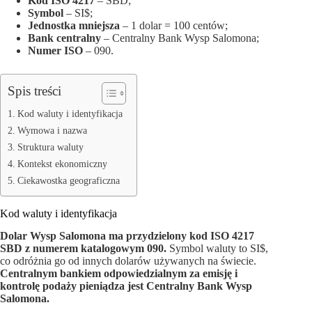
Kod ISO 4217
– SBD;
Symbol
– SI$;
Jednostka mniejsza
– 1 dolar = 100 centów;
Bank centralny
– Centralny Bank Wysp Salomona;
Numer ISO
– 090.
Spis treści
Kod waluty i identyfikacja
Wymowa i nazwa
Struktura waluty
Kontekst ekonomiczny
Ciekawostka geograficzna
Kod waluty i identyfikacja
Dolar Wysp Salomona ma przydzielony kod ISO 4217
SBD z numerem katalogowym 090.
Symbol waluty to SI$,
co odróżnia go od innych dolarów używanych na świecie.
Centralnym bankiem odpowiedzialnym za emisję i
kontrolę podaży pieniądza jest Centralny Bank Wysp
Salomona.