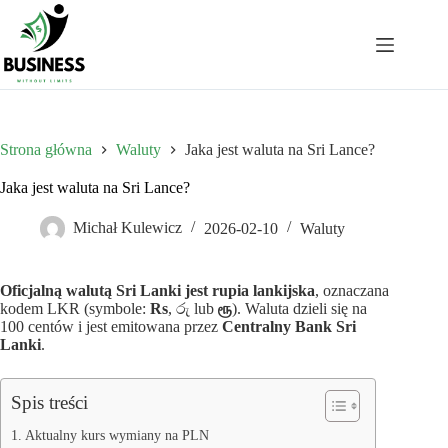
Przejdź
do
treści
Strona główna
Waluty
Jaka jest waluta na Sri Lance?
Jaka jest waluta na Sri Lance?
Michał Kulewicz
2026-02-10
Waluty
Oficjalną walutą Sri Lanki jest rupia lankijska
, oznaczana
kodem LKR (symbole:
Rs
, රු lub
ரூ
). Waluta dzieli się na
100 centów i jest emitowana przez
Centralny Bank Sri
Lanki
.
Spis treści
Aktualny kurs wymiany na PLN