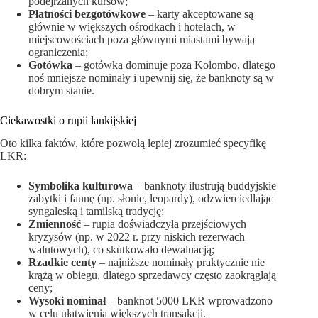
podejrzanych kursów;
Płatności bezgotówkowe
– karty akceptowane są
głównie w większych ośrodkach i hotelach, w
miejscowościach poza głównymi miastami bywają
ograniczenia;
Gotówka
– gotówka dominuje poza Kolombo, dlatego
noś mniejsze nominały i upewnij się, że banknoty są w
dobrym stanie.
Ciekawostki o rupii lankijskiej
Oto kilka faktów, które pozwolą lepiej zrozumieć specyfikę
LKR:
Symbolika kulturowa
– banknoty ilustrują buddyjskie
zabytki i faunę (np. słonie, leopardy), odzwierciedlając
syngaleską i tamilską tradycję;
Zmienność
– rupia doświadczyła przejściowych
kryzysów (np. w 2022 r. przy niskich rezerwach
walutowych), co skutkowało dewaluacją;
Rzadkie centy
– najniższe nominały praktycznie nie
krążą w obiegu, dlatego sprzedawcy często zaokrąglają
ceny;
Wysoki nominał
– banknot 5000 LKR wprowadzono
w celu ułatwienia większych transakcji.