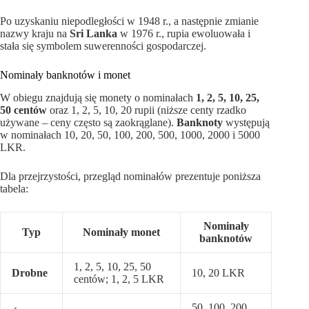
Po uzyskaniu niepodległości w 1948 r., a następnie zmianie
nazwy kraju na
Sri Lanka
w 1976 r., rupia ewoluowała i
stała się symbolem suwerenności gospodarczej.
Nominały banknotów i monet
W obiegu znajdują się monety o nominałach
1, 2, 5, 10, 25,
50 centów
oraz 1, 2, 5, 10, 20 rupii (niższe centy rzadko
używane – ceny często są zaokrąglane).
Banknoty
występują
w nominałach 10, 20, 50, 100, 200, 500, 1000, 2000 i 5000
LKR.
Dla przejrzystości, przegląd nominałów prezentuje poniższa
tabela:
Nominały
Typ
Nominały monet
banknotów
1, 2, 5, 10, 25, 50
Drobne
10, 20 LKR
centów; 1, 2, 5 LKR
50, 100, 200