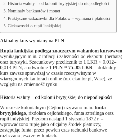
Historia waluty – od kolonii brytyjskiej do niepodległości
Nominały banknotów i monet
Praktyczne wskazówki dla Polaków – wymiana i płatności
Ciekawostki o rupii lankijskiej
Aktualny kurs wymiany na PLN
Rupia lankijska podlega znaczącym wahaniom kursowym
wynikającym m.in. z inflacji i zależności od eksportu (herbata)
oraz turystyki. Szacunkowy przelicznik to 1 LKR ≈ 0,012–
0,013 PLN, a odwrotnie
1 PLN ≈ 75–85 LKR
– dokładny
kurs zawsze sprawdzaj w czasie rzeczywistym w
wiarygodnych kantorach online (np. ekantor.pl, Wise), ze
względu na zmienność rynku.
Historia waluty – od kolonii brytyjskiej do niepodległości
W okresie kolonialnym (Cejlon) używano m.in.
funta
brytyjskiego
, rixdolara cejlońskiego, funta szterlinga oraz
rupii indyjskiej. Przełom nastąpił 1 stycznia 1872 r. –
wprowadzono rupię jako oficjalny środek płatniczy,
zastępując funta; przez pewien czas rachunki bankowe
rozliczano jeszcze w funtach.