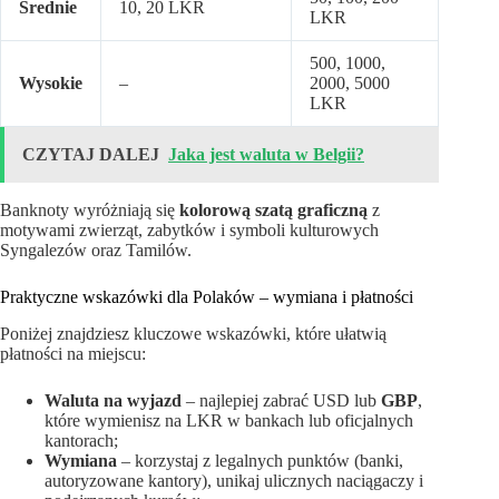
Średnie
10, 20 LKR
LKR
500, 1000,
Wysokie
–
2000, 5000
LKR
CZYTAJ DALEJ
Jaka jest waluta w Belgii?
Banknoty wyróżniają się
kolorową szatą graficzną
z
motywami zwierząt, zabytków i symboli kulturowych
Syngalezów oraz Tamilów.
Praktyczne wskazówki dla Polaków – wymiana i płatności
Poniżej znajdziesz kluczowe wskazówki, które ułatwią
płatności na miejscu:
Waluta na wyjazd
– najlepiej zabrać USD lub
GBP
,
które wymienisz na LKR w bankach lub oficjalnych
kantorach;
Wymiana
– korzystaj z legalnych punktów (banki,
autoryzowane kantory), unikaj ulicznych naciągaczy i