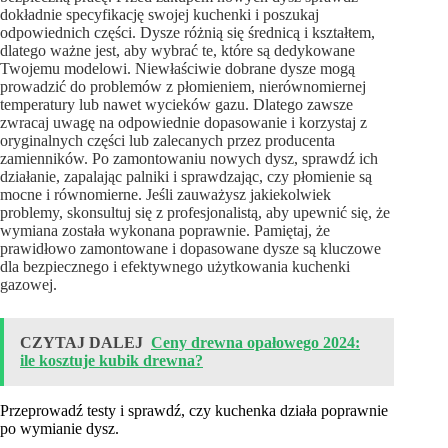
dokładnie specyfikację swojej kuchenki i poszukaj
odpowiednich części. Dysze różnią się średnicą i kształtem,
dlatego ważne jest, aby wybrać te, które są dedykowane
Twojemu modelowi. Niewłaściwie dobrane dysze mogą
prowadzić do problemów z płomieniem, nierównomiernej
temperatury lub nawet wycieków gazu. Dlatego zawsze
zwracaj uwagę na odpowiednie dopasowanie i korzystaj z
oryginalnych części lub zalecanych przez producenta
zamienników. Po zamontowaniu nowych dysz, sprawdź ich
działanie, zapalając palniki i sprawdzając, czy płomienie są
mocne i równomierne. Jeśli zauważysz jakiekolwiek
problemy, skonsultuj się z profesjonalistą, aby upewnić się, że
wymiana została wykonana poprawnie. Pamiętaj, że
prawidłowo zamontowane i dopasowane dysze są kluczowe
dla bezpiecznego i efektywnego użytkowania kuchenki
gazowej.
CZYTAJ DALEJ
Ceny drewna opałowego 2024:
ile kosztuje kubik drewna?
Przeprowadź testy i sprawdź, czy kuchenka działa poprawnie
po wymianie dysz.