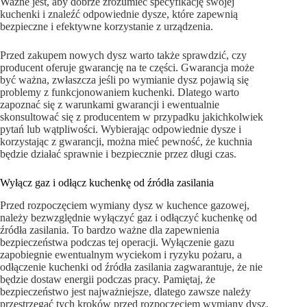
Ważne jest, aby dobrze zrozumieć specyfikację swojej
kuchenki i znaleźć odpowiednie dysze, które zapewnią
bezpieczne i efektywne korzystanie z urządzenia.
Przed zakupem nowych dysz warto także sprawdzić, czy
producent oferuje gwarancję na te części. Gwarancja może
być ważna, zwłaszcza jeśli po wymianie dysz pojawią się
problemy z funkcjonowaniem kuchenki. Dlatego warto
zapoznać się z warunkami gwarancji i ewentualnie
skonsultować się z producentem w przypadku jakichkolwiek
pytań lub wątpliwości. Wybierając odpowiednie dysze i
korzystając z gwarancji, można mieć pewność, że kuchnia
będzie działać sprawnie i bezpiecznie przez długi czas.
Wyłącz gaz i odłącz kuchenkę od źródła zasilania
Przed rozpoczęciem wymiany dysz w kuchence gazowej,
należy bezwzględnie wyłączyć gaz i odłączyć kuchenkę od
źródła zasilania. To bardzo ważne dla zapewnienia
bezpieczeństwa podczas tej operacji. Wyłączenie gazu
zapobiegnie ewentualnym wyciekom i ryzyku pożaru, a
odłączenie kuchenki od źródła zasilania zagwarantuje, że nie
będzie dostaw energii podczas pracy. Pamiętaj, że
bezpieczeństwo jest najważniejsze, dlatego zawsze należy
przestrzegać tych kroków przed rozpoczęciem wymiany dysz.