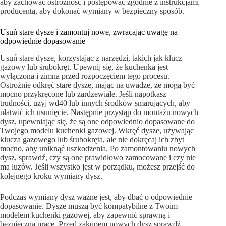
aby zachować ostrożność i postępować zgodnie z instrukcjami
producenta, aby dokonać wymiany w bezpieczny sposób.
Usuń stare dysze i zamontuj nowe, zwracając uwagę na
odpowiednie dopasowanie
Usuń stare dysze, korzystając z narzędzi, takich jak klucz
gazowy lub śrubokręt. Upewnij się, że kuchenka jest
wyłączona i zimna przed rozpoczęciem tego procesu.
Ostrożnie odkręć stare dysze, mając na uwadze, że mogą być
mocno przykręcone lub zardzewiałe. Jeśli napotkasz
trudności, użyj wd40 lub innych środków smarujących, aby
ułatwić ich usunięcie. Następnie przystąp do montażu nowych
dysz, upewniając się, że są one odpowiednio dopasowane do
Twojego modelu kuchenki gazowej. Wkręć dysze, używając
klucza gazowego lub śrubokręta, ale nie dokręcaj ich zbyt
mocno, aby uniknąć uszkodzenia. Po zamontowaniu nowych
dysz, sprawdź, czy są one prawidłowo zamocowane i czy nie
ma luzów. Jeśli wszystko jest w porządku, możesz przejść do
kolejnego kroku wymiany dysz.
Podczas wymiany dysz ważne jest, aby dbać o odpowiednie
dopasowanie. Dysze muszą być kompatybilne z Twoim
modelem kuchenki gazowej, aby zapewnić sprawną i
bezpieczną pracę. Przed zakupem nowych dysz sprawdź