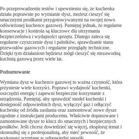
Po przeprowadzeniu testów i upewnieniu się, że kuchenka
działa poprawnie po wymianie dysz, możesz cieszyć się
smacznymi posiłkami przygotowywanymi na swojej nowo
odświeżonej kuchence gazowej. Pamiętaj jednak, że regularne
konserwacje i kontrola są kluczowe dla utrzymania
bezpieczeństwa i wydajności sprzętu. Dlatego zaleca się
regularne czyszczenie dysz i palników, sprawdzanie stanu
przewodów gazowych i regularne przeglądy techniczne.
Dzięki tym działaniom będziesz mógł cieszyć się niezawodną
kuchnią gazową przez wiele lat.
Podsumowanie
Wymiana dysz w kuchence gazowej to ważna czynność, która
przyniesie wiele korzyści. Poprawi wydajność kuchenki,
oszczędzi energię i zapewni bezpieczne korzystanie z
urządzenia. Pamiętaj, aby sprawdzić model kuchenki i
dostępność odpowiednich dysz, wyłączyć gaz i odłączyć
kuchenkę od źródła zasilania oraz zamontować nowe dysze
zgodnie z instrukcjami producenta. Właściwie dopasowane i
zamontowane dysze to klucz do smacznych i bezpiecznych
posiłków. Jeśli chcesz dowiedzieć się więcej, eksploruj temat i
skonsultuj się z profesjonalistą, aby mieć pewność, że
wykonasz wymianę w odpowiedni sposób.