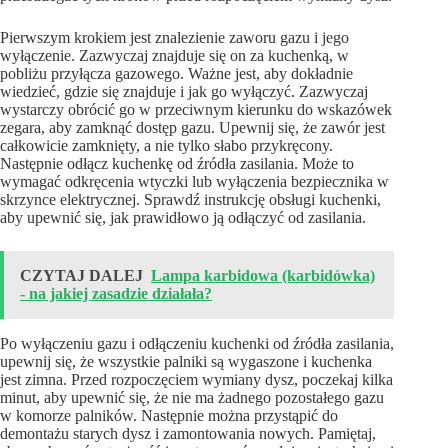
Pierwszym krokiem jest znalezienie zaworu gazu i jego
wyłączenie. Zazwyczaj znajduje się on za kuchenką, w
pobliżu przyłącza gazowego. Ważne jest, aby dokładnie
wiedzieć, gdzie się znajduje i jak go wyłączyć. Zazwyczaj
wystarczy obrócić go w przeciwnym kierunku do wskazówek
zegara, aby zamknąć dostęp gazu. Upewnij się, że zawór jest
całkowicie zamknięty, a nie tylko słabo przykręcony.
Następnie odłącz kuchenkę od źródła zasilania. Może to
wymagać odkręcenia wtyczki lub wyłączenia bezpiecznika w
skrzynce elektrycznej. Sprawdź instrukcję obsługi kuchenki,
aby upewnić się, jak prawidłowo ją odłączyć od zasilania.
CZYTAJ DALEJ
Lampa karbidowa (karbidówka)
- na jakiej zasadzie działała?
Po wyłączeniu gazu i odłączeniu kuchenki od źródła zasilania,
upewnij się, że wszystkie palniki są wygaszone i kuchenka
jest zimna. Przed rozpoczęciem wymiany dysz, poczekaj kilka
minut, aby upewnić się, że nie ma żadnego pozostałego gazu
w komorze palników. Następnie można przystąpić do
demontażu starych dysz i zamontowania nowych. Pamiętaj,