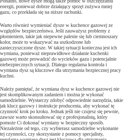
Ponadto, nowe dysze mogą także pomóc w oszczędzaniu
energii, ponieważ dobrze działający sprzęt zużywa mniej
gazu, co przekłada się na niższe rachunki.
Warto również wymieniać dysze w kuchence gazowej ze
względów bezpieczeństwa. Jeśli zauważysz problemy z
płomieniem, takie jak niepewne palenie się lub ciemnoszary
kolor, może to wskazywać na uszkodzone lub
zanieczyszczone dysze. W takiej sytuacji konieczna jest ich
wymiana, ponieważ nieprawidłowe działanie kuchenki
gazowej może prowadzić do wycieków gazu i potencjalnie
niebezpiecznych sytuacji. Dlatego regularna kontrola i
wymiana dysz są kluczowe dla utrzymania bezpiecznej pracy
kuchni.
Należy pamiętać, że wymiana dysz w kuchence gazowej nie
jest skomplikowanym zadaniem i można je wykonać
samodzielnie. Wystarczy zdobyć odpowiednie narzędzia, takie
jak klucz gazowy i instrukcje producenta, aby wykonać tę
czynność krok po kroku. Jednak jeśli nie czujesz się pewnie,
zawsze warto skonsultować się z profesjonalistą, który
pomoże Ci dokonać wymiany w bezpieczny sposób.
Niezależnie od tego, czy wybierasz samodzielne wykonanie
tej czynności, czy skorzystanie z pomocy specjalisty,
regularna wymiana dysz jest kluczowa dla utrzymania