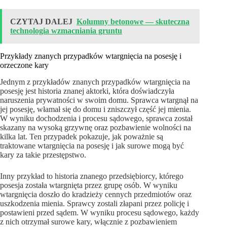
CZYTAJ DALEJ
Kolumny betonowe — skuteczna
technologia wzmacniania gruntu
Przykłady znanych przypadków wtargnięcia na posesję i
orzeczone kary
Jednym z przykładów znanych przypadków wtargnięcia na
posesję jest historia znanej aktorki, która doświadczyła
naruszenia prywatności w swoim domu. Sprawca wtargnął na
jej posesję, włamał się do domu i zniszczył część jej mienia.
W wyniku dochodzenia i procesu sądowego, sprawca został
skazany na wysoką grzywnę oraz pozbawienie wolności na
kilka lat. Ten przypadek pokazuje, jak poważnie są
traktowane wtargnięcia na posesję i jak surowe mogą być
kary za takie przestępstwo.
Inny przykład to historia znanego przedsiębiorcy, którego
posesja została wtargnięta przez grupę osób. W wyniku
wtargnięcia doszło do kradzieży cennych przedmiotów oraz
uszkodzenia mienia. Sprawcy zostali złapani przez policję i
postawieni przed sądem. W wyniku procesu sądowego, każdy
z nich otrzymał surowe kary, włącznie z pozbawieniem