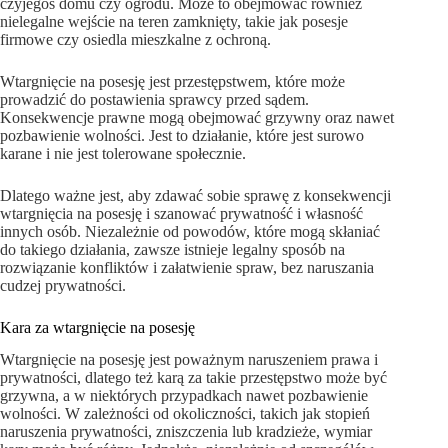
czyjegoś domu czy ogrodu. Może to obejmować również
nielegalne wejście na teren zamknięty, takie jak posesje
firmowe czy osiedla mieszkalne z ochroną.
Wtargnięcie na posesję jest przestępstwem, które może
prowadzić do postawienia sprawcy przed sądem.
Konsekwencje prawne mogą obejmować grzywny oraz nawet
pozbawienie wolności. Jest to działanie, które jest surowo
karane i nie jest tolerowane społecznie.
Dlatego ważne jest, aby zdawać sobie sprawę z konsekwencji
wtargnięcia na posesję i szanować prywatność i własność
innych osób. Niezależnie od powodów, które mogą skłaniać
do takiego działania, zawsze istnieje legalny sposób na
rozwiązanie konfliktów i załatwienie spraw, bez naruszania
cudzej prywatności.
Kara za wtargnięcie na posesję
Wtargnięcie na posesję jest poważnym naruszeniem prawa i
prywatności, dlatego też karą za takie przestępstwo może być
grzywna, a w niektórych przypadkach nawet pozbawienie
wolności. W zależności od okoliczności, takich jak stopień
naruszenia prywatności, zniszczenia lub kradzieże, wymiar