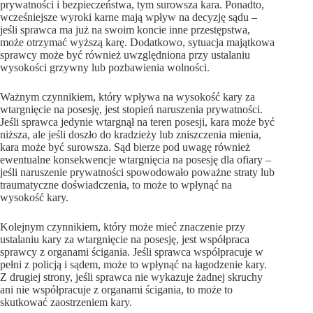
prywatności i bezpieczeństwa, tym surowsza kara. Ponadto,
wcześniejsze wyroki karne mają wpływ na decyzję sądu –
jeśli sprawca ma już na swoim koncie inne przestępstwa,
może otrzymać wyższą karę. Dodatkowo, sytuacja majątkowa
sprawcy może być również uwzględniona przy ustalaniu
wysokości grzywny lub pozbawienia wolności.
Ważnym czynnikiem, który wpływa na wysokość kary za
wtargnięcie na posesję, jest stopień naruszenia prywatności.
Jeśli sprawca jedynie wtargnął na teren posesji, kara może być
niższa, ale jeśli doszło do kradzieży lub zniszczenia mienia,
kara może być surowsza. Sąd bierze pod uwagę również
ewentualne konsekwencje wtargnięcia na posesję dla ofiary –
jeśli naruszenie prywatności spowodowało poważne straty lub
traumatyczne doświadczenia, to może to wpłynąć na
wysokość kary.
Kolejnym czynnikiem, który może mieć znaczenie przy
ustalaniu kary za wtargnięcie na posesję, jest współpraca
sprawcy z organami ścigania. Jeśli sprawca współpracuje w
pełni z policją i sądem, może to wpłynąć na łagodzenie kary.
Z drugiej strony, jeśli sprawca nie wykazuje żadnej skruchy
ani nie współpracuje z organami ścigania, to może to
skutkować zaostrzeniem kary.