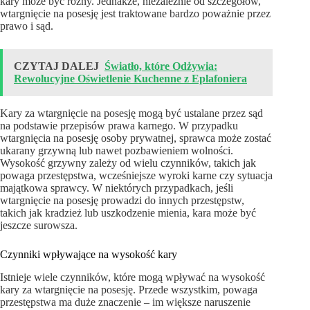
kary może być różny. Jednakże, niezależnie od szczegółów,
wtargnięcie na posesję jest traktowane bardzo poważnie przez
prawo i sąd.
CZYTAJ DALEJ
Światło, które Odżywia:
Rewolucyjne Oświetlenie Kuchenne z Eplafoniera
Kary za wtargnięcie na posesję mogą być ustalane przez sąd
na podstawie przepisów prawa karnego. W przypadku
wtargnięcia na posesję osoby prywatnej, sprawca może zostać
ukarany grzywną lub nawet pozbawieniem wolności.
Wysokość grzywny zależy od wielu czynników, takich jak
powaga przestępstwa, wcześniejsze wyroki karne czy sytuacja
majątkowa sprawcy. W niektórych przypadkach, jeśli
wtargnięcie na posesję prowadzi do innych przestępstw,
takich jak kradzież lub uszkodzenie mienia, kara może być
jeszcze surowsza.
Czynniki wpływające na wysokość kary
Istnieje wiele czynników, które mogą wpływać na wysokość
kary za wtargnięcie na posesję. Przede wszystkim, powaga
przestępstwa ma duże znaczenie – im większe naruszenie