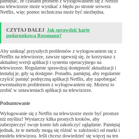
pamiętać, że czasami problem z wylogowaniem się z Netflix
na telewizorze może wynikać z błędu po stronie serwera
Netflix, więc pomoc techniczna może być niezbędna.
CZYTAJ DALEJ
Jak sprawdzić kartę
podarunkową Rossmann?
Aby uniknąć przyszłych problemów z wylogowaniem się z
Netflix na telewizorze, zawsze upewnij się, że korzystasz z
aktualnej wersji aplikacji i systemu operacyjnego na
telewizorze. Regularnie sprawdzaj dostępność aktualizacji i
instaluj je, gdy są dostępne. Ponadto, pamiętaj, aby regularnie
czyścić pamięć podręczną aplikacji Netflix, aby zapobiegać
ewentualnym problemom z wylogowaniem się. Możesz to
zrobić w ustawieniach aplikacji na telewizorze.
Podsumowanie
Wylogowanie się z Netflix na telewizorze może być prostsze
niż myślisz! Wystarczy kilka prostych kroków, aby
zabezpieczyć swoje konto lub zakończyć oglądanie. Pamiętaj
jednak, że te metody mogą się różnić w zależności od marki i
modelu telewizora. Jeśli chcesz dowiedzieć się więcej na ten