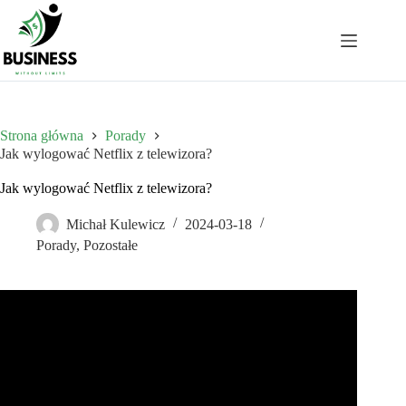
Przejdź
do
treści
Strona główna
Porady
Jak wylogować Netflix z telewizora?
Jak wylogować Netflix z telewizora?
Michał Kulewicz
2024-03-18
Porady
,
Pozostałe