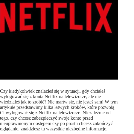
Czy kiedykolwiek znalazłeś się w sytuacji, gdy chciałeś
wylogować się z konta Netflix na telewizorze, ale nie
wiedziałeś jak to zrobić? Nie martw się, nie jesteś sam! W tym
artykule przedstawimy kilka łatwych kroków, które pozwolą
Ci wylogować się z Netflix na telewizorze. Niezależnie od
tego, czy chcesz zabezpieczyć swoje konto przed
nieuprawnionym dostępem czy po prostu chcesz zakończyć
oglądanie, znajdziesz tu wszystkie niezbędne informacje.