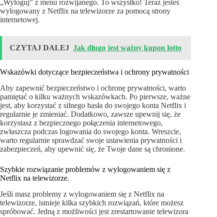
„Wyloguj” z menu rozwijanego. To wszystko! Teraz jesteś
wylogowany z Netflix na telewizorze za pomocą strony
internetowej.
CZYTAJ DALEJ
Jak długo jest ważny kupon lotto
Wskazówki dotyczące bezpieczeństwa i ochrony prywatności
Aby zapewnić bezpieczeństwo i ochronę prywatności, warto
pamiętać o kilku ważnych wskazówkach. Po pierwsze, ważne
jest, aby korzystać z silnego hasła do swojego konta Netflix i
regularnie je zmieniać. Dodatkowo, zawsze upewnij się, że
korzystasz z bezpiecznego połączenia internetowego,
zwłaszcza podczas logowania do swojego konta. Wreszcie,
warto regularnie sprawdzać swoje ustawienia prywatności i
zabezpieczeń, aby upewnić się, że Twoje dane są chronione.
Szybkie rozwiązanie problemów z wylogowaniem się z
Netflix na telewizorze.
Jeśli masz problemy z wylogowaniem się z Netflix na
telewizorze, istnieje kilka szybkich rozwiązań, które możesz
spróbować. Jedną z możliwości jest zrestartowanie telewizora