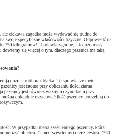
a, ale ciekawa zagadka może wydawać się trudna do
, ma swoje specyficzne właściwości fizyczne. Odpowiedź na
oło 750 kilogramów! To niewiarygodne, jak dużo masy
ułu dowiemy się więcej o tym, dlaczego pszenica ma taką
tosowania?
erają dużo skrobi oraz białka. To sprawia, że metr
zenicy jest istotna przy obliczaniu ilości ziarna
ga pszenicy jest również ważnym czynnikiem przy
, można dokładnie oszacować ilość pszenicy potrzebną do
 spożywczym.
ęstość. W przypadku metra sześciennego pszenicy, która
omnożyć objętość (1 metr sześcienny) przez gęstość (750