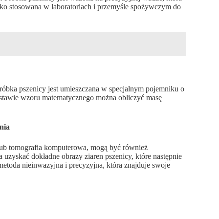
eroko stosowana w laboratoriach i przemyśle spożywczym do
 Próbka pszenicy jest umieszczana w specjalnym pojemniku o
odstawie wzoru matematycznego można obliczyć masę
nia
lub tomografia komputerowa, mogą być również
uzyskać dokładne obrazy ziaren pszenicy, które następnie
metoda nieinwazyjna i precyzyjna, która znajduje swoje