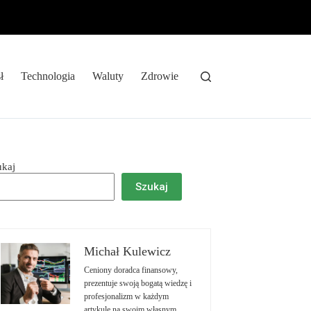
ł
Technologia
Waluty
Zdrowie
ukaj
Szukaj
Michał Kulewicz
Ceniony doradca finansowy,
prezentuje swoją bogatą wiedzę i
profesjonalizm w każdym
artykule na swoim własnym