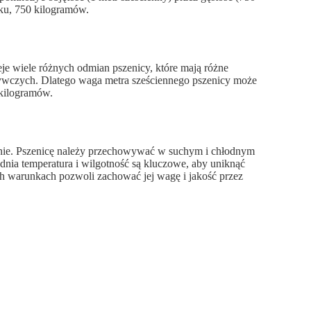
ku, 750 kilogramów.
eje wiele różnych odmian pszenicy, które mają różne
dżywczych. Dlatego waga metra sześciennego pszenicy może
 kilogramów.
ie. Pszenicę należy przechowywać w suchym i chłodnym
nia temperatura i wilgotność są kluczowe, aby uniknąć
h warunkach pozwoli zachować jej wagę i jakość przez