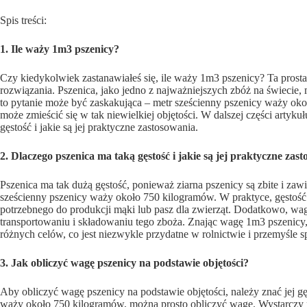
Spis treści:
1. Ile waży 1m3 pszenicy?
Czy kiedykolwiek zastanawiałeś się, ile waży 1m3 pszenicy? Ta prost
rozwiązania. Pszenica, jako jedno z najważniejszych zbóż na świecie
to pytanie może być zaskakująca – metr sześcienny pszenicy waży ok
może zmieścić się w tak niewielkiej objętości. W dalszej części artyk
gęstość i jakie są jej praktyczne zastosowania.
2. Dlaczego pszenica ma taką gęstość i jakie są jej praktyczne zas
Pszenica ma tak dużą gęstość, ponieważ ziarna pszenicy są zbite i zawi
sześcienny pszenicy waży około 750 kilogramów. W praktyce, gęstość ps
potrzebnego do produkcji mąki lub pasz dla zwierząt. Dodatkowo, wa
transportowaniu i składowaniu tego zboża. Znając wagę 1m3 pszenicy
różnych celów, co jest niezwykle przydatne w rolnictwie i przemyśle
3. Jak obliczyć wagę pszenicy na podstawie objętości?
Aby obliczyć wagę pszenicy na podstawie objętości, należy znać jej g
waży około 750 kilogramów, można prosto obliczyć wagę. Wystarczy p