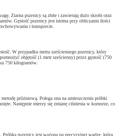
agę. Ziarna pszenicy są zbite i zawierają dużo skrobi oraz
mów. Gęstość pszenicy jest istotna przy obliczaniu ilości
zechowywaniu i transporcie.
ęstość. W przypadku metra sześciennego pszenicy, który
omnożyć objętość (1 metr sześcienny) przez gęstość (750
ku 750 kilogramów.
 metodę próżniową. Polega ona na umieszczeniu próbki
unięte. Następnie mierzy się zmianę ciśnienia w komorze, co
. Próbka pszenicy jest ważona na precyzyjnej wadze, która