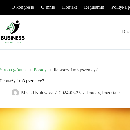
Przejdź
O kongresie
O mnie
Kontakt
Regulamin
Polityka 
do
treści
Biz
Strona główna
Porady
Ile waży 1m3 pszenicy?
Ile waży 1m3 pszenicy?
Michał Kulewicz
2024-03-25
Porady
,
Pozostałe