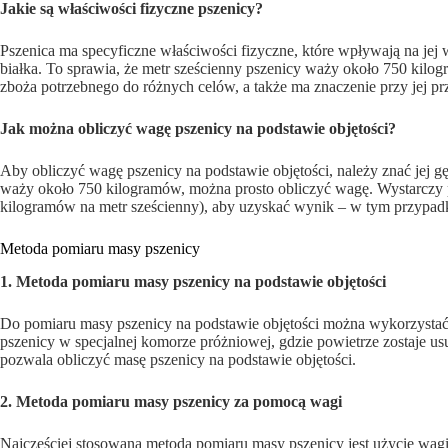
Jakie są właściwości fizyczne pszenicy?
Pszenica ma specyficzne właściwości fizyczne, które wpływają na jej w
białka. To sprawia, że metr sześcienny pszenicy waży około 750 kilogra
zboża potrzebnego do różnych celów, a także ma znaczenie przy jej pr
Jak można obliczyć wagę pszenicy na podstawie objętości?
Aby obliczyć wagę pszenicy na podstawie objętości, należy znać jej g
waży około 750 kilogramów, można prosto obliczyć wagę. Wystarczy p
kilogramów na metr sześcienny), aby uzyskać wynik – w tym przypad
Metoda pomiaru masy pszenicy
1. Metoda pomiaru masy pszenicy na podstawie objętości
Do pomiaru masy pszenicy na podstawie objętości można wykorzystać
pszenicy w specjalnej komorze próżniowej, gdzie powietrze zostaje us
pozwala obliczyć masę pszenicy na podstawie objętości.
2. Metoda pomiaru masy pszenicy za pomocą wagi
Najczęściej stosowaną metodą pomiaru masy pszenicy jest użycie wagi