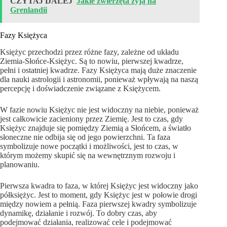
CZYTAJ DALEJ
Jakie zwierzęta żyją na
Grenlandii
Fazy Księżyca
Księżyc przechodzi przez różne fazy, zależne od układu
Ziemia-Słońce-Księżyc. Są to nowiu, pierwszej kwadrze,
pełni i ostatniej kwadrze. Fazy Księżyca mają duże znaczenie
dla nauki astrologii i astronomii, ponieważ wpływają na naszą
percepcję i doświadczenie związane z Księżycem.
W fazie nowiu Księżyc nie jest widoczny na niebie, ponieważ
jest całkowicie zacieniony przez Ziemię. Jest to czas, gdy
Księżyc znajduje się pomiędzy Ziemią a Słońcem, a światło
słoneczne nie odbija się od jego powierzchni. Ta faza
symbolizuje nowe początki i możliwości, jest to czas, w
którym możemy skupić się na wewnętrznym rozwoju i
planowaniu.
Pierwsza kwadra to faza, w której Księżyc jest widoczny jako
półksiężyc. Jest to moment, gdy Księżyc jest w połowie drogi
między nowiem a pełnią. Faza pierwszej kwadry symbolizuje
dynamikę, działanie i rozwój. To dobry czas, aby
podejmować działania, realizować cele i podejmować