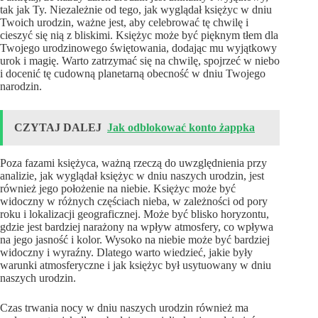
tak jak Ty. Niezależnie od tego, jak wyglądał księżyc w dniu
Twoich urodzin, ważne jest, aby celebrować tę chwilę i
cieszyć się nią z bliskimi. Księżyc może być pięknym tłem dla
Twojego urodzinowego świętowania, dodając mu wyjątkowy
urok i magię. Warto zatrzymać się na chwilę, spojrzeć w niebo
i docenić tę cudowną planetarną obecność w dniu Twojego
narodzin.
CZYTAJ DALEJ
Jak odblokować konto żappka
Poza fazami księżyca, ważną rzeczą do uwzględnienia przy
analizie, jak wyglądał księżyc w dniu naszych urodzin, jest
również jego położenie na niebie. Księżyc może być
widoczny w różnych częściach nieba, w zależności od pory
roku i lokalizacji geograficznej. Może być blisko horyzontu,
gdzie jest bardziej narażony na wpływ atmosfery, co wpływa
na jego jasność i kolor. Wysoko na niebie może być bardziej
widoczny i wyraźny. Dlatego warto wiedzieć, jakie były
warunki atmosferyczne i jak księżyc był usytuowany w dniu
naszych urodzin.
Czas trwania nocy w dniu naszych urodzin również ma