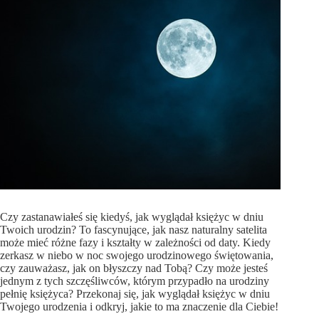
Czy zastanawiałeś się kiedyś, jak wyglądał księżyc w dniu
Twoich urodzin? To fascynujące, jak nasz naturalny satelita
może mieć różne fazy i kształty w zależności od daty. Kiedy
zerkasz w niebo w noc swojego urodzinowego świętowania,
czy zauważasz, jak on błyszczy nad Tobą? Czy może jesteś
jednym z tych szczęśliwców, którym przypadło na urodziny
pełnię księżyca? Przekonaj się, jak wyglądał księżyc w dniu
Twojego urodzenia i odkryj, jakie to ma znaczenie dla Ciebie!