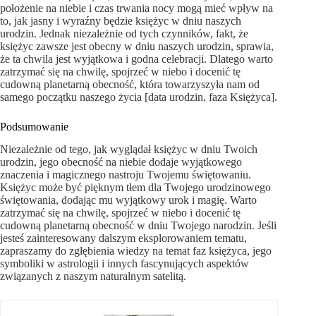
położenie na niebie i czas trwania nocy mogą mieć wpływ na
to, jak jasny i wyraźny będzie księżyc w dniu naszych
urodzin. Jednak niezależnie od tych czynników, fakt, że
księżyc zawsze jest obecny w dniu naszych urodzin, sprawia,
że ta chwila jest wyjątkowa i godna celebracji. Dlatego warto
zatrzymać się na chwilę, spojrzeć w niebo i docenić tę
cudowną planetarną obecność, która towarzyszyła nam od
samego początku naszego życia [data urodzin, faza Księżyca].
Podsumowanie
Niezależnie od tego, jak wyglądał księżyc w dniu Twoich
urodzin, jego obecność na niebie dodaje wyjątkowego
znaczenia i magicznego nastroju Twojemu świętowaniu.
Księżyc może być pięknym tłem dla Twojego urodzinowego
świętowania, dodając mu wyjątkowy urok i magię. Warto
zatrzymać się na chwilę, spojrzeć w niebo i docenić tę
cudowną planetarną obecność w dniu Twojego narodzin. Jeśli
jesteś zainteresowany dalszym eksplorowaniem tematu,
zapraszamy do zgłębienia wiedzy na temat faz księżyca, jego
symboliki w astrologii i innych fascynujących aspektów
związanych z naszym naturalnym satelitą.