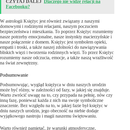
CZYTAJ DALEJ
Dlaczego nie widzę relacji na
Facebooku?
W astrologii Księżyc jest również związany z naszymi
domowymi i rodzinymi relacjami, naszym poczuciem
bezpieczeństwa i mieszkania. To poprzez Księżyc rozumiemy
nasze potrzeby emocjonalne, nasze instynkty macierzyńskie i
nasze połączenie z domem. Księżyc jest symbolem opieki,
empatii i troski, a także naszej zdolności do nawiązywania
bliskich więzi i tworzenia rodzinnych więzi. To przez Księżyc
rozumiemy nasze odczucia, emocje, a także naszą wrażliwość
na świat zewnętrzny.
Podsumowanie
Podsumowując, wygląd księżyca w dniu naszych urodzin
może być różny, w zależności od fazy, w jakiej się znajduje.
Warto zwrócić uwagę na to, czy przypada na pełnię, nów czy
inną fazę, ponieważ każda z nich ma swoje symboliczne
znaczenie. Bez względu na to, w jakiej fazie był księżyc w
dniu naszych urodzin, jego obecność na niebie dodaje
wyjątkowego nastroju i magii naszemu świętowaniu.
Warto również pamiętać, że warunki atmosferyczne,