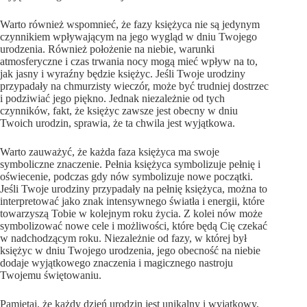
Warto również wspomnieć, że fazy księżyca nie są jedynym
czynnikiem wpływającym na jego wygląd w dniu Twojego
urodzenia. Również położenie na niebie, warunki
atmosferyczne i czas trwania nocy mogą mieć wpływ na to,
jak jasny i wyraźny będzie księżyc. Jeśli Twoje urodziny
przypadały na chmurzisty wieczór, może być trudniej dostrzec
i podziwiać jego piękno. Jednak niezależnie od tych
czynników, fakt, że księżyc zawsze jest obecny w dniu
Twoich urodzin, sprawia, że ta chwila jest wyjątkowa.
Warto zauważyć, że każda faza księżyca ma swoje
symboliczne znaczenie. Pełnia księżyca symbolizuje pełnię i
oświecenie, podczas gdy nów symbolizuje nowe początki.
Jeśli Twoje urodziny przypadały na pełnię księżyca, można to
interpretować jako znak intensywnego światła i energii, które
towarzyszą Tobie w kolejnym roku życia. Z kolei nów może
symbolizować nowe cele i możliwości, które będą Cię czekać
w nadchodzącym roku. Niezależnie od fazy, w której był
księżyc w dniu Twojego urodzenia, jego obecność na niebie
dodaje wyjątkowego znaczenia i magicznego nastroju
Twojemu świętowaniu.
Pamiętaj, że każdy dzień urodzin jest unikalny i wyjątkowy,