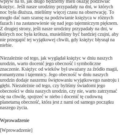
wpływ na to, jak długo będziemy mieli okazję podziwiać
księżyc. Jeśli nasze urodziny przypadały na dni, w których
noc była dłuższa, mieliśmy więcej czasu na obserwację. To
mogło dać nam szansę na podziwianie księżyca w różnych
fazach i na zastanowienie się nad jego tajemniczym pięknem.
Z drugiej strony, jeśli nasze urodziny przypadały na dni, w
których noc była krótsza, musieliśmy być bardziej czujni, aby
nie przegapić tej wyjątkowej chwili, gdy księżyc błysnął na
niebie.
Niezależnie od tego, jak wyglądał księżyc w dniu naszych
urodzin, warto docenić jego obecność i symboliczne
znaczenie. Księżyc od wieków był uważany za źródło magii,
romantyzmu i tajemnicy. Jego obecność w dniu naszych
urodzin dodaje naszemu świętowaniu wyjątkowego nastroju i
głębi. Niezależnie od tego, czy byliśmy świadomi jego
obecności w dniu naszych urodzin, czy nie, warto zatrzymać
się na chwilę, spojrzeć w niebo i docenić tę cudowną
planetarną obecność, która jest z nami od samego początku
naszego życia.
Wprowadzenie
[Wprowadzenie]