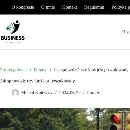
Przejdź
O kongresie
O mnie
Kontakt
Regulamin
Polityka 
do
treści
Biz
Strona główna
Porady
Jak sprawdzić czy ktoś jest poszukiwany
Jak sprawdzić czy ktoś jest poszukiwany
Michał Kulewicz
2024-06-22
Porady