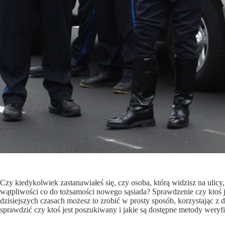
Czy kiedykolwiek zastanawiałeś się, czy osoba, którą widzisz na ulic
wątpliwości co do tożsamości nowego sąsiada? Sprawdzenie czy ktoś 
dzisiejszych czasach możesz to zrobić w prosty sposób, korzystając z 
sprawdzić czy ktoś jest poszukiwany i jakie są dostępne metody weryfi