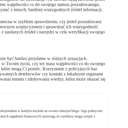
żne wątpliwości co do swojego statusu poszukiwanego,
ystać z innych, bardziej wiarygodnych źródeł informacji.
pomocna w szybkim sprawdzeniu, czy jesteś poszukiwany
 z pewnym sceptycyzmem i sprawdzać ich wiarygodność.
 z zaufanych źródeł i narzędzi w celu weryfikacji swojego
oże być bardzo przydatne w różnych sytuacjach.
y w Twoim życiu, czy też masz wątpliwości co do swojego
, które mogą Ci pomóc. Korzystanie z policyjnych baz
prywatnych detektywów czy kontakt z lokalnymi organami
rowania tematu i zdobywania wiedzy, która może okazać się
profesjonalizm w każdym artykule na swoim własnym blogu. Jego praktyczne
nych zagadnień finansowych sprawiają, że czytelnicy mogą czerpać z