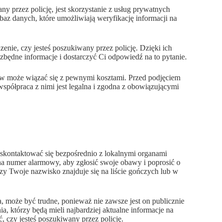
y przez policję, jest skorzystanie z usług prywatnych
 baz danych, które umożliwiają weryfikację informacji na
nie, czy jesteś poszukiwany przez policję. Dzięki ich
zbędne informacje i dostarczyć Ci odpowiedź na to pytanie.
ów może wiązać się z pewnymi kosztami. Przed podjęciem
spółpraca z nimi jest legalna i zgodna z obowiązującymi
ej skontaktować się bezpośrednio z lokalnymi organami
 na numer alarmowy, aby zgłosić swoje obawy i poprosić o
zy Twoje nazwisko znajduje się na liście gończych lub w
, może być trudne, ponieważ nie zawsze jest on publicznie
a, którzy będą mieli najbardziej aktualne informacje na
 czy jesteś poszukiwany przez policję.