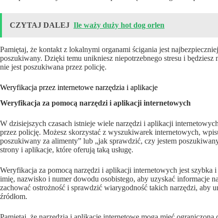
CZYTAJ DALEJ
Ile waży duży hot dog orlen
Pamiętaj, że kontakt z lokalnymi organami ścigania jest najbezpiecznie
poszukiwany. Dzięki temu unikniesz niepotrzebnego stresu i będziesz
nie jest poszukiwana przez policję.
Weryfikacja przez internetowe narzędzia i aplikacje
Weryfikacja za pomocą narzędzi i aplikacji internetowych
W dzisiejszych czasach istnieje wiele narzędzi i aplikacji internetowy
przez policję. Możesz skorzystać z wyszukiwarek internetowych, wpisu
poszukiwany za alimenty” lub „jak sprawdzić, czy jestem poszukiw
strony i aplikacje, które oferują taką usługę.
Weryfikacja za pomocą narzędzi i aplikacji internetowych jest szybka
imię, nazwisko i numer dowodu osobistego, aby uzyskać informacje n
zachować ostrożność i sprawdzić wiarygodność takich narzędzi, ab
źródłom.
Pamiętaj, że narzędzia i aplikacje internetowe mogą mieć ograniczoną