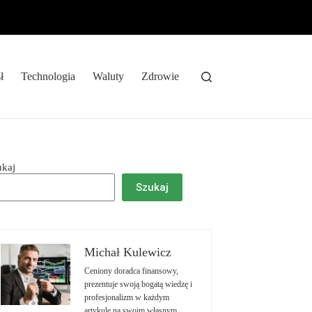
ł
Technologia
Waluty
Zdrowie
ukaj
Szukaj
Michał Kulewicz
Ceniony doradca finansowy,
prezentuje swoją bogatą wiedzę i
profesjonalizm w każdym
artykule na swoim własnym