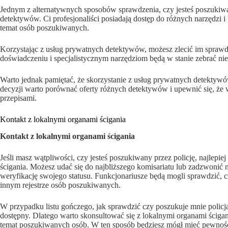
Jednym z alternatywnych sposobów sprawdzenia, czy jesteś poszukiwan
detektywów. Ci profesjonaliści posiadają dostęp do różnych narzędzi i
temat osób poszukiwanych.
Korzystając z usług prywatnych detektywów, możesz zlecić im sprawdze
doświadczeniu i specjalistycznym narzędziom będą w stanie zebrać nie
Warto jednak pamiętać, że skorzystanie z usług prywatnych detektyw
decyzji warto porównać oferty różnych detektywów i upewnić się, że w
przepisami.
Kontakt z lokalnymi organami ścigania
Kontakt z lokalnymi organami ścigania
Jeśli masz wątpliwości, czy jesteś poszukiwany przez policję, najlepi
ścigania. Możesz udać się do najbliższego komisariatu lub zadzwonić
weryfikację swojego statusu. Funkcjonariusze będą mogli sprawdzić, c
innym rejestrze osób poszukiwanych.
W przypadku listu gończego, jak sprawdzić czy poszukuje mnie policja
dostępny. Dlatego warto skonsultować się z lokalnymi organami ścigani
temat poszukiwanych osób. W ten sposób będziesz mógł mieć pewność,