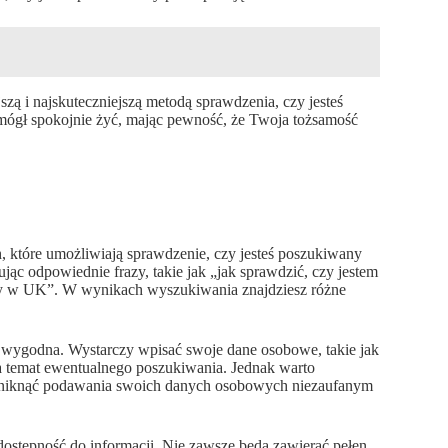
jszą i najskuteczniejszą metodą sprawdzenia, czy jesteś
 mógł spokojnie żyć, mając pewność, że Twoja tożsamość
ch, które umożliwiają sprawdzenie, czy jesteś poszukiwany
jąc odpowiednie frazy, takie jak „jak sprawdzić, czy jestem
any w UK”. W wynikach wyszukiwania znajdziesz różne
 i wygodna. Wystarczy wpisać swoje dane osobowe, takie jak
a temat ewentualnego poszukiwania. Jednak warto
y uniknąć podawania swoich danych osobowych niezaufanym
 dostępność do informacji. Nie zawsze będą zawierać pełen