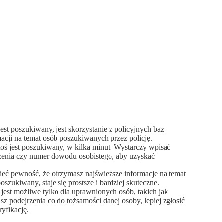
st poszukiwany, jest skorzystanie z policyjnych baz
macji na temat osób poszukiwanych przez policję.
toś jest poszukiwany, w kilka minut. Wystarczy wpisać
dzenia czy numer dowodu osobistego, aby uzyskać
ieć pewność, że otrzymasz najświeższe informacje na temat
szukiwany, staje się prostsze i bardziej skuteczne.
 jest możliwe tylko dla uprawnionych osób, takich jak
asz podejrzenia co do tożsamości danej osoby, lepiej zgłosić
yfikację.