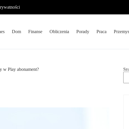
prywatności
nes
Dom
Finanse
Obliczenia
Porady
Praca
Przemys
Sz
wy w Play abonament?