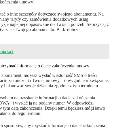
 zakończenia umowy!
ytać o inne szczegóły dotyczące swojego abonamentu. Na
miany taryfy czy zamówienia dodatkowych usług.
ecyzje najlepiej dopasowane do Twoich potrzeb. Skorzystaj z
 dotyczące Twojego abonamentu. Bądź dobrze
kniaka?
trzymać informację o dacie zakończenia umowy.
ay abonament, możesz wysłać wiadomość SMS o treści
cie zakończenia Twojej umowy. To wygodne rozwiązanie,
 i planować swoje działania zgodnie z tym terminem.
sobem na uzyskanie informacji o dacie zakończenia
OWA” i wysłać ją na podany numer. W odpowiedzi
 tym datę zakończenia. Dzięki temu będziesz mógł łatwo
ałania do tego terminu.
h sposobów, aby uzyskać informacje o dacie zakończenia