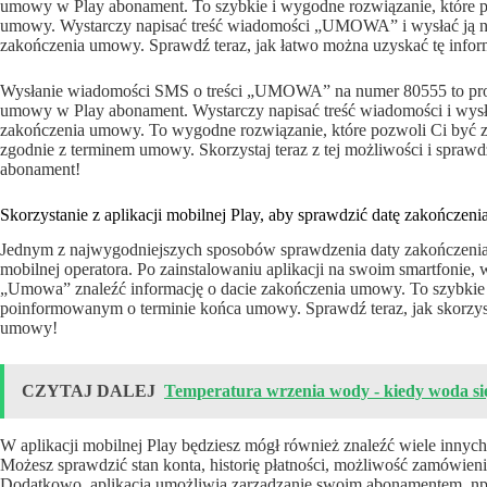
umowy w Play abonament. To szybkie i wygodne rozwiązanie, które 
umowy. Wystarczy napisać treść wiadomości „UMOWA” i wysłać ją na
zakończenia umowy. Sprawdź teraz, jak łatwo można uzyskać tę infor
Wysłanie wiadomości SMS o treści „UMOWA” na numer 80555 to prost
umowy w Play abonament. Wystarczy napisać treść wiadomości i wysł
zakończenia umowy. To wygodne rozwiązanie, które pozwoli Ci być 
zgodnie z terminem umowy. Skorzystaj teraz z tej możliwości i sprawd
abonament!
Skorzystanie z aplikacji mobilnej Play, aby sprawdzić datę zakończen
Jednym z najwygodniejszych sposobów sprawdzenia daty zakończenia 
mobilnej operatora. Po zainstalowaniu aplikacji na swoim smartfonie,
„Umowa” znaleźć informację o dacie zakończenia umowy. To szybkie i
poinformowanym o terminie końca umowy. Sprawdź teraz, jak skorzysta
umowy!
CZYTAJ DALEJ
Temperatura wrzenia wody - kiedy woda si
W aplikacji mobilnej Play będziesz mógł również znaleźć wiele inny
Możesz sprawdzić stan konta, historię płatności, możliwość zamówien
Dodatkowo, aplikacja umożliwia zarządzanie swoim abonamentem, np