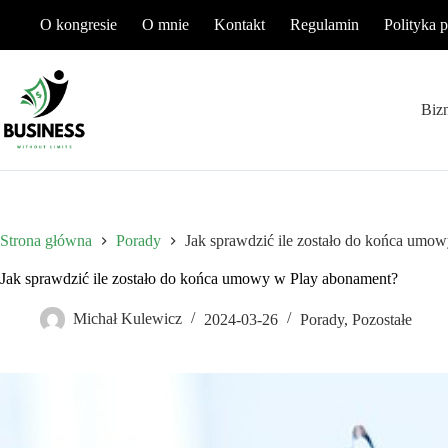
Przejdź
O kongresie
O mnie
Kontakt
Regulamin
Polityka 
do
treści
Biz
Strona główna
Porady
Jak sprawdzić ile zostało do końca umo
Jak sprawdzić ile zostało do końca umowy w Play abonament?
Michał Kulewicz
2024-03-26
Porady
,
Pozostałe