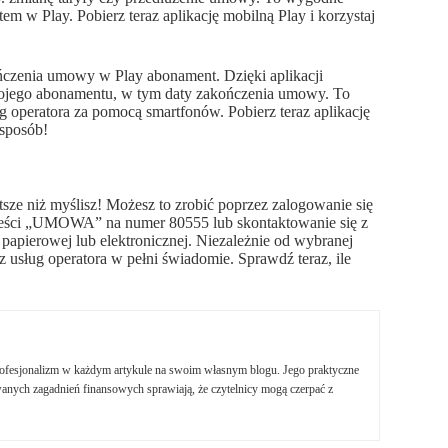
m w Play. Pobierz teraz aplikację mobilną Play i korzystaj
ńczenia umowy w Play abonament. Dzięki aplikacji
Twojego abonamentu, w tym daty zakończenia umowy. To
ug operatora za pomocą smartfonów. Pobierz teraz aplikację
sposób!
sze niż myślisz! Możesz to zrobić poprzez zalogowanie się
treści „UMOWA” na numer 80555 lub skontaktowanie się z
papierowej lub elektronicznej. Niezależnie od wybranej
z usług operatora w pełni świadomie. Sprawdź teraz, ile
profesjonalizm w każdym artykule na swoim własnym blogu. Jego praktyczne
nych zagadnień finansowych sprawiają, że czytelnicy mogą czerpać z