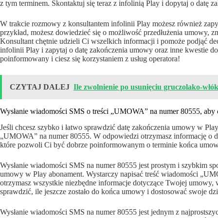
z tym terminem. Skontaktuj się teraz z infolinią Play i dopytaj o datę
W trakcie rozmowy z konsultantem infolinii Play możesz również zap
przykład, możesz dowiedzieć się o możliwość przedłużenia umowy, z
Konsultant chętnie udzieli Ci wszelkich informacji i pomoże podjąć d
infolinii Play i zapytaj o datę zakończenia umowy oraz inne kwestie
poinformowany i ciesz się korzystaniem z usług operatora!
CZYTAJ DALEJ
Ile zwolnienie po usunięciu gruczolako-włó
Wysłanie wiadomości SMS o treści „UMOWA” na numer 80555, aby o
Jeśli chcesz szybko i łatwo sprawdzić datę zakończenia umowy w Pl
„UMOWA” na numer 80555. W odpowiedzi otrzymasz informację o da
które pozwoli Ci być dobrze poinformowanym o terminie końca umowy
Wysłanie wiadomości SMS na numer 80555 jest prostym i szybkim spo
umowy w Play abonament. Wystarczy napisać treść wiadomości „UM
otrzymasz wszystkie niezbędne informacje dotyczące Twojej umowy, w
sprawdzić, ile jeszcze zostało do końca umowy i dostosować swoje dzi
Wysłanie wiadomości SMS na numer 80555 jest jednym z najprostszyc