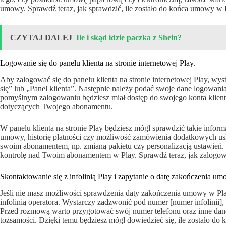
umowy. Sprawdź teraz, jak sprawdzić, ile zostało do końca umowy w
CZYTAJ DALEJ
Ile i skąd idzie paczka z Shein?
Logowanie się do panelu klienta na stronie internetowej Play.
Aby zalogować się do panelu klienta na stronie internetowej Play, wyst
się” lub „Panel klienta”. Następnie należy podać swoje dane logowania,
pomyślnym zalogowaniu będziesz miał dostęp do swojego konta klienta
dotyczących Twojego abonamentu.
W panelu klienta na stronie Play będziesz mógł sprawdzić takie inform
umowy, historię płatności czy możliwość zamówienia dodatkowych us
swoim abonamentem, np. zmianą pakietu czy personalizacją ustawień. 
kontrolę nad Twoim abonamentem w Play. Sprawdź teraz, jak zalogować 
Skontaktowanie się z infolinią Play i zapytanie o datę zakończenia um
Jeśli nie masz możliwości sprawdzenia daty zakończenia umowy w Pl
infolinią operatora. Wystarczy zadzwonić pod numer [numer infolinii]
Przed rozmową warto przygotować swój numer telefonu oraz inne dane 
tożsamości. Dzięki temu będziesz mógł dowiedzieć się, ile zostało d