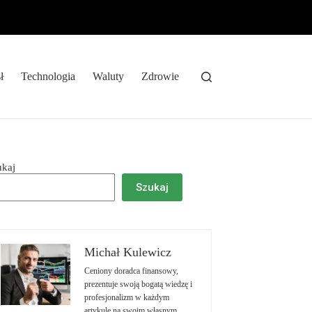
ł
Technologia
Waluty
Zdrowie
ukaj
Szukaj
Michał Kulewicz
Ceniony doradca finansowy,
prezentuje swoją bogatą wiedzę i
profesjonalizm w każdym
artykule na swoim własnym