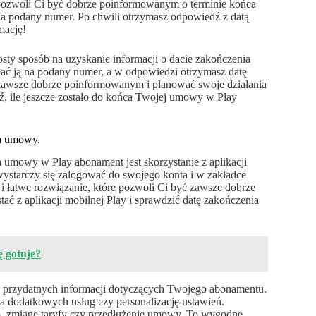
pozwoli Ci być dobrze poinformowanym o terminie końca
 podany numer. Po chwili otrzymasz odpowiedź z datą
mację!
y sposób na uzyskanie informacji o dacie zakończenia
ać ją na podany numer, a w odpowiedzi otrzymasz datę
zawsze dobrze poinformowanym i planować swoje działania
ź, ile jeszcze zostało do końca Twojej umowy w Play
ia umowy.
umowy w Play abonament jest skorzystanie z aplikacji
 wystarczy się zalogować do swojego konta i w zakładce
 łatwe rozwiązanie, które pozwoli Ci być zawsze dobrze
ć z aplikacji mobilnej Play i sprawdzić datę zakończenia
ę gotuje?
ch przydatnych informacji dotyczących Twojego abonamentu.
ia dodatkowych usług czy personalizację ustawień.
. zmianę taryfy czy przedłużenie umowy. To wygodne