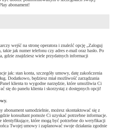
 Play abonament!
arczy wejść na stronę operatora i znaleźć opcję „Zaloguj
 takie jak numer telefonu czy adres e-mail oraz hasło. Po
, gdzie znajdziesz wiele przydatnych informacji
acje jak: stan konta, szczegóły umowy, datę zakończenia
ług. Dodatkowo, będziesz miał możliwość zarządzania
Panel klienta to wygodne narzędzie, które umożliwia Ci
się do panelu klienta i skorzystaj z dostępnych opcji!
owy.
ay abonament samodzielnie, możesz skontaktować się z
, gdzie konsultant pomoże Ci uzyskać potrzebne informacje.
identyfikujące, które mogą być potrzebne do weryfikacji
o końca Twojej umowy i zaplanować swoje działania zgodnie