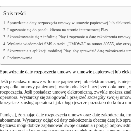
Spis treści
Sprawdzenie daty rozpoczęcia umowy w umowie papierowej lub elektroni
Logowanie się do panelu klienta na stronie internetowej Play.
Skontaktowanie się z infolinią Play i zapytanie o datę zakończenia umowy
Wysłanie wiadomości SMS o treści „UMOWA” na numer 80555, aby otrzy
Skorzystanie z aplikacji mobilnej Play, aby sprawdzić datę zakończenia u
Podsumowanie
Sprawdzenie daty rozpoczęcia umowy w umowie papierowej lub elektr
Jeśli posiadasz umowę w formie papierowej lub elektronicznej, istnie
przypadku umowy papierowej, warto odnaleźć i przejrzeć dokument, 
rozpoczęcia. Jeśli posiadasz umowę elektroniczną, zwykle możesz znal
operatora. Wystarczy się zalogować i przejrzeć szczegóły swojej umow
korzystasz z usług operatora i jak długo jeszcze pozostało do końca u
Pamiętaj, że znając datę rozpoczęcia umowy oraz datę zakończenia, m
abonament. Wystarczy odjąć od daty zakończenia obecną datę lub spra
będziesz mógł dobrze zaplanować swoje działania i podjąć odpowiedn
tego, czy posiadasz umowę papierową czy elektroniczną, zawsze war