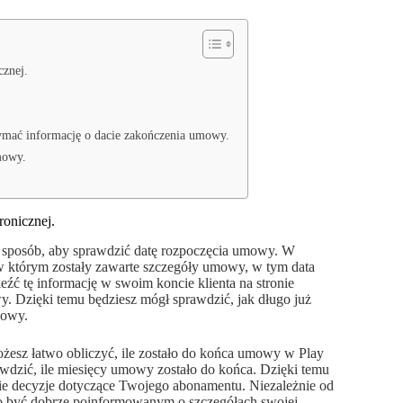
cznej.
.
mać informację o dacie zakończenia umowy.
mowy.
onicznej.
je sposób, aby sprawdzić datę rozpoczęcia umowy. W
w którym zostały zawarte szczegóły umowy, w tym data
eźć tę informację w swoim koncie klienta na stronie
y. Dzięki temu będziesz mógł sprawdzić, jak długo już
mowy.
ożesz łatwo obliczyć, ile zostało do końca umowy w Play
wdzić, ile miesięcy umowy zostało do końca. Dzięki temu
ie decyzje dotyczące Twojego abonamentu. Niezależnie od
to być dobrze poinformowanym o szczegółach swojej