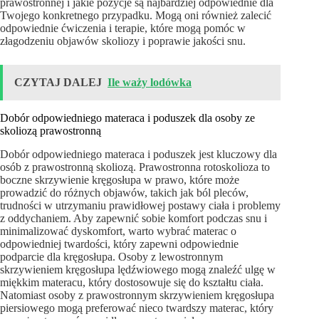
prawostronnej i jakie pozycje są najbardziej odpowiednie dla
Twojego konkretnego przypadku. Mogą oni również zalecić
odpowiednie ćwiczenia i terapie, które mogą pomóc w
złagodzeniu objawów skoliozy i poprawie jakości snu.
CZYTAJ DALEJ
Ile waży lodówka
Dobór odpowiedniego materaca i poduszek dla osoby ze
skoliozą prawostronną
Dobór odpowiedniego materaca i poduszek jest kluczowy dla
osób z prawostronną skoliozą. Prawostronna rotoskolioza to
boczne skrzywienie kręgosłupa w prawo, które może
prowadzić do różnych objawów, takich jak ból pleców,
trudności w utrzymaniu prawidłowej postawy ciała i problemy
z oddychaniem. Aby zapewnić sobie komfort podczas snu i
minimalizować dyskomfort, warto wybrać materac o
odpowiedniej twardości, który zapewni odpowiednie
podparcie dla kręgosłupa. Osoby z lewostronnym
skrzywieniem kręgosłupa lędźwiowego mogą znaleźć ulgę w
miękkim materacu, który dostosowuje się do kształtu ciała.
Natomiast osoby z prawostronnym skrzywieniem kręgosłupa
piersiowego mogą preferować nieco twardszy materac, który