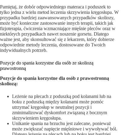
Pamiętaj, że dobór odpowiedniego materaca i poduszek to
tylko jedna z wielu metod leczenia skrzywienia kręgosłupa. W
przypadku bardziej zaawansowanych przypadków skoliozy,
może być konieczne zastosowanie innych terapii, takich jak
fizjoterapia, ćwiczenia wzmacniające mięśnie pleców oraz w
niektórych przypadkach nawet noszenie gorsetu. Dlatego
ważne jest, aby skonsultować się z lekarzem, który dobierze
odpowiednie metody leczenia, dostosowane do Twoich
indywidualnych potrzeb.
Pozycje do spania korzystne dla osób ze skoliozą
prawostronną
Pozycje do spania korzystne dla osób z prawostronną
skoliozą:
Leżenie na plecach z poduszką pod kolanami lub na
boku z poduszką między kolanami może pomóc
utrzymać kręgosłup w neutralnej pozycji i
zminimalizować dyskomfort związaną z bocznym
skrzywieniem kręgosłupa.
Unikanie spania na brzuchu jest zalecane, ponieważ
może zwiększać napięcie mięśniowe i wywoływać ból.
Dlatego leżenie na plecach lub na boku jest bardziej