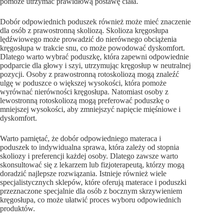
pomoże utrzymać prawidłową postawę ciała.
Dobór odpowiednich poduszek również może mieć znaczenie
dla osób z prawostronną skoliozą. Skolioza kręgosłupa
lędźwiowego może prowadzić do nierównego obciążenia
kręgosłupa w trakcie snu, co może powodować dyskomfort.
Dlatego warto wybrać poduszkę, która zapewni odpowiednie
podparcie dla głowy i szyi, utrzymując kręgosłup w neutralnej
pozycji. Osoby z prawostronną rotoskoliozą mogą znaleźć
ulgę w poduszce o większej wysokości, która pomoże
wyrównać nierówności kręgosłupa. Natomiast osoby z
lewostronną rotoskoliozą mogą preferować poduszkę o
mniejszej wysokości, aby zmniejszyć napięcie mięśniowe i
dyskomfort.
Warto pamiętać, że dobór odpowiedniego materaca i
poduszek to indywidualna sprawa, która zależy od stopnia
skoliozy i preferencji każdej osoby. Dlatego zawsze warto
skonsultować się z lekarzem lub fizjoterapeutą, którzy mogą
doradzić najlepsze rozwiązania. Istnieje również wiele
specjalistycznych sklepów, które oferują materace i poduszki
przeznaczone specjalnie dla osób z bocznym skrzywieniem
kręgosłupa, co może ułatwić proces wyboru odpowiednich
produktów.