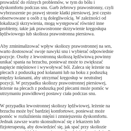
prowadzić do różnych problemów, w tym do bólu i
dyskomfortu podczas snu. Garb żebrowy prawostronny, czyli
wybrzuszenie po prawej stronie klatki piersiowej, jest często
obserwowane u osób z tą dolegliwością. W zależności od
lokalizacji skrzywienia, mogą występować również inne
problemy, takie jak prawostronne skrzywienie kręgosłupa
lędźwiowego lub skolioza prawostronna piersiowa.
Aby zminimalizować wpływ skoliozy prawostronnej na sen,
warto dostosować swoje nawyki snu i wybierać odpowiednie
pozycje. Osoby z lewostronną skoliozą lędźwiową powinny
unikać spania na brzuchu, ponieważ może to zwiększać
napięcie mięśniowe i wywoływać ból. Zaleca się leżenie na
plecach z poduszką pod kolanami lub na boku z poduszką
między kolanami, aby utrzymać kręgosłup w neutralnej
pozycji. W przypadku skoliozy prawostronnej piersiowej,
leżenie na plecach z poduszką pod plecami może pomóc w
utrzymaniu prawidłowej postawy ciała podczas snu.
W przypadku lewostronnej skoliozy lędźwiowej, leżenie na
brzuchu może być bardziej komfortowe, ponieważ może
pomóc w rozluźnieniu mięśni i zmniejszeniu dyskomfortu.
Jednak zawsze warto skonsultować się z lekarzem lub
fizjoterapeutą, aby dowiedzieć się, jak spać przy skoliozie