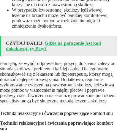
korzystne dla osób z prawostronną skoliozą.
W przypadku lewostronnej skoliozy lędźwiowej,
leżenie na brzuchu może być bardziej komfortowe,
ponieważ może pomóc w rozluźnieniu mięśni i
zmniejszeniu dyskomfortu.
CZYTAJ DALEJ
Gdzie na paragonie jest kod
doładowujący Play?
Pamiętaj, że wybór odpowiedniej pozycji do spania zależy od
stopnia skoliozy i preferencji każdej osoby. Dlatego warto
skonsultować się z lekarzem lub fizjoterapeutą, którzy mogą
doradzić najlepsze rozwiązania. Dodatkowo, regularne
wykonywanie ćwiczeń na prawostronną skoliozę lędźwiową
może pomóc w wzmocnieniu mięśni pleców i poprawie
postawy ciała. Ćwiczenia na skoliozę prowadzone pod okiem
specjalisty mogą być skuteczną metodą leczenia skoliozy.
Techniki relaksacyjne i ćwiczenia poprawiające komfort snu
Techniki relaksacyjne i ćwiczenia poprawiające komfort
snu