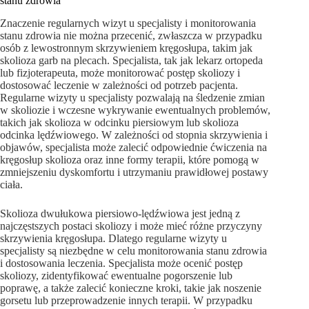
stanu zdrowia
Znaczenie regularnych wizyt u specjalisty i monitorowania
stanu zdrowia nie można przecenić, zwłaszcza w przypadku
osób z lewostronnym skrzywieniem kręgosłupa, takim jak
skolioza garb na plecach. Specjalista, tak jak lekarz ortopeda
lub fizjoterapeuta, może monitorować postęp skoliozy i
dostosować leczenie w zależności od potrzeb pacjenta.
Regularne wizyty u specjalisty pozwalają na śledzenie zmian
w skoliozie i wczesne wykrywanie ewentualnych problemów,
takich jak skolioza w odcinku piersiowym lub skolioza
odcinka lędźwiowego. W zależności od stopnia skrzywienia i
objawów, specjalista może zalecić odpowiednie ćwiczenia na
kręgosłup skolioza oraz inne formy terapii, które pomogą w
zmniejszeniu dyskomfortu i utrzymaniu prawidłowej postawy
ciała.
Skolioza dwułukowa piersiowo-lędźwiowa jest jedną z
najczęstszych postaci skoliozy i może mieć różne przyczyny
skrzywienia kręgosłupa. Dlatego regularne wizyty u
specjalisty są niezbędne w celu monitorowania stanu zdrowia
i dostosowania leczenia. Specjalista może ocenić postęp
skoliozy, zidentyfikować ewentualne pogorszenie lub
poprawę, a także zalecić konieczne kroki, takie jak noszenie
gorsetu lub przeprowadzenie innych terapii. W przypadku