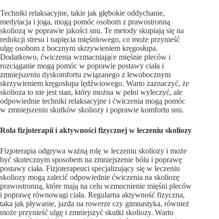
Techniki relaksacyjne, takie jak głębokie oddychanie,
medytacja i joga, mogą pomóc osobom z prawostronną
skoliozą w poprawie jakości snu. Te metody skupiają się na
redukcji stresu i napięcia mięśniowego, co może przynieść
ulgę osobom z bocznym skrzywieniem kręgosłupa.
Dodatkowo, ćwiczenia wzmacniające mięśnie pleców i
rozciąganie mogą pomóc w poprawie postawy ciała i
zmniejszeniu dyskomfortu związanego z lewobocznym
skrzywieniem kręgosłupa lędźwiowego. Warto zaznaczyć, że
skolioza to nie jest stan, który można w pełni wyleczyć, ale
odpowiednie techniki relaksacyjne i ćwiczenia mogą pomóc
w zmniejszeniu skutków skoliozy i poprawie komfortu snu.
Rola fizjoterapii i aktywności fizycznej w leczeniu skoliozy
Fizjoterapia odgrywa ważną rolę w leczeniu skoliozy i może
być skutecznym sposobem na zmniejszenie bólu i poprawę
postawy ciała. Fizjoterapeuci specjalizujący się w leczeniu
skoliozy mogą zalecić odpowiednie ćwiczenia na skoliozę
prawostronną, które mają na celu wzmocnienie mięśni pleców
i poprawę równowagi ciała. Regularna aktywność fizyczna,
taka jak pływanie, jazda na rowerze czy gimnastyka, również
może przynieść ulgę i zmniejszyć skutki skoliozy. Warto