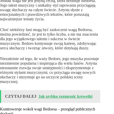
Jednak waga nie jest jedyną cechą, która definiuje Bedoesa.
Jego talent muzyczny i unikalny styl rapowania przyciągają
uwagę słuchaczy na całym świecie. Artysta słynie z
emocjonalnych i prawdziwych tekstów, które poruszają
najważniejsze tematy życia.
Choć niektórzy fani mogą być zaskoczeni wagą Bedoesa,
można powiedzieć, że jest to tylko liczba, a nie ma znaczenia
dla jego wyjątkowego talentu i sukcesu w świecie
muzycznym. Bedoes kontynuuje swoją karierę, zdobywając
serca słuchaczy i tworząc utwory, które dotykają duszy.
Niezależnie od tego, ile waży Bedoes, jego muzyka pozostaje
niezmiennie popularna i inspirująca dla wielu fanów. Artysta
nieustannie rozwija swoje umiejętności i eksperymentuje z
różnymi stylami muzycznymi, co przyciąga uwagę nowych
słuchaczy i utrzymuje go na szczycie polskiej sceny
muzycznej.
CZYTAJ DALEJ
Jak szybko rozmrozic krewetki
Kontrowersje wokół wagi Bedoesa – przegląd publicznych
dyskusji