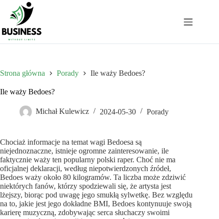
Przejdź
do
treści
Strona główna
Porady
Ile waży Bedoes?
Ile waży Bedoes?
Michał Kulewicz
2024-05-30
Porady
Chociaż informacje na temat wagi Bedoesa są
niejednoznaczne, istnieje ogromne zainteresowanie, ile
faktycznie waży ten popularny polski raper. Choć nie ma
oficjalnej deklaracji, według niepotwierdzonych źródeł,
Bedoes waży około 80 kilogramów. Ta liczba może zdziwić
niektórych fanów, którzy spodziewali się, że artysta jest
lżejszy, biorąc pod uwagę jego smukłą sylwetkę. Bez względu
na to, jakie jest jego dokładne BMI, Bedoes kontynuuje swoją
karierę muzyczną, zdobywając serca słuchaczy swoimi