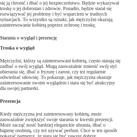
się ją chronić i dbać o jej bezpieczeństwo. Będzie wykazywał
troskę o jej dobrostan i zdrowie. Ponadto, będzie starał się
rozwiązywać jej problemy i być wsparciem w trudnych
sytuacjach. To wszystko są oznaki, jak mężczyźni okazują
zainteresowanie kobietą poprzez ochronę i troskę.
Starania o wygląd i prezencję
Troska o wygląd
Mężczyźni, którzy są zainteresowani kobietą, często starają się
zadbać o swój wygląd. Mogą zauważalnie zmienić swój styl
ubierania się, dbać o fryzurę i zarost, czy też regularnie
odwiedzać siłownię. To pokazuje, jak mężczyzna okazuje
zainteresowanie swoim wyglądem i stara się być atrakcyjny
dla swojej partnerki.
Prezencja
Kiedy mężczyzna jest zainteresowany kobietą, może
zauważalnie zwiększyć swoje starania w kwestii prezencji.
Może zacząć nosić bardziej eleganckie ubrania, dbać o
higienę osobistą, czy też używać perfum. Chce w ten sposób
pokazać partnerce, że stara się być zawsze dobrze