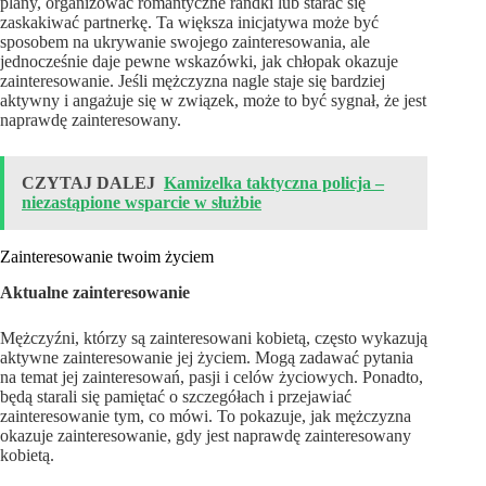
plany, organizować romantyczne randki lub starać się
zaskakiwać partnerkę. Ta większa inicjatywa może być
sposobem na ukrywanie swojego zainteresowania, ale
jednocześnie daje pewne wskazówki, jak chłopak okazuje
zainteresowanie. Jeśli mężczyzna nagle staje się bardziej
aktywny i angażuje się w związek, może to być sygnał, że jest
naprawdę zainteresowany.
CZYTAJ DALEJ
Kamizelka taktyczna policja –
niezastąpione wsparcie w służbie
Zainteresowanie twoim życiem
Aktualne zainteresowanie
Mężczyźni, którzy są zainteresowani kobietą, często wykazują
aktywne zainteresowanie jej życiem. Mogą zadawać pytania
na temat jej zainteresowań, pasji i celów życiowych. Ponadto,
będą starali się pamiętać o szczegółach i przejawiać
zainteresowanie tym, co mówi. To pokazuje, jak mężczyzna
okazuje zainteresowanie, gdy jest naprawdę zainteresowany
kobietą.