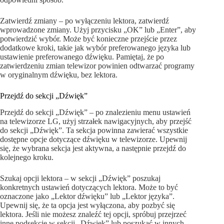
Zatwierdź zmiany – po wyłączeniu lektora, zatwierdź
wprowadzone zmiany. Użyj przycisku „OK” lub „Enter”, aby
potwierdzić wybór. Może być konieczne przejście przez
dodatkowe kroki, takie jak wybór preferowanego języka lub
ustawienie preferowanego dźwięku. Pamiętaj, że po
zatwierdzeniu zmian telewizor powinien odtwarzać programy
w oryginalnym dźwięku, bez lektora.
Przejdź do sekcji „Dźwięk”
Przejdź do sekcji „Dźwięk” – po znalezieniu menu ustawień
na telewizorze LG, użyj strzałek nawigacyjnych, aby przejść
do sekcji „Dźwięk”. Ta sekcja powinna zawierać wszystkie
dostępne opcje dotyczące dźwięku w telewizorze. Upewnij
się, że wybrana sekcja jest aktywna, a następnie przejdź do
kolejnego kroku.
Szukaj opcji lektora – w sekcji „Dźwięk” poszukaj
konkretnych ustawień dotyczących lektora. Może to być
oznaczone jako „Lektor dźwięku” lub „Lektor języka”.
Upewnij się, że ta opcja jest wyłączona, aby pozbyć się
lektora. Jeśli nie możesz znaleźć tej opcji, spróbuj przejrzeć
inne podsekcje w sekcji „Dźwięk” lub poszukać w innych