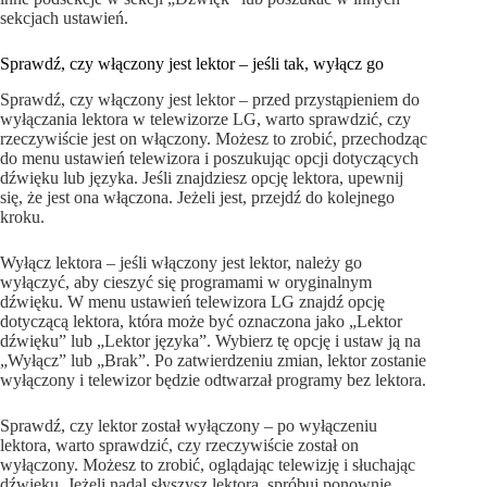
sekcjach ustawień.
Sprawdź, czy włączony jest lektor – jeśli tak, wyłącz go
Sprawdź, czy włączony jest lektor – przed przystąpieniem do
wyłączania lektora w telewizorze LG, warto sprawdzić, czy
rzeczywiście jest on włączony. Możesz to zrobić, przechodząc
do menu ustawień telewizora i poszukując opcji dotyczących
dźwięku lub języka. Jeśli znajdziesz opcję lektora, upewnij
się, że jest ona włączona. Jeżeli jest, przejdź do kolejnego
kroku.
Wyłącz lektora – jeśli włączony jest lektor, należy go
wyłączyć, aby cieszyć się programami w oryginalnym
dźwięku. W menu ustawień telewizora LG znajdź opcję
dotyczącą lektora, która może być oznaczona jako „Lektor
dźwięku” lub „Lektor języka”. Wybierz tę opcję i ustaw ją na
„Wyłącz” lub „Brak”. Po zatwierdzeniu zmian, lektor zostanie
wyłączony i telewizor będzie odtwarzał programy bez lektora.
Sprawdź, czy lektor został wyłączony – po wyłączeniu
lektora, warto sprawdzić, czy rzeczywiście został on
wyłączony. Możesz to zrobić, oglądając telewizję i słuchając
dźwięku. Jeżeli nadal słyszysz lektora, spróbuj ponownie