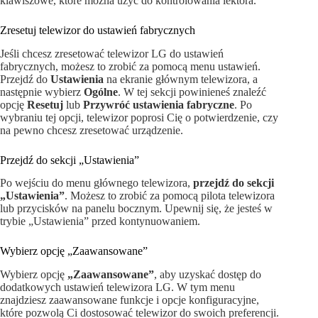
klawiszowe, które można użyć do kontrolowania lektora.
Zresetuj telewizor do ustawień fabrycznych
Jeśli chcesz zresetować telewizor LG do ustawień
fabrycznych, możesz to zrobić za pomocą menu ustawień.
Przejdź do
Ustawienia
na ekranie głównym telewizora, a
następnie wybierz
Ogólne
. W tej sekcji powinieneś znaleźć
opcję
Resetuj
lub
Przywróć ustawienia fabryczne
. Po
wybraniu tej opcji, telewizor poprosi Cię o potwierdzenie, czy
na pewno chcesz zresetować urządzenie.
Przejdź do sekcji „Ustawienia”
Po wejściu do menu głównego telewizora,
przejdź do sekcji
„Ustawienia”
. Możesz to zrobić za pomocą pilota telewizora
lub przycisków na panelu bocznym. Upewnij się, że jesteś w
trybie „Ustawienia” przed kontynuowaniem.
Wybierz opcję „Zaawansowane”
Wybierz opcję
„Zaawansowane”
, aby uzyskać dostęp do
dodatkowych ustawień telewizora LG. W tym menu
znajdziesz zaawansowane funkcje i opcje konfiguracyjne,
które pozwolą Ci dostosować telewizor do swoich preferencji.