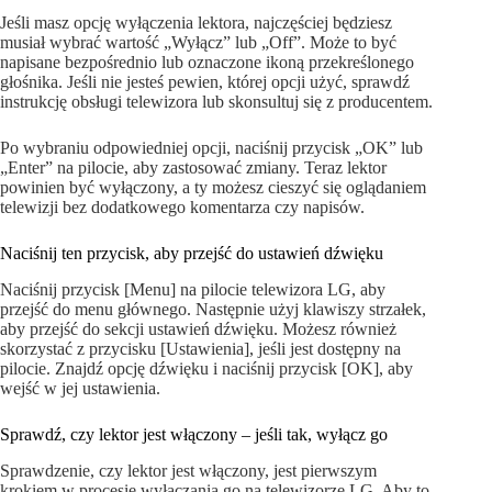
Jeśli masz opcję wyłączenia lektora, najczęściej będziesz
musiał wybrać wartość „Wyłącz” lub „Off”. Może to być
napisane bezpośrednio lub oznaczone ikoną przekreślonego
głośnika. Jeśli nie jesteś pewien, której opcji użyć, sprawdź
instrukcję obsługi telewizora lub skonsultuj się z producentem.
Po wybraniu odpowiedniej opcji, naciśnij przycisk „OK” lub
„Enter” na pilocie, aby zastosować zmiany. Teraz lektor
powinien być wyłączony, a ty możesz cieszyć się oglądaniem
telewizji bez dodatkowego komentarza czy napisów.
Naciśnij ten przycisk, aby przejść do ustawień dźwięku
Naciśnij przycisk [Menu] na pilocie telewizora LG, aby
przejść do menu głównego. Następnie użyj klawiszy strzałek,
aby przejść do sekcji ustawień dźwięku. Możesz również
skorzystać z przycisku [Ustawienia], jeśli jest dostępny na
pilocie. Znajdź opcję dźwięku i naciśnij przycisk [OK], aby
wejść w jej ustawienia.
Sprawdź, czy lektor jest włączony – jeśli tak, wyłącz go
Sprawdzenie, czy lektor jest włączony, jest pierwszym
krokiem w procesie wyłączania go na telewizorze LG. Aby to