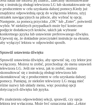
Jeśli nadal nie możesz jej znaleźć, zalecamy skonsultowanie
się z instrukcją obsługi telewizora LG lub skontaktowanie się
z producentem w celu uzyskania dalszej pomocy.Kiedy już
znajdziesz odpowiednią opcję do wyłączenia lektora, użyj
strzałek nawigacyjnych na pilocie, aby wybrać tę opcję.
Następnie, za pomocą przycisku „OK” lub „Enter”, potwierdź
wybór. W niektórych przypadkach może być konieczne
podjęcie dodatkowych kroków, takich jak wybranie
konkretnego języka lub ustawienie preferowanego dźwięku.
Upewnij się, że dokładnie przeczytałeś instrukcje na ekranie,
aby wyłączyć lektora w odpowiedni sposób.
Sprawdź ustawienia dźwięku
Sprawdź ustawienia dźwięku, aby upewnić się, czy lektor jest
wyłączony. Możesz to zrobić, przechodząc do menu ustawień
telewizora LG. Jeśli nie wiesz, jak to zrobić, możesz
skonsultować się z instrukcją obsługi telewizora lub
skontaktować się z producentem w celu uzyskania dalszej
pomocy. Pamiętaj, że niektóre telewizory LG mogą mieć
różne nazwy lub układy menu, więc poszukaj opcji
dotyczących dźwięku lub języka.
Po znalezieniu odpowiedniej sekcji, sprawdź, czy opcja
lektora jest wyłączona. Może być oznaczona jako „Lektor