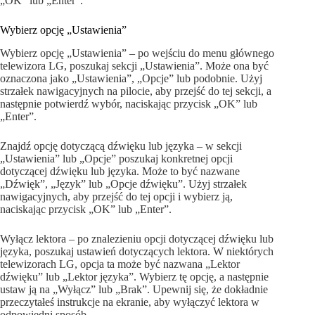
„OK” lub „Enter”.
Wybierz opcję „Ustawienia”
Wybierz opcję „Ustawienia” – po wejściu do menu głównego
telewizora LG, poszukaj sekcji „Ustawienia”. Może ona być
oznaczona jako „Ustawienia”, „Opcje” lub podobnie. Użyj
strzałek nawigacyjnych na pilocie, aby przejść do tej sekcji, a
następnie potwierdź wybór, naciskając przycisk „OK” lub
„Enter”.
Znajdź opcję dotyczącą dźwięku lub języka – w sekcji
„Ustawienia” lub „Opcje” poszukaj konkretnej opcji
dotyczącej dźwięku lub języka. Może to być nazwane
„Dźwięk”, „Język” lub „Opcje dźwięku”. Użyj strzałek
nawigacyjnych, aby przejść do tej opcji i wybierz ją,
naciskając przycisk „OK” lub „Enter”.
Wyłącz lektora – po znalezieniu opcji dotyczącej dźwięku lub
języka, poszukaj ustawień dotyczących lektora. W niektórych
telewizorach LG, opcja ta może być nazwana „Lektor
dźwięku” lub „Lektor języka”. Wybierz tę opcję, a następnie
ustaw ją na „Wyłącz” lub „Brak”. Upewnij się, że dokładnie
przeczytałeś instrukcje na ekranie, aby wyłączyć lektora w
odpowiedni sposób.