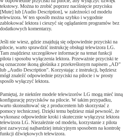
w odpowiednie przyciski na pilocie, aby wyłączyć dźwięk
tekstowy. Można to zrobić poprzez naciśnięcie przycisku
[Mute] lub [Audio Description], w zależności od modelu
telewizora. W ten sposób można szybko i wygodnie
zablokować lektora i cieszyć się oglądaniem programów bez
dodatkowych komentarzy.
Jeśli nie wiesz, gdzie znajdują się odpowiednie przyciski na
pilocie, warto sprawdzić instrukcję obsługi telewizora LG.
Tam znajdziesz szczegółowe informacje na temat funkcji
pilota i sposobu wyłączenia lektora. Przeważnie przyciski te
są oznaczone ikoną głośnika z przekreślonym napisem „AD”
lub „Audio Description”. Korzystając z instrukcji, będziesz
mógł znaleźć odpowiednie przyciski na pilocie i w prosty
sposób wyłączyć lektora.
Pamiętaj, że niektóre modele telewizorów LG mogą mieć inną
konfigurację przycisków na pilocie. W takim przypadku,
warto skonsultować się z producentem lub skorzystać z
pomocy technicznej. Dzięki temu będziesz miał pewność, że
wykonasz odpowiednie kroki i skutecznie wyłączysz lektora
telewizora LG. Niezależnie od modelu, korzystanie z pilota
jest zazwyczaj najbardziej intuicyjnym sposobem na kontrolę
funkcji dźwiękowych telewizora.