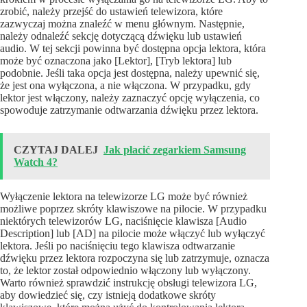
zrobić, należy przejść do ustawień telewizora, które
zazwyczaj można znaleźć w menu głównym. Następnie,
należy odnaleźć sekcję dotyczącą dźwięku lub ustawień
audio. W tej sekcji powinna być dostępna opcja lektora, która
może być oznaczona jako [Lektor], [Tryb lektora] lub
podobnie. Jeśli taka opcja jest dostępna, należy upewnić się,
że jest ona wyłączona, a nie włączona. W przypadku, gdy
lektor jest włączony, należy zaznaczyć opcję wyłączenia, co
spowoduje zatrzymanie odtwarzania dźwięku przez lektora.
CZYTAJ DALEJ
Jak płacić zegarkiem Samsung
Watch 4?
Wyłączenie lektora na telewizorze LG może być również
możliwe poprzez skróty klawiszowe na pilocie. W przypadku
niektórych telewizorów LG, naciśnięcie klawisza [Audio
Description] lub [AD] na pilocie może włączyć lub wyłączyć
lektora. Jeśli po naciśnięciu tego klawisza odtwarzanie
dźwięku przez lektora rozpoczyna się lub zatrzymuje, oznacza
to, że lektor został odpowiednio włączony lub wyłączony.
Warto również sprawdzić instrukcję obsługi telewizora LG,
aby dowiedzieć się, czy istnieją dodatkowe skróty