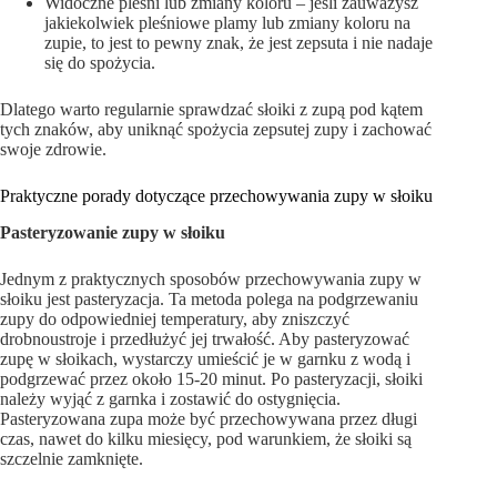
Widoczne pleśni lub zmiany koloru – jeśli zauważysz
jakiekolwiek pleśniowe plamy lub zmiany koloru na
zupie, to jest to pewny znak, że jest zepsuta i nie nadaje
się do spożycia.
Dlatego warto regularnie sprawdzać słoiki z zupą pod kątem
tych znaków, aby uniknąć spożycia zepsutej zupy i zachować
swoje zdrowie.
Praktyczne porady dotyczące przechowywania zupy w słoiku
Pasteryzowanie zupy w słoiku
Jednym z praktycznych sposobów przechowywania zupy w
słoiku jest pasteryzacja. Ta metoda polega na podgrzewaniu
zupy do odpowiedniej temperatury, aby zniszczyć
drobnoustroje i przedłużyć jej trwałość. Aby pasteryzować
zupę w słoikach, wystarczy umieścić je w garnku z wodą i
podgrzewać przez około 15-20 minut. Po pasteryzacji, słoiki
należy wyjąć z garnka i zostawić do ostygnięcia.
Pasteryzowana zupa może być przechowywana przez długi
czas, nawet do kilku miesięcy, pod warunkiem, że słoiki są
szczelnie zamknięte.