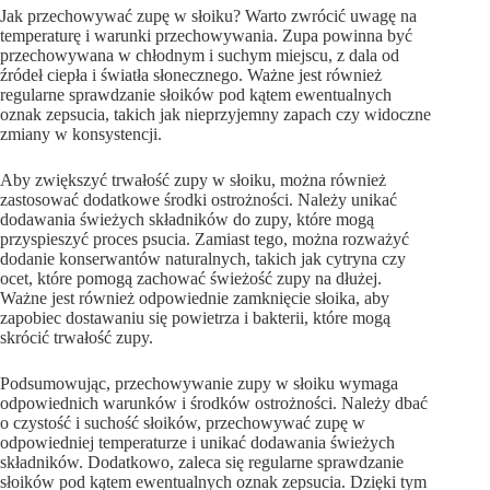
Jak przechowywać zupę w słoiku? Warto zwrócić uwagę na
temperaturę i warunki przechowywania. Zupa powinna być
przechowywana w chłodnym i suchym miejscu, z dala od
źródeł ciepła i światła słonecznego. Ważne jest również
regularne sprawdzanie słoików pod kątem ewentualnych
oznak zepsucia, takich jak nieprzyjemny zapach czy widoczne
zmiany w konsystencji.
Aby zwiększyć trwałość zupy w słoiku, można również
zastosować dodatkowe środki ostrożności. Należy unikać
dodawania świeżych składników do zupy, które mogą
przyspieszyć proces psucia. Zamiast tego, można rozważyć
dodanie konserwantów naturalnych, takich jak cytryna czy
ocet, które pomogą zachować świeżość zupy na dłużej.
Ważne jest również odpowiednie zamknięcie słoika, aby
zapobiec dostawaniu się powietrza i bakterii, które mogą
skrócić trwałość zupy.
Podsumowując, przechowywanie zupy w słoiku wymaga
odpowiednich warunków i środków ostrożności. Należy dbać
o czystość i suchość słoików, przechowywać zupę w
odpowiedniej temperaturze i unikać dodawania świeżych
składników. Dodatkowo, zaleca się regularne sprawdzanie
słoików pod kątem ewentualnych oznak zepsucia. Dzięki tym