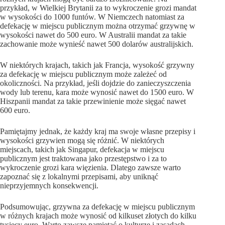
przykład, w Wielkiej Brytanii za to wykroczenie grozi mandat
w wysokości do 1000 funtów. W Niemczech natomiast za
defekację w miejscu publicznym można otrzymać grzywnę w
wysokości nawet do 500 euro. W Australii mandat za takie
zachowanie może wynieść nawet 500 dolarów australijskich.
W niektórych krajach, takich jak Francja, wysokość grzywny
za defekację w miejscu publicznym może zależeć od
okoliczności. Na przykład, jeśli dojdzie do zanieczyszczenia
wody lub terenu, kara może wynosić nawet do 1500 euro. W
Hiszpanii mandat za takie przewinienie może sięgać nawet
600 euro.
Pamiętajmy jednak, że każdy kraj ma swoje własne przepisy i
wysokości grzywien mogą się różnić. W niektórych
miejscach, takich jak Singapur, defekacja w miejscu
publicznym jest traktowana jako przestępstwo i za to
wykroczenie grozi kara więzienia. Dlatego zawsze warto
zapoznać się z lokalnymi przepisami, aby uniknąć
nieprzyjemnych konsekwencji.
Podsumowując, grzywna za defekację w miejscu publicznym
w różnych krajach może wynosić od kilkuset złotych do kilku
tysięcy euro. Warto zawsze pamiętać o kulturze i zasadach