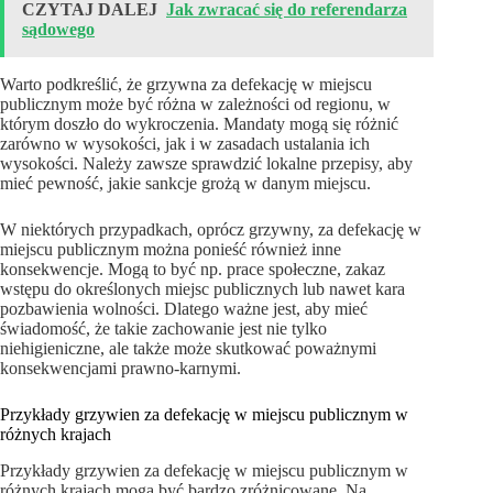
CZYTAJ DALEJ
Jak zwracać się do referendarza
sądowego
Warto podkreślić, że grzywna za defekację w miejscu
publicznym może być różna w zależności od regionu, w
którym doszło do wykroczenia. Mandaty mogą się różnić
zarówno w wysokości, jak i w zasadach ustalania ich
wysokości. Należy zawsze sprawdzić lokalne przepisy, aby
mieć pewność, jakie sankcje grożą w danym miejscu.
W niektórych przypadkach, oprócz grzywny, za defekację w
miejscu publicznym można ponieść również inne
konsekwencje. Mogą to być np. prace społeczne, zakaz
wstępu do określonych miejsc publicznych lub nawet kara
pozbawienia wolności. Dlatego ważne jest, aby mieć
świadomość, że takie zachowanie jest nie tylko
niehigieniczne, ale także może skutkować poważnymi
konsekwencjami prawno-karnymi.
Przykłady grzywien za defekację w miejscu publicznym w
różnych krajach
Przykłady grzywien za defekację w miejscu publicznym w
różnych krajach mogą być bardzo zróżnicowane. Na