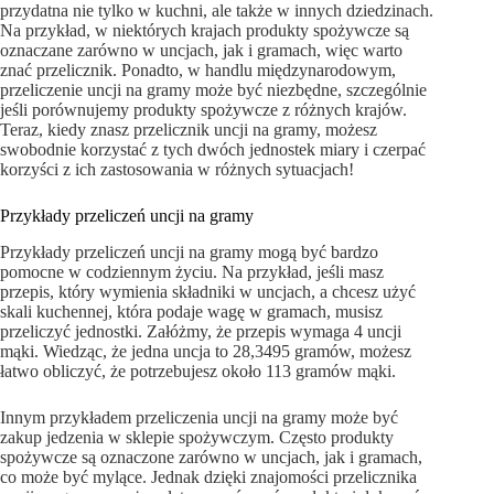
przydatna nie tylko w kuchni, ale także w innych dziedzinach.
Na przykład, w niektórych krajach produkty spożywcze są
oznaczane zarówno w uncjach, jak i gramach, więc warto
znać przelicznik. Ponadto, w handlu międzynarodowym,
przeliczenie uncji na gramy może być niezbędne, szczególnie
jeśli porównujemy produkty spożywcze z różnych krajów.
Teraz, kiedy znasz przelicznik uncji na gramy, możesz
swobodnie korzystać z tych dwóch jednostek miary i czerpać
korzyści z ich zastosowania w różnych sytuacjach!
Przykłady przeliczeń uncji na gramy
Przykłady przeliczeń uncji na gramy mogą być bardzo
pomocne w codziennym życiu. Na przykład, jeśli masz
przepis, który wymienia składniki w uncjach, a chcesz użyć
skali kuchennej, która podaje wagę w gramach, musisz
przeliczyć jednostki. Załóżmy, że przepis wymaga 4 uncji
mąki. Wiedząc, że jedna uncja to 28,3495 gramów, możesz
łatwo obliczyć, że potrzebujesz około 113 gramów mąki.
Innym przykładem przeliczenia uncji na gramy może być
zakup jedzenia w sklepie spożywczym. Często produkty
spożywcze są oznaczone zarówno w uncjach, jak i gramach,
co może być mylące. Jednak dzięki znajomości przelicznika