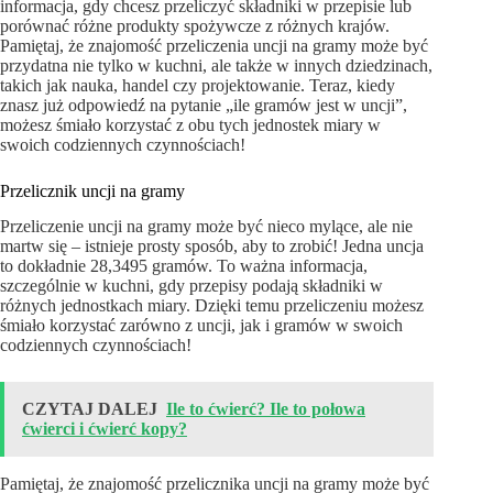
informacja, gdy chcesz przeliczyć składniki w przepisie lub
porównać różne produkty spożywcze z różnych krajów.
Pamiętaj, że znajomość przeliczenia uncji na gramy może być
przydatna nie tylko w kuchni, ale także w innych dziedzinach,
takich jak nauka, handel czy projektowanie. Teraz, kiedy
znasz już odpowiedź na pytanie „ile gramów jest w uncji”,
możesz śmiało korzystać z obu tych jednostek miary w
swoich codziennych czynnościach!
Przelicznik uncji na gramy
Przeliczenie uncji na gramy może być nieco mylące, ale nie
martw się – istnieje prosty sposób, aby to zrobić! Jedna uncja
to dokładnie 28,3495 gramów. To ważna informacja,
szczególnie w kuchni, gdy przepisy podają składniki w
różnych jednostkach miary. Dzięki temu przeliczeniu możesz
śmiało korzystać zarówno z uncji, jak i gramów w swoich
codziennych czynnościach!
CZYTAJ DALEJ
Ile to ćwierć? Ile to połowa
ćwierci i ćwierć kopy?
Pamiętaj, że znajomość przelicznika uncji na gramy może być