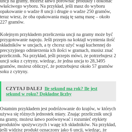
uncji na gramy, możesz łatwo porównać produkty i dokonać
właściwego wyboru. Na przykład, jeśli masz do wyboru
opakowanie o wadze 8 uncji i drugie o wadze 250 gramów,
teraz wiesz, że oba opakowania mają tę samą masę – około
227 gramów.
Kolejnym przykładem przeliczenia uncji na gramy może być
przygotowanie napoju. Jeśli przepis na koktajl wymienia ilość
składników w uncjach, a ty chcesz użyć wagi kuchennej do
precyzyjnego odmierzenia ich ilości w gramach, musisz znać
przelicznik. Na przykład, jeśli przepis mówi, że potrzebujesz 2
uncji soku z cytryny, wiedząc, że jedna uncja to 28,3495
gramów, możesz obliczyć, że potrzebujesz około 57 gramów
soku z cytryny.
CZYTAJ DALEJ
Ile sekund ma rok? Ile jest
sekund w roku? Dokładne liczby
Ostatnim przykładem jest podróżowanie do krajów, w których
używa się różnych jednostek miary. Znając przelicznik uncji
na gramy, możesz łatwo porównywać i rozumieć etykiety
produktów spożywczych i wagę ich składników. Na przykład,
jeśli widzisz produkt oznaczony jako 6 uncji, wiedząc, że