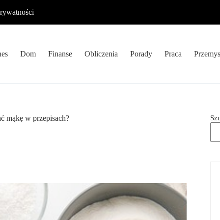
prywatności
nes
Dom
Finanse
Obliczenia
Porady
Praca
Przemys
Sz
ać mąkę w przepisach?