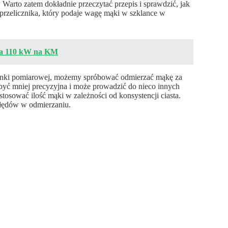
. Warto zatem dokładnie przeczytać przepis i sprawdzić, jak
przelicznika, który podaje wagę mąki w szklance w
na 110 kW na KM
zklanki pomiarowej, możemy spróbować odmierzać mąkę za
być mniej precyzyjna i może prowadzić do nieco innych
ostosować ilość mąki w zależności od konsystencji ciasta.
błędów w odmierzaniu.