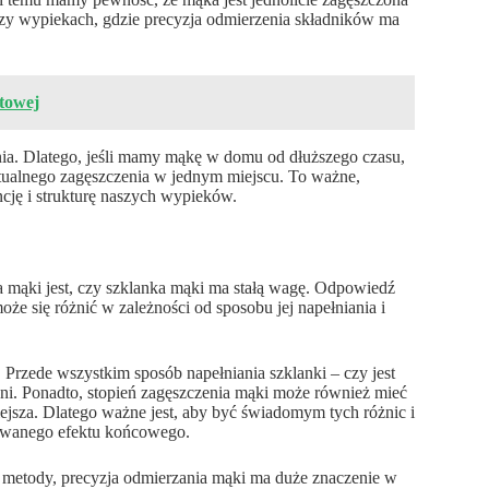
rzy wypiekach, gdzie precyzja odmierzenia składników ma
otowej
ia. Dlatego, jeśli mamy mąkę w domu od dłuższego czasu,
tualnego zagęszczenia w jednym miejscu. To ważne,
ję i strukturę naszych wypieków.
a mąki jest, czy szklanka mąki ma stałą wagę. Odpowiedź
że się różnić w zależności od sposobu jej napełniania i
Przede wszystkim sposób napełniania szklanki – czy jest
eni. Ponadto, stopień zagęszczenia mąki może również mieć
niejsza. Dlatego ważne jest, aby być świadomym tych różnic i
ekiwanego efektu końcowego.
j metody, precyzja odmierzania mąki ma duże znaczenie w