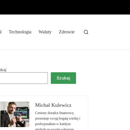
ł
Technologia
Waluty
Zdrowie
ukaj
Szukaj
Michał Kulewicz
Ceniony doradca finansowy,
prezentuje swoją bogatą wiedzę i
profesjonalizm w każdym
artykule na swoim własnym