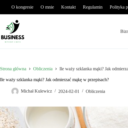
Przejdź
O kongresie
O mnie
Kontakt
Regulamin
Polityka 
do
treści
Biz
Strona główna
Obliczenia
Ile waży szklanka mąki? Jak odmierz
Ile waży szklanka mąki? Jak odmierzać mąkę w przepisach?
Michał Kulewicz
2024-02-01
Obliczenia