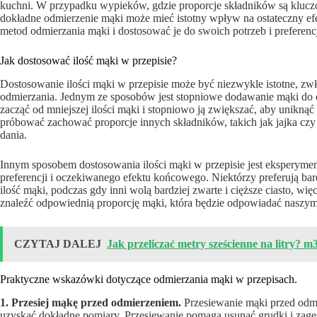
kuchni. W przypadku wypieków, gdzie proporcje składników są kluczow
dokładne odmierzenie mąki może mieć istotny wpływ na ostateczny efe
metod odmierzania mąki i dostosować je do swoich potrzeb i preferencj
Jak dostosować ilość mąki w przepisie?
Dostosowanie ilości mąki w przepisie może być niezwykle istotne, z
odmierzania. Jednym ze sposobów jest stopniowe dodawanie mąki do 
zacząć od mniejszej ilości mąki i stopniowo ją zwiększać, aby uniknąć 
próbować zachować proporcje innych składników, takich jak jajka czy
dania.
Innym sposobem dostosowania ilości mąki w przepisie jest eksperyme
preferencji i oczekiwanego efektu końcowego. Niektórzy preferują bar
ilość mąki, podczas gdy inni wolą bardziej zwarte i cięższe ciasto, w
znaleźć odpowiednią proporcję mąki, która będzie odpowiadać naszy
CZYTAJ DALEJ
Jak przeliczać metry sześcienne na litry? m3 
Praktyczne wskazówki dotyczące odmierzania mąki w przepisach.
1. Przesiej mąkę przed odmierzeniem.
Przesiewanie mąki przed odmie
uzyskać dokładne pomiary. Przesiewanie pomaga usunąć grudki i zagęsz