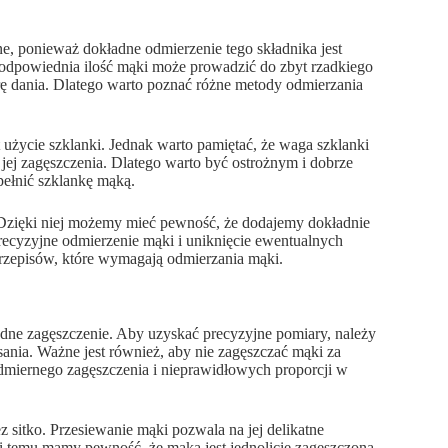
e, ponieważ dokładne odmierzenie tego składnika jest
odpowiednia ilość mąki może prowadzić do zbyt rzadkiego
urę dania. Dlatego warto poznać różne metody odmierzania
 użycie szklanki. Jednak warto pamiętać, że waga szklanki
a jej zagęszczenia. Dlatego warto być ostrożnym i dobrze
pełnić szklankę mąką.
 Dzięki niej możemy mieć pewność, że dodajemy dokładnie
precyzyjne odmierzenie mąki i uniknięcie ewentualnych
przepisów, które wymagają odmierzania mąki.
ładne zagęszczenie. Aby uzyskać precyzyjne pomiary, należy
ąsania. Ważne jest również, aby nie zagęszczać mąki za
dmiernego zagęszczenia i nieprawidłowych proporcji w
 sitko. Przesiewanie mąki pozwala na jej delikatne
ęki temu mamy pewność, że mąka jest jednolicie zagęszczona