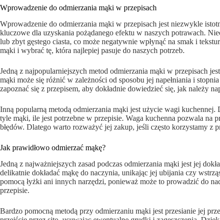
Wprowadzenie do odmierzania mąki w przepisach
Wprowadzenie do odmierzania mąki w przepisach jest niezwykle istotn
kluczowe dla uzyskania pożądanego efektu w naszych potrawach. Nie
lub zbyt gęstego ciasta, co może negatywnie wpłynąć na smak i tekst
mąki i wybrać tę, która najlepiej pasuje do naszych potrzeb.
Jedną z najpopularniejszych metod odmierzania mąki w przepisach jest
mąki może się różnić w zależności od sposobu jej napełniania i stopni
zapoznać się z przepisem, aby dokładnie dowiedzieć się, jak należy na
Inną popularną metodą odmierzania mąki jest użycie wagi kuchennej.
tyle mąki, ile jest potrzebne w przepisie. Waga kuchenna pozwala na 
błędów. Dlatego warto rozważyć jej zakup, jeśli często korzystamy z 
Jak prawidłowo odmierzać mąkę?
Jedną z najważniejszych zasad podczas odmierzania mąki jest jej dok
delikatnie dokładać mąkę do naczynia, unikając jej ubijania czy wstrz
pomocą łyżki ani innych narzędzi, ponieważ może to prowadzić do na
przepisie.
Bardzo pomocną metodą przy odmierzaniu mąki jest przesianie jej przez
przejście przez sito, usuwając ewentualne grudki i zagęszczenia. Dzi