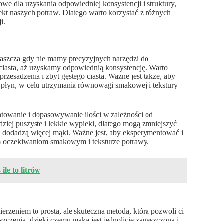
e dla uzyskania odpowiedniej konsystencji i struktury,
kt naszych potraw. Dlatego warto korzystać z różnych
i.
właszcza gdy nie mamy precyzyjnych narzędzi do
ciasta, aż uzyskamy odpowiednią konsystencję. Warto
przesadzenia i zbyt gęstego ciasta. Ważne jest także, aby
 płyn, w celu utrzymania równowagi smakowej i tekstury
ntowanie i dopasowywanie ilości w zależności od
dziej puszyste i lekkie wypieki, dlatego mogą zmniejszyć
ięc dodadzą więcej mąki. Ważne jest, aby eksperymentować i
m oczekiwaniom smakowym i teksturze potrawy.
ile to litrów
rzeniem to prosta, ale skuteczna metoda, która pozwoli ci
czenia, dzięki czemu mąka jest jednolicie zagęszczona i