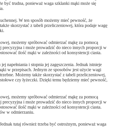
e być trudna, ponieważ waga szklanki mąki może się
ia.
 kuchennej. W ten sposób możemy mieć pewność, że
także skorzystać z tabeli przeliczeniowej, która podaje wagę
ki.
zeniowej, możemy spróbować odmierzać mąkę za pomocą
ej precyzyjna i może prowadzić do nieco innych proporcji w
ostosować ilość mąki w zależności od konsystencji ciasta.
j napełniania i stopnia jej zagęszczenia. Jednak istnieje
mąki w przepisach. Jednym ze sposobów jest użycie wagi
trzebne. Możemy także skorzystać z tabeli przeliczeniowej,
i stołowe czy łyżeczki. Dzięki temu będziemy mieć pewność,
zeniowej, możemy spróbować odmierzać mąkę za pomocą
ej precyzyjna i może prowadzić do nieco innych proporcji w
ostosować ilość mąki w zależności od konsystencji ciasta.
ędów w odmierzaniu.
Jednak tutaj również trzeba być ostrożnym, ponieważ waga