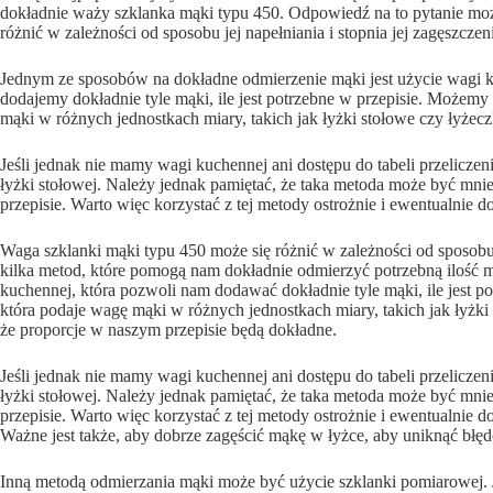
dokładnie waży szklanka mąki typu 450. Odpowiedź na to pytanie moż
różnić w zależności od sposobu jej napełniania i stopnia jej zagęszczen
Jednym ze sposobów na dokładne odmierzenie mąki jest użycie wagi
dodajemy dokładnie tyle mąki, ile jest potrzebne w przepisie. Możemy 
mąki w różnych jednostkach miary, takich jak łyżki stołowe czy łyżecz
Jeśli jednak nie mamy wagi kuchennej ani dostępu do tabeli przelic
łyżki stołowej. Należy jednak pamiętać, że taka metoda może być mni
przepisie. Warto więc korzystać z tej metody ostrożnie i ewentualnie d
Waga szklanki mąki typu 450 może się różnić w zależności od sposobu je
kilka metod, które pomogą nam dokładnie odmierzyć potrzebną ilość 
kuchennej, która pozwoli nam dodawać dokładnie tyle mąki, ile jest po
która podaje wagę mąki w różnych jednostkach miary, takich jak łyżk
że proporcje w naszym przepisie będą dokładne.
Jeśli jednak nie mamy wagi kuchennej ani dostępu do tabeli przelic
łyżki stołowej. Należy jednak pamiętać, że taka metoda może być mni
przepisie. Warto więc korzystać z tej metody ostrożnie i ewentualnie d
Ważne jest także, aby dobrze zagęścić mąkę w łyżce, aby uniknąć bł
Inną metodą odmierzania mąki może być użycie szklanki pomiarowej. 