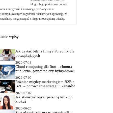
blogu. Jego praktyczne porady
oraz umiejętność klarownego przekazywania
skomplikowanych zagadnień finansowych sprawiają, że
czytelnicy mogą czerpać z niego niezastąpioną wiedzę.
tatnie wpisy
Jak czytać bilans firmy? Poradnik dla
początkujących
2026-07-18
Cloud computing dla firm – chmura
publiczna, prywatna czy hybrydowa?
2026-07-09
Różnice między marketingiem B2B a
B2C – porównanie strategii i kanałów
2026-07-02
Jak stworzyć buyer personę krok po
kroku?
2026-06-25
Zarządzanie zmianą w organizacji –