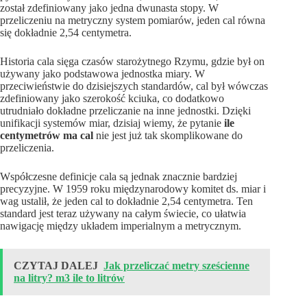
został zdefiniowany jako jedna dwunasta stopy. W
przeliczeniu na metryczny system pomiarów, jeden cal równa
się dokładnie 2,54 centymetra.
Historia cala sięga czasów starożytnego Rzymu, gdzie był on
używany jako podstawowa jednostka miary. W
przeciwieństwie do dzisiejszych standardów, cal był wówczas
zdefiniowany jako szerokość kciuka, co dodatkowo
utrudniało dokładne przeliczanie na inne jednostki. Dzięki
unifikacji systemów miar, dzisiaj wiemy, że pytanie
ile
centymetrów ma cal
nie jest już tak skomplikowane do
przeliczenia.
Współczesne definicje cala są jednak znacznie bardziej
precyzyjne. W 1959 roku międzynarodowy komitet ds. miar i
wag ustalił, że jeden cal to dokładnie 2,54 centymetra. Ten
standard jest teraz używany na całym świecie, co ułatwia
nawigację między układem imperialnym a metrycznym.
CZYTAJ DALEJ
Jak przeliczać metry sześcienne
na litry? m3 ile to litrów