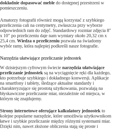
dokładnie dopasować meble
do dostępnej przestrzeni w
pomieszczeniu.
Amatorzy fotografii również mogą korzystać z szybkiego
przeliczenia cali na centymetry, zwłaszcza przy wyborze
odpowiednich ram do zdjęć. Standardowy rozmiar zdjęcia 8″
x 10″ po przeliczeniu daje nam wymiary około 20,32 cm x
25,4 cm.
Wiedza o przeliczeniu
pozwala na świadomy
wybór ramy, która najlepiej podkreśli nasze fotografie.
Narzędzia ułatwiające przeliczanie jednostek
W dzisiejszym cyfrowym świecie
narzędzia ułatwiające
przeliczanie jednostek
są na wyciągnięcie ręki dla każdego,
kto potrzebuje szybkiego i dokładnego konwersji. Aplikacje
na smartfony i tablety, śledzące aktualne standardy i
charakteryzujące się prostotą użytkowania, pozwalają na
błyskawiczne przeliczanie miar, niezależnie od miejsca, w
którym się znajdujemy.
Strony internetowe oferujące kalkulatory jednostek
to
kolejne popularne narzędzie, które umożliwia użytkownikom
łatwe i szybkie przeliczanie między różnymi systemami miar.
Dzięki nim, nawet złożone obliczenia stają się proste i