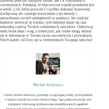
zarówno podczas zakupów online, jak i w codziennych
czynnościach. Pamiętaj, że kluczowym współczynnikiem jest
wartość 2,54, która pozwoli Ci szybko dokonać konwersji.
Zachęcamy do częstego korzystania z tej metody i
sprawdzania swoich umiejętności w praktyce. Im częściej
będziesz stosować tę wiedzę, tym bardziej stanie się ona
naturalną częścią Twoich codziennych nawyków. Odkrywaj
dalej świat miar i wag, a zobaczysz, jak cenne mogą okazać
się te informacje w Twoim życiu zawodowym i prywatnym.
Niech każdy cal liczy się w centymetrach Twojego sukcesu!
Michał Kulewicz
Ceniony doradca finansowy, prezentuje swoją bogatą wiedzę i profesjonalizm
w każdym artykule na swoim własnym blogu. Jego praktyczne porady oraz
umiejętność klarownego przekazywania skomplikowanych zagadnień
finansowych sprawiają, że czytelnicy mogą czerpać z niego niezastąpioną