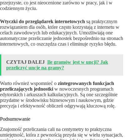
przejrzyste, co jest nieocenione zarówno w pracy, jak i w
codziennym życiu.
Wtyczki do przeglądarek internetowych
są praktycznym
rozwiązaniem dla osób, które często korzystają z internetu w
celach zawodowych lub edukacyjnych. Umożliwiają one
automatyczne przeliczanie jednostek bezpośrednio na stronach
internetowych, co oszczędza czas i eliminuje ryzyko błędu.
CZYTAJ DALEJ
Ile gramów jest w uncji? Jak
przeliczyć uncje na gramy?
Warto również wspomnieć o
zintegrowanych funkcjach
przeliczających jednostki
w nowoczesnych programach
edytorskich i arkuszach kalkulacyjnych. Są one szczególnie
przydatne w środowisku biznesowym i naukowym, gdzie
precyzja i efektywność obliczeń odgrywają kluczową rolę.
Podsumowanie
Znajomość przeliczania cali na centymetry to praktyczna
umiejętność, która z pewnością przyda się w wielu sytuacjach,