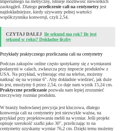
imperialnego na metryczny, istnieje możliwość niewielkich
zaokrągleń. Dlatego
przeliczenie cali na centymetry
jest
najdokładniejsze, kiedy używamy pełnej wartości
współczynnika konwersji, czyli 2,54.
CZYTAJ DALEJ
Ile sekund ma rok? Ile jest
sekund w roku? Dokładne liczby
Przykłady praktycznego przeliczania cali na centymetry
Podczas zakupów online często spotykamy się z wymiarami
podanymi w calach, zwłaszcza przy imporcie produktów z
USA. Na przykład, wybierając etui na telefon, możemy
natknąć się na wymiar 6″. Aby dokładnie wiedzieć, jak duże
to jest, mnożymy 6 przez 2,54, co daje nam wynik 15,24 cm.
Praktyczne przeliczanie
pozwala nam lepiej zrozumieć
rzeczywisty rozmiar produktu.
W branży budowlanej precyzja jest kluczowa, dlatego
konwersja cali na centymetry jest niezwykle ważna, na
przykład przy projektowaniu mebli na wymiar. Jeśli projekt
opisuje szerokość szafki jako 30″, przeliczając to na
centymetry uzyskamy wymiar 76,2 cm. Dzięki temu możemy