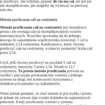
je przeliczyć. Jak widzimy, pytanie:
ile cm ma cal
, nie jest już
tak skomplikowane, jak mogłoby się wydawać na pierwszy
rzut oka.
Metoda przeliczania cali na centymetry
Metoda przeliczania cali na centymetry
jest stosunkowo
prosta i nie wymaga użycia skomplikowanych wzorów
matematycznych. Wszystko sprowadza się do jednego,
łatwego do zapamiętania współczynnika konwersji: 1 cal to
dokładnie 2,54 centymetra. Każdorazowo, kiedy chcemy
przeliczyć cale na centymetry, wystarczy pomnożyć liczbę cali
przez 2,54.
Czyli, jeśli chcemy przeliczyć na przykład 5 cali na
centymetry, mnożymy 5 przez 2,54. Wynik to 12,7
centymetra.
Ta prosta metoda przeliczania
pozwala na
szybkie i precyzyjne przekształcenie wartości z jednego
systemu na drugi, bez konieczności korzystania z
dodatkowych narzędzi czy kalkulatorów.
Warto jednak pamiętać, że choć metoda ta jest szybka i prosta,
to jednak nie zawsze daje wyniki dokładne do najmniejszych
jednostek. Kiedy przeliczamy wartości z systemu