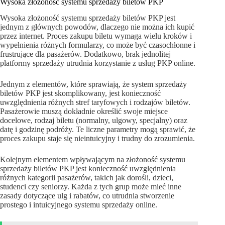
Wysoka złożoność systemu sprzedaży biletów PKP
Wysoka złożoność systemu sprzedaży biletów PKP jest
jednym z głównych powodów, dlaczego nie można ich kupić
przez internet. Proces zakupu biletu wymaga wielu kroków i
wypełnienia różnych formularzy, co może być czasochłonne i
frustrujące dla pasażerów. Dodatkowo, brak jednolitej
platformy sprzedaży utrudnia korzystanie z usług PKP online.
Jednym z elementów, które sprawiają, że system sprzedaży
biletów PKP jest skomplikowany, jest konieczność
uwzględnienia różnych stref taryfowych i rodzajów biletów.
Pasażerowie muszą dokładnie określić swoje miejsce
docelowe, rodzaj biletu (normalny, ulgowy, specjalny) oraz
datę i godzinę podróży. Te liczne parametry mogą sprawić, że
proces zakupu staje się nieintuicyjny i trudny do zrozumienia.
Kolejnym elementem wpływającym na złożoność systemu
sprzedaży biletów PKP jest konieczność uwzględnienia
różnych kategorii pasażerów, takich jak dorośli, dzieci,
studenci czy seniorzy. Każda z tych grup może mieć inne
zasady dotyczące ulg i rabatów, co utrudnia stworzenie
prostego i intuicyjnego systemu sprzedaży online.