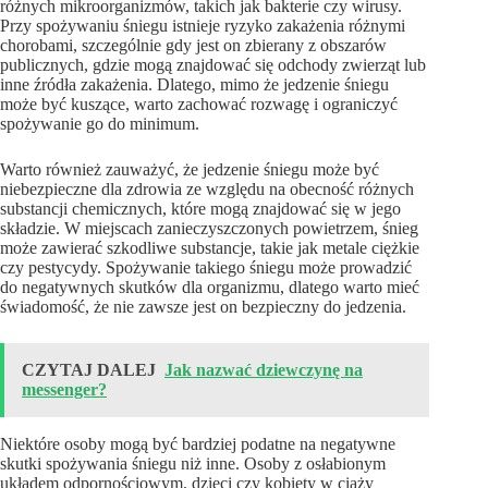
różnych mikroorganizmów, takich jak bakterie czy wirusy.
Przy spożywaniu śniegu istnieje ryzyko zakażenia różnymi
chorobami, szczególnie gdy jest on zbierany z obszarów
publicznych, gdzie mogą znajdować się odchody zwierząt lub
inne źródła zakażenia. Dlatego, mimo że jedzenie śniegu
może być kuszące, warto zachować rozwagę i ograniczyć
spożywanie go do minimum.
Warto również zauważyć, że jedzenie śniegu może być
niebezpieczne dla zdrowia ze względu na obecność różnych
substancji chemicznych, które mogą znajdować się w jego
składzie. W miejscach zanieczyszczonych powietrzem, śnieg
może zawierać szkodliwe substancje, takie jak metale ciężkie
czy pestycydy. Spożywanie takiego śniegu może prowadzić
do negatywnych skutków dla organizmu, dlatego warto mieć
świadomość, że nie zawsze jest on bezpieczny do jedzenia.
CZYTAJ DALEJ
Jak nazwać dziewczynę na
messenger?
Niektóre osoby mogą być bardziej podatne na negatywne
skutki spożywania śniegu niż inne. Osoby z osłabionym
układem odpornościowym, dzieci czy kobiety w ciąży