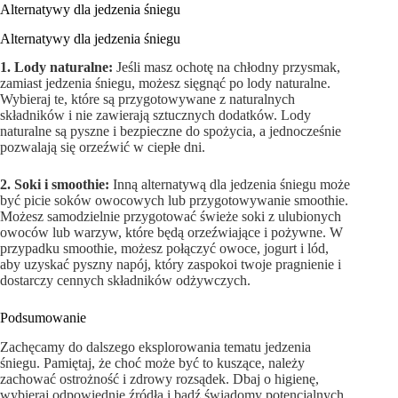
Alternatywy dla jedzenia śniegu
Alternatywy dla jedzenia śniegu
1. Lody naturalne:
Jeśli masz ochotę na chłodny przysmak,
zamiast jedzenia śniegu, możesz sięgnąć po lody naturalne.
Wybieraj te, które są przygotowywane z naturalnych
składników i nie zawierają sztucznych dodatków. Lody
naturalne są pyszne i bezpieczne do spożycia, a jednocześnie
pozwalają się orzeźwić w ciepłe dni.
2. Soki i smoothie:
Inną alternatywą dla jedzenia śniegu może
być picie soków owocowych lub przygotowywanie smoothie.
Możesz samodzielnie przygotować świeże soki z ulubionych
owoców lub warzyw, które będą orzeźwiające i pożywne. W
przypadku smoothie, możesz połączyć owoce, jogurt i lód,
aby uzyskać pyszny napój, który zaspokoi twoje pragnienie i
dostarczy cennych składników odżywczych.
Podsumowanie
Zachęcamy do dalszego eksplorowania tematu jedzenia
śniegu. Pamiętaj, że choć może być to kuszące, należy
zachować ostrożność i zdrowy rozsądek. Dbaj o higienę,
wybieraj odpowiednie źródła i bądź świadomy potencjalnych