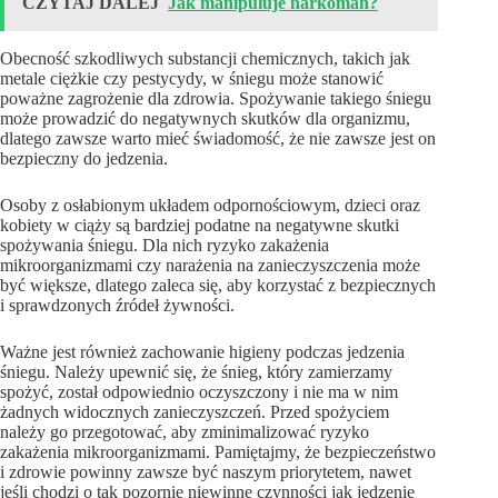
CZYTAJ DALEJ
Jak manipuluje narkoman?
Obecność szkodliwych substancji chemicznych, takich jak
metale ciężkie czy pestycydy, w śniegu może stanowić
poważne zagrożenie dla zdrowia. Spożywanie takiego śniegu
może prowadzić do negatywnych skutków dla organizmu,
dlatego zawsze warto mieć świadomość, że nie zawsze jest on
bezpieczny do jedzenia.
Osoby z osłabionym układem odpornościowym, dzieci oraz
kobiety w ciąży są bardziej podatne na negatywne skutki
spożywania śniegu. Dla nich ryzyko zakażenia
mikroorganizmami czy narażenia na zanieczyszczenia może
być większe, dlatego zaleca się, aby korzystać z bezpiecznych
i sprawdzonych źródeł żywności.
Ważne jest również zachowanie higieny podczas jedzenia
śniegu. Należy upewnić się, że śnieg, który zamierzamy
spożyć, został odpowiednio oczyszczony i nie ma w nim
żadnych widocznych zanieczyszczeń. Przed spożyciem
należy go przegotować, aby zminimalizować ryzyko
zakażenia mikroorganizmami. Pamiętajmy, że bezpieczeństwo
i zdrowie powinny zawsze być naszym priorytetem, nawet
jeśli chodzi o tak pozornie niewinne czynności jak jedzenie