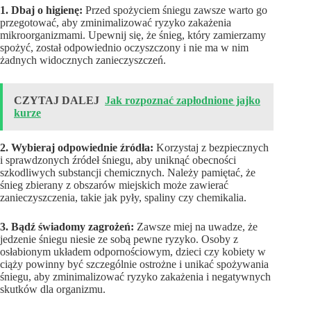
1. Dbaj o higienę:
Przed spożyciem śniegu zawsze warto go
przegotować, aby zminimalizować ryzyko zakażenia
mikroorganizmami. Upewnij się, że śnieg, który zamierzamy
spożyć, został odpowiednio oczyszczony i nie ma w nim
żadnych widocznych zanieczyszczeń.
CZYTAJ DALEJ
Jak rozpoznać zapłodnione jajko
kurze
2. Wybieraj odpowiednie źródła:
Korzystaj z bezpiecznych
i sprawdzonych źródeł śniegu, aby uniknąć obecności
szkodliwych substancji chemicznych. Należy pamiętać, że
śnieg zbierany z obszarów miejskich może zawierać
zanieczyszczenia, takie jak pyły, spaliny czy chemikalia.
3. Bądź świadomy zagrożeń:
Zawsze miej na uwadze, że
jedzenie śniegu niesie ze sobą pewne ryzyko. Osoby z
osłabionym układem odpornościowym, dzieci czy kobiety w
ciąży powinny być szczególnie ostrożne i unikać spożywania
śniegu, aby zminimalizować ryzyko zakażenia i negatywnych
skutków dla organizmu.