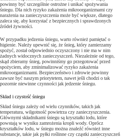
powinny być szczególnie ostrożne i unikać spożywania
śniegu. Dla nich ryzyko zakażenia mikroorganizmami czy
narażenia na zanieczyszczenia może być większe, dlatego
zaleca się, aby korzystać z bezpiecznych i sprawdzonych
źródeł żywności.
W przypadku jedzenia śniegu, warto również pamiętać o
higienie. Należy upewnić się, że śnieg, który zamierzamy
spożyć, został odpowiednio oczyszczony i nie ma w nim
żadnych widocznych zanieczyszczeń. Niezależnie od tego,
skąd zbieramy śnieg, powinniśmy go przegotować przed
spożyciem, aby zminimalizować ryzyko zakażenia
mikroorganizmami. Bezpieczeństwo i zdrowie powinny
zawsze być naszym priorytetem, nawet jeśli chodzi o tak
pozornie niewinne czynności jak jedzenie śniegu.
Skład i czystość śniegu
Skład śniegu zależy od wielu czynników, takich jak
temperatura, wilgotność powietrza czy zanieczyszczenia.
Głównymi składnikami śniegu są kryształki lodu, które
powstają w wyniku zamrożenia kropli wody. Oprócz
kryształków lodu, w śniegu można znaleźć również inne
substancje, takie jak pyłki roślinne czy cząstki zanieczyszczeń