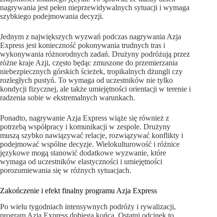
nagrywania jest pełen nieprzewidywalnych sytuacji i wymaga
szybkiego podejmowania decyzji.
Jednym z największych wyzwań podczas nagrywania Azja
Express jest konieczność pokonywania trudnych tras i
wykonywania różnorodnych zadań. Drużyny podróżują przez
różne kraje Azji, często będąc zmuszone do przemierzania
niebezpiecznych górskich ścieżek, tropikalnych dżungli czy
rozległych pustyń. To wymaga od uczestników nie tylko
kondycji fizycznej, ale także umiejętności orientacji w terenie i
radzenia sobie w ekstremalnych warunkach.
Ponadto, nagrywanie Azja Express wiąże się również z
potrzebą współpracy i komunikacji w zespole. Drużyny
muszą szybko nawiązywać relacje, rozwiązywać konflikty i
podejmować wspólne decyzje. Wielokulturowość i różnice
językowe mogą stanowić dodatkowe wyzwanie, które
wymaga od uczestników elastyczności i umiejętności
porozumiewania się w różnych sytuacjach.
Zakończenie i efekt finalny programu Azja Express
Po wielu tygodniach intensywnych podróży i rywalizacji,
program Azja Express dobiega końca. Ostatni odcinek to