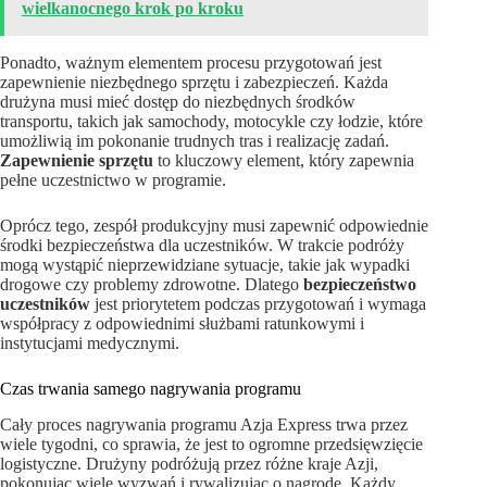
wielkanocnego krok po kroku
Ponadto, ważnym elementem procesu przygotowań jest
zapewnienie niezbędnego sprzętu i zabezpieczeń. Każda
drużyna musi mieć dostęp do niezbędnych środków
transportu, takich jak samochody, motocykle czy łodzie, które
umożliwią im pokonanie trudnych tras i realizację zadań.
Zapewnienie sprzętu
to kluczowy element, który zapewnia
pełne uczestnictwo w programie.
Oprócz tego, zespół produkcyjny musi zapewnić odpowiednie
środki bezpieczeństwa dla uczestników. W trakcie podróży
mogą wystąpić nieprzewidziane sytuacje, takie jak wypadki
drogowe czy problemy zdrowotne. Dlatego
bezpieczeństwo
uczestników
jest priorytetem podczas przygotowań i wymaga
współpracy z odpowiednimi służbami ratunkowymi i
instytucjami medycznymi.
Czas trwania samego nagrywania programu
Cały proces nagrywania programu Azja Express trwa przez
wiele tygodni, co sprawia, że jest to ogromne przedsięwzięcie
logistyczne. Drużyny podróżują przez różne kraje Azji,
pokonując wiele wyzwań i rywalizując o nagrodę. Każdy