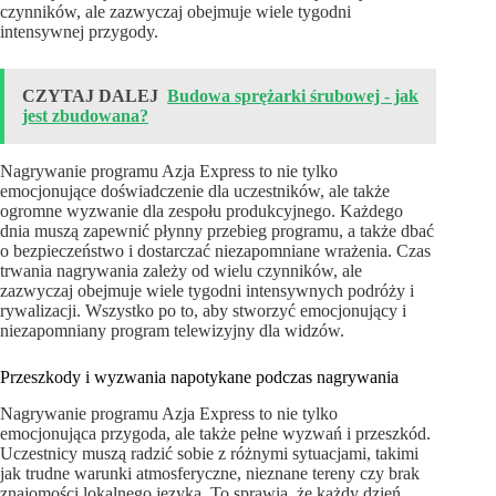
czynników, ale zazwyczaj obejmuje wiele tygodni
intensywnej przygody.
CZYTAJ DALEJ
Budowa sprężarki śrubowej - jak
jest zbudowana?
Nagrywanie programu Azja Express to nie tylko
emocjonujące doświadczenie dla uczestników, ale także
ogromne wyzwanie dla zespołu produkcyjnego. Każdego
dnia muszą zapewnić płynny przebieg programu, a także dbać
o bezpieczeństwo i dostarczać niezapomniane wrażenia. Czas
trwania nagrywania zależy od wielu czynników, ale
zazwyczaj obejmuje wiele tygodni intensywnych podróży i
rywalizacji. Wszystko po to, aby stworzyć emocjonujący i
niezapomniany program telewizyjny dla widzów.
Przeszkody i wyzwania napotykane podczas nagrywania
Nagrywanie programu Azja Express to nie tylko
emocjonująca przygoda, ale także pełne wyzwań i przeszkód.
Uczestnicy muszą radzić sobie z różnymi sytuacjami, takimi
jak trudne warunki atmosferyczne, nieznane tereny czy brak
znajomości lokalnego języka. To sprawia, że każdy dzień