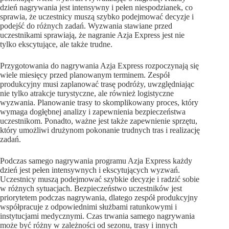
dzień nagrywania jest intensywny i pełen niespodzianek, co
sprawia, że uczestnicy muszą szybko podejmować decyzje i
podejść do różnych zadań. Wyzwania stawiane przed
uczestnikami sprawiają, że nagranie Azja Express jest nie
tylko ekscytujące, ale także trudne.
Przygotowania do nagrywania Azja Express rozpoczynają się
wiele miesięcy przed planowanym terminem. Zespół
produkcyjny musi zaplanować trasę podróży, uwzględniając
nie tylko atrakcje turystyczne, ale również logistyczne
wyzwania. Planowanie trasy to skomplikowany proces, który
wymaga dogłębnej analizy i zapewnienia bezpieczeństwa
uczestnikom. Ponadto, ważne jest także zapewnienie sprzętu,
który umożliwi drużynom pokonanie trudnych tras i realizację
zadań.
Podczas samego nagrywania programu Azja Express każdy
dzień jest pełen intensywnych i ekscytujących wyzwań.
Uczestnicy muszą podejmować szybkie decyzje i radzić sobie
w różnych sytuacjach. Bezpieczeństwo uczestników jest
priorytetem podczas nagrywania, dlatego zespół produkcyjny
współpracuje z odpowiednimi służbami ratunkowymi i
instytucjami medycznymi. Czas trwania samego nagrywania
może być różny w zależności od sezonu, trasy i innych