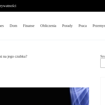
prywatności
nes
Dom
Finanse
Obliczenia
Porady
Praca
Przemys
Sz
si na jego czubku?