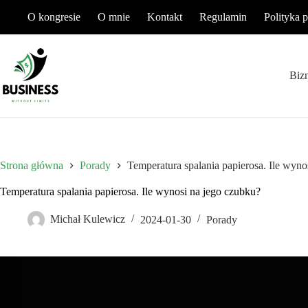
Przejdź
O kongresie
O mnie
Kontakt
Regulamin
Polityka 
do
treści
Biz
Strona główna
Porady
Temperatura spalania papierosa. Ile wyno
Temperatura spalania papierosa. Ile wynosi na jego czubku?
Michał Kulewicz
2024-01-30
Porady