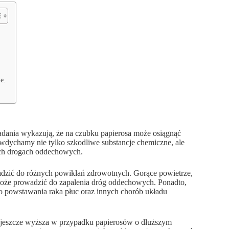
e.
adania wykazują, że na czubku papierosa może osiągnąć
 wdychamy nie tylko szkodliwe substancje chemiczne, ale
ych drogach oddechowych.
dzić do różnych powikłań zdrowotnych. Gorące powietrze,
 może prowadzić do zapalenia dróg oddechowych. Ponadto,
o powstawania raka płuc oraz innych chorób układu
ć jeszcze wyższa w przypadku papierosów o dłuższym