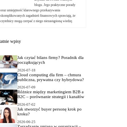
blogu. Jego praktyczne porady
oraz umiejętność klarownego przekazywania
skomplikowanych zagadnień finansowych sprawiają, że
czytelnicy mogą czerpać z niego niezastąpioną wiedzę.
tatnie wpisy
Jak czytać bilans firmy? Poradnik dla
początkujących
2026-07-18
Cloud computing dla firm – chmura
publiczna, prywatna czy hybrydowa?
2026-07-09
Różnice między marketingiem B2B a
B2C – porównanie strategii i kanałów
2026-07-02
Jak stworzyć buyer personę krok po
kroku?
2026-06-25
Zarządzanie zmianą w organizacji –