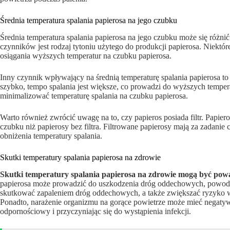
Średnia temperatura spalania papierosa na jego czubku
Średnia temperatura spalania papierosa na jego czubku może się różni
czynników jest rodzaj tytoniu użytego do produkcji papierosa. Niektóre
osiągania wyższych temperatur na czubku papierosa.
Inny czynnik wpływający na średnią temperaturę spalania papierosa to 
szybko, tempo spalania jest większe, co prowadzi do wyższych temper
minimalizować temperaturę spalania na czubku papierosa.
Warto również zwrócić uwagę na to, czy papieros posiada filtr. Papiero
czubku niż papierosy bez filtra. Filtrowane papierosy mają za zadanie 
obniżenia temperatury spalania.
Skutki temperatury spalania papierosa na zdrowie
Skutki temperatury spalania papierosa na zdrowie mogą być powa
papierosa może prowadzić do uszkodzenia dróg oddechowych, powodują
skutkować zapaleniem dróg oddechowych, a także zwiększać ryzyko w
Ponadto, narażenie organizmu na gorące powietrze może mieć negatyw
odpornościowy i przyczyniając się do wystąpienia infekcji.