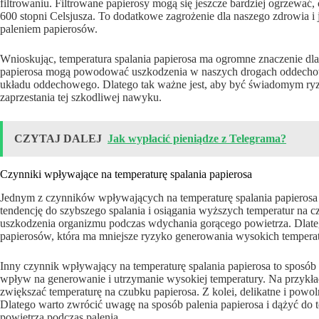
filtrowaniu. Filtrowane papierosy mogą się jeszcze bardziej ogrzewać
600 stopni Celsjusza. To dodatkowe zagrożenie dla naszego zdrowia i
paleniem papierosów.
Wnioskując, temperatura spalania papierosa ma ogromne znaczenie dl
papierosa mogą powodować uszkodzenia w naszych drogach oddechow
układu oddechowego. Dlatego tak ważne jest, aby być świadomym ryz
zaprzestania tej szkodliwej nawyku.
CZYTAJ DALEJ
Jak wypłacić pieniądze z Telegrama?
Czynniki wpływające na temperaturę spalania papierosa
Jednym z czynników wpływających na temperaturę spalania papierosa jes
tendencję do szybszego spalania i osiągania wyższych temperatur na
uszkodzenia organizmu podczas wdychania gorącego powietrza. Dlat
papierosów, która ma mniejsze ryzyko generowania wysokich temperat
Inny czynnik wpływający na temperaturę spalania papierosa to sposób 
wpływ na generowanie i utrzymanie wysokiej temperatury. Na przykład
zwiększać temperaturę na czubku papierosa. Z kolei, delikatne i powo
Dlatego warto zwrócić uwagę na sposób palenia papierosa i dążyć do
powietrza podczas palenia.