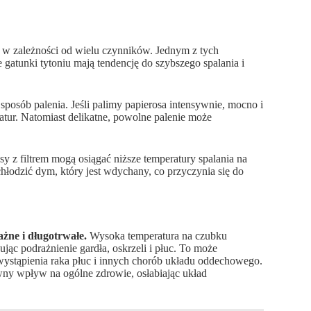
ć w zależności od wielu czynników. Jednym z tych
 gatunki tytoniu mają tendencję do szybszego spalania i
sposób palenia. Jeśli palimy papierosa intensywnie, mocno i
atur. Natomiast delikatne, powolne palenie może
sy z filtrem mogą osiągać niższe temperatury spalania na
chłodzić dym, który jest wdychany, co przyczynia się do
żne i długotrwałe.
Wysoka temperatura na czubku
c podrażnienie gardła, oskrzeli i płuc. To może
ystąpienia raka płuc i innych chorób układu oddechowego.
ny wpływ na ogólne zdrowie, osłabiając układ