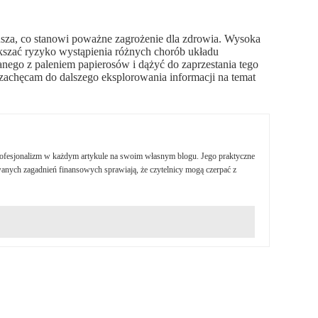
usza, co stanowi poważne zagrożenie dla zdrowia. Wysoka
zać ryzyko wystąpienia różnych chorób układu
ego z paleniem papierosów i dążyć do zaprzestania tego
 zachęcam do dalszego eksplorowania informacji na temat
profesjonalizm w każdym artykule na swoim własnym blogu. Jego praktyczne
nych zagadnień finansowych sprawiają, że czytelnicy mogą czerpać z