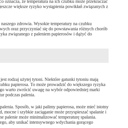
, co oznacza, że temperatura na ich czubku może przekraczać
 jeszcze większe ryzyko wystąpienia powikłań związanych z
a naszego zdrowia. Wysokie temperatury na czubku
ych oraz przyczyniać się do powstawania różnych chorób
yka związanego z paleniem papierosów i dążyć do
t rodzaj użytej tytoni. Niektóre gatunki tytoniu mają
 czubku papierosa. To może prowadzić do większego ryzyka
ego warto zwrócić uwagę na wybór odpowiedniej marki
ur podczas palenia.
palenia. Sposób, w jaki palimy papierosa, może mieć istotny
, mocne i szybkie zaciąganie może przyspieszać spalanie i
lne palenie może minimalizować temperaturę spalania.
 tego, aby unikać intensywnego wdychania gorącego