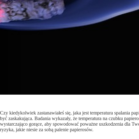
Czy kiedykolwiek zastanawiałeś się, jaka jest temperatura spalania p
być zaskakująca. Badania wykazały, że temperatura na czubku papier
wystarczająco gorące, aby spowodować poważne uszkodzenia dla Two
ryzyka, jakie niesie za sobą palenie papierosów.