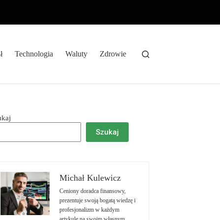
ł
Technologia
Waluty
Zdrowie
ukaj
Szukaj
Michał Kulewicz
Ceniony doradca finansowy,
prezentuje swoją bogatą wiedzę i
profesjonalizm w każdym
artykule na swoim własnym