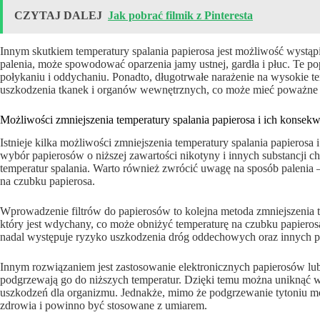
CZYTAJ DALEJ
Jak pobrać filmik z Pinteresta
Innym skutkiem temperatury spalania papierosa jest możliwość wystą
palenia, może spowodować oparzenia jamy ustnej, gardła i płuc. Te 
połykaniu i oddychaniu. Ponadto, długotrwałe narażenie na wysokie 
uszkodzenia tkanek i organów wewnętrznych, co może mieć poważne 
Możliwości zmniejszenia temperatury spalania papierosa i ich konsekw
Istnieje kilka możliwości zmniejszenia temperatury spalania papierosa 
wybór papierosów o niższej zawartości nikotyny i innych substancji 
temperatur spalania. Warto również zwrócić uwagę na sposób palenia 
na czubku papierosa.
Wprowadzenie filtrów do papierosów to kolejna metoda zmniejszenia te
który jest wdychany, co może obniżyć temperaturę na czubku papieros
nadal występuje ryzyko uszkodzenia dróg oddechowych oraz innych 
Innym rozwiązaniem jest zastosowanie elektronicznych papierosów lub p
podgrzewają go do niższych temperatur. Dzięki temu można uniknąć w
uszkodzeń dla organizmu. Jednakże, mimo że podgrzewanie tytoniu mo
zdrowia i powinno być stosowane z umiarem.