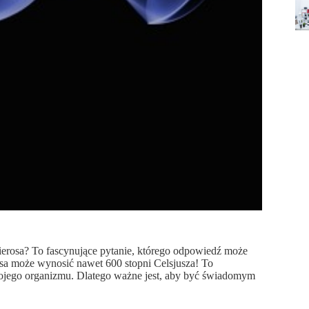
apierosa? To fascynujące pytanie, którego odpowiedź może
osa może wynosić nawet 600 stopni Celsjusza! To
jego organizmu. Dlatego ważne jest, aby być świadomym