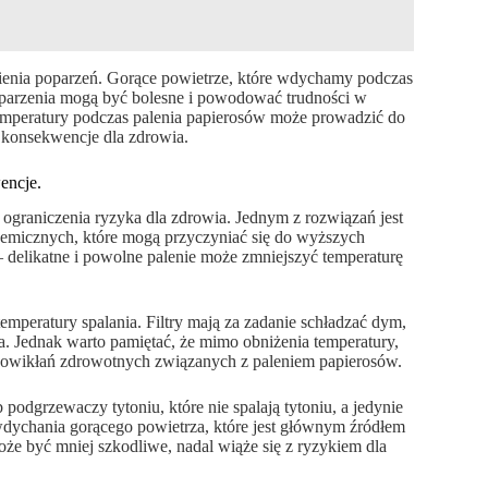
pienia poparzeń. Gorące powietrze, które wdychamy podczas
poparzenia mogą być bolesne i powodować trudności w
temperatury podczas palenia papierosów może prowadzić do
konsekwencje dla zdrowia.
encje.
i ograniczenia ryzyka dla zdrowia. Jednym z rozwiązań jest
chemicznych, które mogą przyczyniać się do wyższych
– delikatne i powolne palenie może zmniejszyć temperaturę
mperatury spalania. Filtry mają za zadanie schładzać dym,
a. Jednak warto pamiętać, że mimo obniżenia temperatury,
powikłań zdrowotnych związanych z paleniem papierosów.
odgrzewaczy tytoniu, które nie spalają tytoniu, a jedynie
dychania gorącego powietrza, które jest głównym źródłem
że być mniej szkodliwe, nadal wiąże się z ryzykiem dla