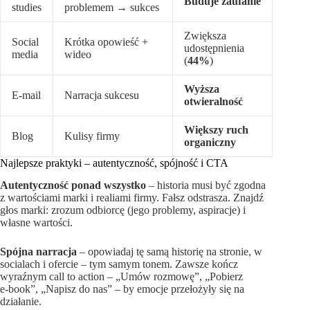
Buduje zaufanie
studies
problemem → sukces
Zwiększa
Social
Krótka opowieść +
udostępnienia
media
wideo
(
44%
)
Wyższa
E‑mail
Narracja sukcesu
otwieralność
Większy ruch
Blog
Kulisy firmy
organiczny
Najlepsze praktyki – autentyczność, spójność i CTA
Autentyczność ponad wszystko
– historia musi być zgodna
z wartościami marki i realiami firmy. Fałsz odstrasza. Znajdź
głos marki: zrozum odbiorcę (jego problemy, aspiracje) i
własne wartości.
Spójna narracja
– opowiadaj tę samą historię na stronie, w
socialach i ofercie – tym samym tonem. Zawsze kończ
wyraźnym call to action – „Umów rozmowę”, „Pobierz
e‑book”, „Napisz do nas” – by emocje przełożyły się na
działanie.