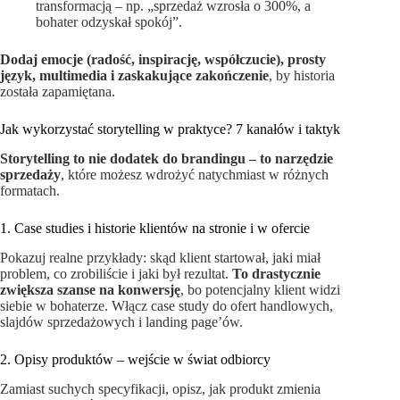
transformacją – np. „sprzedaż wzrosła o 300%, a
bohater odzyskał spokój”.
Dodaj emocje (radość, inspirację, współczucie), prosty
język, multimedia i zaskakujące zakończenie
, by historia
została zapamiętana.
Jak wykorzystać storytelling w praktyce? 7 kanałów i taktyk
Storytelling to nie dodatek do brandingu – to narzędzie
sprzedaży
, które możesz wdrożyć natychmiast w różnych
formatach.
1. Case studies i historie klientów na stronie i w ofercie
Pokazuj realne przykłady: skąd klient startował, jaki miał
problem, co zrobiliście i jaki był rezultat.
To drastycznie
zwiększa szanse na konwersję
, bo potencjalny klient widzi
siebie w bohaterze. Włącz case study do ofert handlowych,
slajdów sprzedażowych i landing page’ów.
2. Opisy produktów – wejście w świat odbiorcy
Zamiast suchych specyfikacji, opisz, jak produkt zmienia