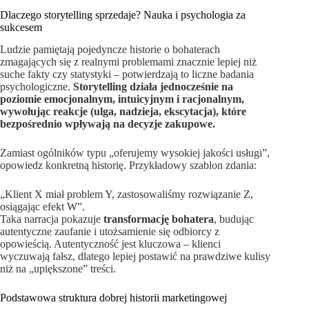
Dlaczego storytelling sprzedaje? Nauka i psychologia za
sukcesem
Ludzie pamiętają pojedyncze historie o bohaterach
zmagających się z realnymi problemami znacznie lepiej niż
suche fakty czy statystyki – potwierdzają to liczne badania
psychologiczne.
Storytelling działa jednocześnie na
poziomie emocjonalnym, intuicyjnym i racjonalnym,
wywołując reakcje (ulga, nadzieja, ekscytacja), które
bezpośrednio wpływają na decyzje zakupowe.
Zamiast ogólników typu „oferujemy wysokiej jakości usługi”,
opowiedz konkretną historię. Przykładowy szablon zdania:
„Klient X miał problem Y, zastosowaliśmy rozwiązanie Z,
osiągając efekt W”.
Taka narracja pokazuje
transformację bohatera
, budując
autentyczne zaufanie i utożsamienie się odbiorcy z
opowieścią. Autentyczność jest kluczowa – klienci
wyczuwają fałsz, dlatego lepiej postawić na prawdziwe kulisy
niż na „upiększone” treści.
Podstawowa struktura dobrej historii marketingowej