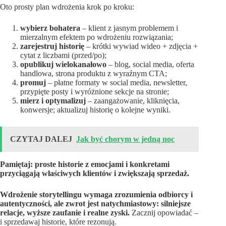
Oto prosty plan wdrożenia krok po kroku:
wybierz bohatera
– klient z jasnym problemem i
mierzalnym efektem po wdrożeniu rozwiązania;
zarejestruj historię
– krótki wywiad wideo + zdjęcia +
cytat z liczbami (przed/po);
opublikuj wielokanałowo
– blog, social media, oferta
handlowa, strona produktu z wyraźnym CTA;
promuj
– płatne formaty w social media, newsletter,
przypięte posty i wyróżnione sekcje na stronie;
mierz i optymalizuj
– zaangażowanie, kliknięcia,
konwersje; aktualizuj historię o kolejne wyniki.
CZYTAJ DALEJ
Jak być chorym w jedną noc
Pamiętaj: proste historie z emocjami i konkretami
przyciągają właściwych klientów i zwiększają sprzedaż.
Wdrożenie storytellingu wymaga zrozumienia odbiorcy i
autentyczności, ale zwrot jest natychmiastowy: silniejsze
relacje, wyższe zaufanie i realne zyski.
Zacznij opowiadać –
i sprzedawaj historie, które rezonują.