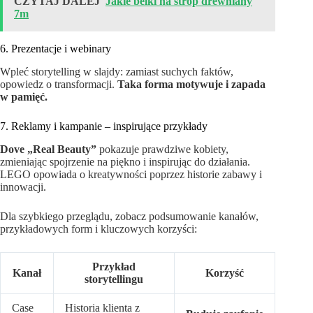
CZYTAJ DALEJ
Jakie belki na strop drewniany
7m
6. Prezentacje i webinary
Wpleć storytelling w slajdy: zamiast suchych faktów,
opowiedz o transformacji.
Taka forma motywuje i zapada
w pamięć.
7. Reklamy i kampanie – inspirujące przykłady
Dove „Real Beauty”
pokazuje prawdziwe kobiety,
zmieniając spojrzenie na piękno i inspirując do działania.
LEGO opowiada o kreatywności poprzez historie zabawy i
innowacji.
Dla szybkiego przeglądu, zobacz podsumowanie kanałów,
przykładowych form i kluczowych korzyści:
Przykład
Kanał
Korzyść
storytellingu
Case
Historia klienta z