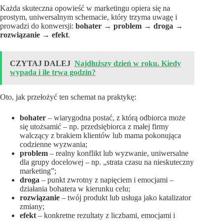
Każda skuteczna opowieść w marketingu opiera się na
prostym, uniwersalnym schemacie, który trzyma uwagę i
prowadzi do konwersji:
bohater → problem → droga →
rozwiązanie → efekt
.
CZYTAJ DALEJ
Najdłuższy dzień w roku. Kiedy
wypada i ile trwa godzin?
Oto, jak przełożyć ten schemat na praktykę:
bohater
– wiarygodna postać, z którą odbiorca może
się utożsamić – np. przedsiębiorca z małej firmy
walczący z brakiem klientów lub mama pokonująca
codzienne wyzwania;
problem
– realny konflikt lub wyzwanie, uniwersalne
dla grupy docelowej – np. „strata czasu na nieskuteczny
marketing”;
droga
– punkt zwrotny z napięciem i emocjami –
działania bohatera w kierunku celu;
rozwiązanie
– twój produkt lub usługa jako katalizator
zmiany;
efekt
– konkretne rezultaty z liczbami, emocjami i