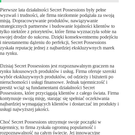
Pierwsze lata działalności Secret Possessions były pełne
wyzwań i trudności, ale firma niezłomnie podążała za swoją
misją. Dopracowywanie produktów, nawiązywanie
strategicznych partnerstw i budowanie lojalności klientów to
tylko niektóre z priorytetów, które firma wyznaczyła sobie na
swojej drodze do sukcesu. Dzięki konsekwentnemu podejściu
i nieustannemu dążeniu do perfekcji, Secret Possessions
zyskała reputację jednej z najbardziej ekskluzywnych marek
na rynku.
Dzisiaj Secret Possessions jest rozpoznawalnym graczem na
rynku luksusowych produktów i usług. Firma oferuje szeroki
wybór ekskluzywnych produktów, od odzieży i biżuterii po
nieruchomości i usługi finansowe. Jednak tajemniczość i
prestiż wciąż są fundamentami działalności Secret
Possessions, które przyciągają klientów z całego świata. Firma
kontynuuje swoją misję, starając się spełniać oczekiwania
najbardziej wymagających klientów i dostarczać im produkty i
usługi najwyższej jakości.
Choć Secret Possessions utrzymuje swoje początki w
tajemnicy, to firma zyskała ogromną popularność i
rozpoznawalność na całym świecie. Jej innowacyjne