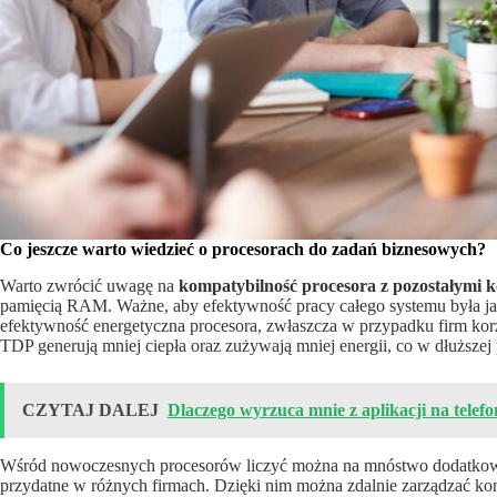
Co jeszcze warto wiedzieć o procesorach do zadań biznesowych?
Warto zwrócić uwagę na
kompatybilność procesora z pozostałymi 
pamięcią RAM. Ważne, aby efektywność pracy całego systemu była ja
efektywność energetyczna procesora, zwłaszcza w przypadku firm korz
TDP generują mniej ciepła oraz zużywają mniej energii, co w dłuższej
CZYTAJ DALEJ
Dlaczego wyrzuca mnie z aplikacji na telefo
Wśród nowoczesnych procesorów liczyć można na mnóstwo dodatkowych
przydatne w różnych firmach. Dzięki nim można zdalnie zarządzać kom