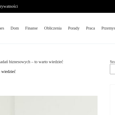
prywatności
nes
Dom
Finanse
Obliczenia
Porady
Praca
Przemys
Sz
adań biznesowych – to warto wiedzieć
 wiedzieć