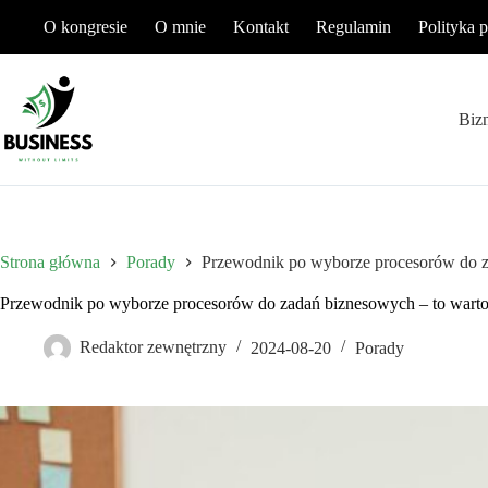
Przejdź
O kongresie
O mnie
Kontakt
Regulamin
Polityka 
do
treści
Biz
Strona główna
Porady
Przewodnik po wyborze procesorów do z
Przewodnik po wyborze procesorów do zadań biznesowych – to warto
Redaktor zewnętrzny
2024-08-20
Porady