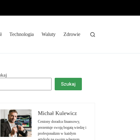
ł
Technologia
Waluty
Zdrowie
ukaj
Szukaj
Michał Kulewicz
Ceniony doradca finansowy,
prezentuje swoją bogatą wiedzę i
profesjonalizm w każdym
artykule na swoim własnym