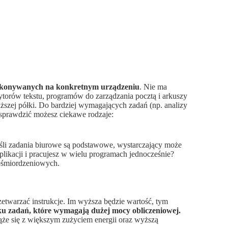
ykonywanych na konkretnym urządzeniu
. Nie ma
ytorów tekstu, programów do zarządzania pocztą i arkuszy
ższej półki. Do bardziej wymagających zadań (np. analizy
 sprawdzić możesz ciekawe rodzaje:
śli zadania biurowe są podstawowe, wystarczający może
likacji i pracujesz w wielu programach jednocześnie?
ośmiordzeniowych.
zetwarzać instrukcje. Im wyższa będzie wartość, tym
u zadań, które wymagają dużej mocy obliczeniowej.
ąże się z większym zużyciem energii oraz wyższą