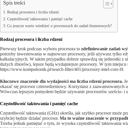
Spis treści
Rodzaj procesora i liczba rdzeni
Częstotliwość taktowania i pamięć cache
Co jeszcze warto wiedzieć o procesorach do zadań biznesowych?
Rodzaj procesora i liczba rdzeni
Pierwszy krok podczas wyboru procesora to
zdefiniowanie zadań w
potrzeby inwestowania w najnowsze procesory, jeśli używasz tylko ed
kalkulacyjnych. W takim przypadku dobrze sprawdzą się jednostki z ni
dużych zbiorów), lepsze będą wydajniejsze procesory. W tym miejscu
https://www.komputronik.pl/search-filter/401/procesory-intel-core-i9.
Kluczowe znaczenie dla wydajności ma liczba rdzeni procesora.
Je
okazać się procesor czterordzeniowy. Korzystasz z zaawansowanych ap
Wówczas lepszym pomysłem będzie używanie procesorów sześcio- i 
Częstotliwość taktowania i pamięć cache
Częstotliwość taktowania (GHz) określa, jak szybko procesor może pr
szybciej będzie działać procesor.
Ma to ważne znaczenie w przypadk
Trzeba jednak pamiętać o tym, że wysoka częstotliwość taktowania wi