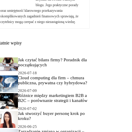
blogu. Jego praktyczne porady
oraz umiejętność klarownego przekazywania
skomplikowanych zagadnień finansowych sprawiają, że
czytelnicy mogą czerpać z niego niezastąpioną wiedzę.
tatnie wpisy
Jak czytać bilans firmy? Poradnik dla
początkujących
2026-07-18
Cloud computing dla firm – chmura
publiczna, prywatna czy hybrydowa?
2026-07-09
Różnice między marketingiem B2B a
B2C – porównanie strategii i kanałów
2026-07-02
Jak stworzyć buyer personę krok po
kroku?
2026-06-25
Zarządzanie zmianą w organizacji –