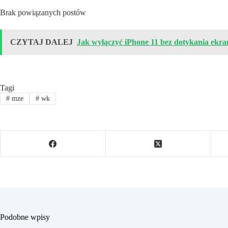
Brak powiązanych postów
CZYTAJ DALEJ
Jak wyłączyć iPhone 11 bez dotykania ekr
Tagi
#
mze
#
wk
Podobne wpisy