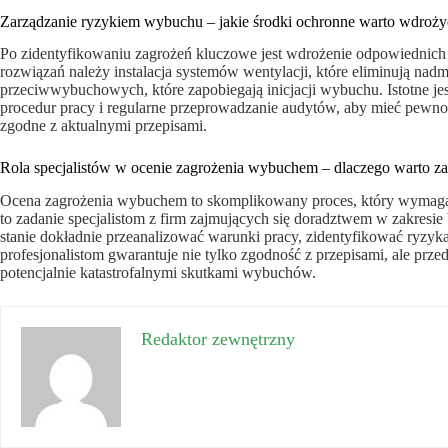
Zarządzanie ryzykiem wybuchu – jakie środki ochronne warto wdroży
Po zidentyfikowaniu zagrożeń kluczowe jest wdrożenie odpowiednich
rozwiązań należy instalacja systemów wentylacji, które eliminują nad
przeciwwybuchowych, które zapobiegają inicjacji wybuchu. Istotne j
procedur pracy i regularne przeprowadzanie audytów, aby mieć pewnoś
zgodne z aktualnymi przepisami.
Rola specjalistów w ocenie zagrożenia wybuchem – dlaczego warto z
Ocena zagrożenia wybuchem to skomplikowany proces, który wymaga w
to zadanie specjalistom z firm zajmujących się doradztwem w zakres
stanie dokładnie przeanalizować warunki pracy, zidentyfikować ryzyk
profesjonalistom gwarantuje nie tylko zgodność z przepisami, ale pr
potencjalnie katastrofalnymi skutkami wybuchów.
Redaktor zewnętrzny