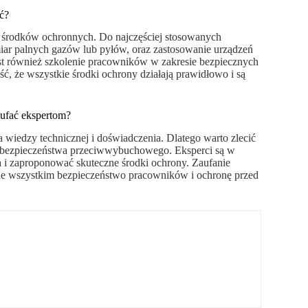
ć?
 środków ochronnych. Do najczęściej stosowanych
miar palnych gazów lub pyłów, oraz zastosowanie urządzeń
est również szkolenie pracowników w zakresie bezpiecznych
ć, że wszystkie środki ochrony działają prawidłowo i są
aufać ekspertom?
iedzy technicznej i doświadczenia. Dlatego warto zlecić
ie bezpieczeństwa przeciwwybuchowego. Eksperci są w
a i zaproponować skuteczne środki ochrony. Zaufanie
zede wszystkim bezpieczeństwo pracowników i ochronę przed