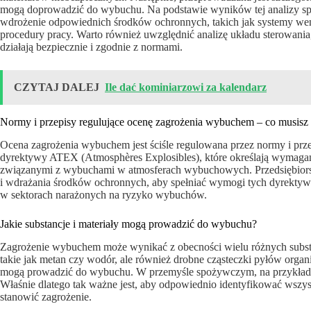
mogą doprowadzić do wybuchu. Na podstawie wyników tej analizy spec
wdrożenie odpowiednich środków ochronnych, takich jak systemy wen
procedury pracy. Warto również uwzględnić analizę układu sterowania
działają bezpiecznie i zgodnie z normami.
CZYTAJ DALEJ
Ile dać kominiarzowi za kalendarz
Normy i przepisy regulujące ocenę zagrożenia wybuchem – co musisz
Ocena zagrożenia wybuchem jest ściśle regulowana przez normy i prz
dyrektywy ATEX (Atmosphères Explosibles), które określają wymaga
związanymi z wybuchami w atmosferach wybuchowych. Przedsiębiors
i wdrażania środków ochronnych, aby spełniać wymogi tych dyrektyw.
w sektorach narażonych na ryzyko wybuchów.
Jakie substancje i materiały mogą prowadzić do wybuchu?
Zagrożenie wybuchem może wynikać z obecności wielu różnych substan
takie jak metan czy wodór, ale również drobne cząsteczki pyłów orga
mogą prowadzić do wybuchu. W przemyśle spożywczym, na przykład, p
Właśnie dlatego tak ważne jest, aby odpowiednio identyfikować wszyst
stanowić zagrożenie.