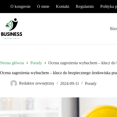
Przejdź
O kongresie
O mnie
Kontakt
Regulamin
Polityka 
do
treści
Biz
Strona główna
Porady
Ocena zagrożenia wybuchem – klucz do 
Ocena zagrożenia wybuchem – klucz do bezpiecznego środowiska pra
Redaktor zewnętrzny
2024-09-11
Porady