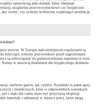
jaliści opracowują plan działań, który obejmuje
tylacji, urządzenia przeciwwybuchowe czy bezpieczne
, aby ocenić, czy systemy techniczne wspierające produkcję
 wiedzieć?
episy prawne. W Europie najważniejszymi regulacjami są
nia dotyczące ochrony pracowników przed zagrożeniami
twa są zobowiązane do przeprowadzania regularnych ocen
 Normy te stanowią fundament dla bezpiecznego działania
cji, zarówno gazów, jak i pyłów. Przykłady to palne gazy,
nicznych i metalicznych, które w odpowiednich warunkach
ył z mąki lub cukru może być przyczyną eksplozji.
kie materiały i substancje w miejscu pracy, które mogą