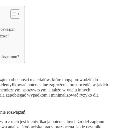
rozwiązań
dzieć?
 ekspertom?
kątem obecności materiałów, które mogą prowadzić do
zidentyfikować potencjalne zagrożenia oraz ocenić, w jakich
chemicznym, spożywczym, a także w wielu innych
ala zapobiegać wypadkom i minimalizować ryzyko dla
nie rozwiązań
m z nich jest identyfikacja potencjalnych źródeł zapłonu i
wa analiza środowiska pracy oraz ocena, jakie czynniki