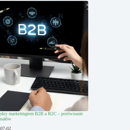
ędzy marketingiem B2B a B2C – porównanie
kanałów
-07-02