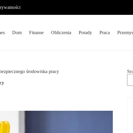
prywatności
nes
Dom
Finanse
Obliczenia
Porady
Praca
Przemys
Sz
bezpiecznego środowiska pracy
cy