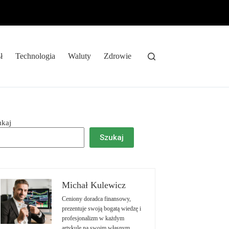
ł
Technologia
Waluty
Zdrowie
ukaj
Szukaj
Michał Kulewicz
Ceniony doradca finansowy,
prezentuje swoją bogatą wiedzę i
profesjonalizm w każdym
artykule na swoim własnym