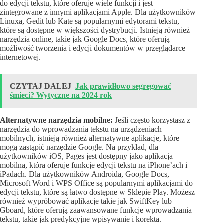
do edycji tekstu, które oferuje wiele funkcji i jest
zintegrowane z innymi aplikacjami Apple. Dla użytkowników
Linuxa, Gedit lub Kate są popularnymi edytorami tekstu,
które są dostępne w większości dystrybucji. Istnieją również
narzędzia online, takie jak Google Docs, które oferują
możliwość tworzenia i edycji dokumentów w przeglądarce
internetowej.
CZYTAJ DALEJ
Jak prawidłowo segregować
śmieci? Wytyczne na 2024 rok
Alternatywne narzędzia mobilne:
Jeśli często korzystasz z
narzędzia do wprowadzania tekstu na urządzeniach
mobilnych, istnieją również alternatywne aplikacje, które
mogą zastąpić narzędzie Google. Na przykład, dla
użytkowników iOS, Pages jest dostępny jako aplikacja
mobilna, która oferuje funkcje edycji tekstu na iPhone’ach i
iPadach. Dla użytkowników Androida, Google Docs,
Microsoft Word i WPS Office są popularnymi aplikacjami do
edycji tekstu, które są łatwo dostępne w Sklepie Play. Możesz
również wypróbować aplikacje takie jak SwiftKey lub
Gboard, które oferują zaawansowane funkcje wprowadzania
tekstu, takie jak predykcyjne wpisywanie i korekta.