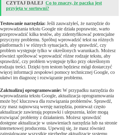
CZYTAJ DALEJ
Co to znaczy, że paczka jest
przyjęta w sortowni?
Testowanie narzędzia:
Jeśli zauważyłeś, że narzędzie do
wprowadzania tekstu Google nie działa poprawnie, warto
przeprowadzić kilka testów, aby zidentyfikować potencjalne
przyczyny problemu. Spróbuj wprowadzić tekst na różnych
platformach i w różnych sytuacjach, aby sprawdzić, czy
problem występuje tylko w określonych warunkach. Możesz
również spróbować wprowadzić różne rodzaje tekstu, aby
sprawdzić, czy problem występuje tylko przy określonym
rodzaju treści. Dzięki tym testom będziesz mógł dostarczyć
więcej informacji zespołowi pomocy technicznej Google, co
ułatwi im diagnozę i rozwiązanie problemu.
Zaktualizuj oprogramowanie:
W przypadku narzędzia do
wprowadzania tekstu Google, aktualizacja oprogramowania
może być kluczowa dla rozwiązania problemów. Sprawdź,
czy masz najnowszą wersję narzędzia, ponieważ często
aktualizacje zawierają poprawki i ulepszenia, które mogą
rozwiązać problemy z działaniem. Możesz sprawdzić
dostępne aktualizacje w ustawieniach narzędzia lub na stronie
internetowej producenta. Upewnij się, że masz również
zainstalowane wszystkie niezbędne aktualizacje systemu