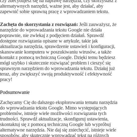
czy zdecydujesz się na naprawę narzędzia, czy skorzystasz z
alternatywnych narzędzi, ważne jest, aby działać, aby
zapewnić sobie sprawną pracę z wprowadzaniem tekstu.
Zachęta do skorzystania z rozwiązań:
Jeśli zauważysz, że
narzędzie do wprowadzania tekstu Google nie działa
poprawnie, nie zwlekaj z podjęciem działań. Sprawdź
dostępne rozwiązania opisane w artykule, takie jak
aktualizacja narzędzia, sprawdzenie ustawień i konfiguracji,
skanowanie komputera w poszukiwaniu wirusów, a także
kontakt z pomocą techniczną Google. Dzięki temu będziesz
mógł szybko i skutecznie rozwiązać problem i cieszyć się
sprawnym narzędziem do wprowadzania tekstu. Działaj już
teraz, aby zwiększyć swoją produktywność i efektywność
pracy!
Podsumowanie
Zachęcamy Cię do dalszego eksplorowania tematu narzędzia
do wprowadzania tekstu Google. Mimo występujących
problemów, istnieje wiele możliwości rozwiązania tych
trudności. Sprawdź aktualizacje, skonfiguruj ustawienia,
skontaktuj się z pomocą techniczną Google lub wypróbuj
alternatywne narzędzia. Nie daj się zniechęcić, istnieje wiele
sposobów, aby skutecznie wprowadzać tekst na różnych