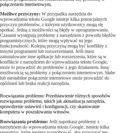
połączeniem internetowym.
Możliwe przyczyny:
W przypadku narzędzia do
wprowadzania tekstu Google istnieje kilka potencjalnych
przyczyn problemów, z którymi użytkownicy mogą się
spotkać. Jedną z możliwości są błędy w oprogramowaniu.
Czasami występują problemy z narzędziem z powodu błędów
programistycznych, które mogą wpływać na jego
funkcjonalność. Kolejną przyczyną mogą być konflikty z
innymi programami lub rozszerzeniami. Jeśli masz
zainstalowane inne aplikacje lub rozszerzenia, które są w
konflikcie z narzędziem do wprowadzania tekstu Google,
może to prowadzić do problemów z jego działaniem. Inną
możliwością są problemy z połączeniem internetowym. Słabe
lub niestabilne połączenie internetowe może prowadzić do
opóźnień lub braku reakcji narzędzia.
Rozwiązania problemu: Przedstawienie różnych sposobów
rozwiązania problemu, takich jak aktualizacja narzędzia,
sprawdzenie ustawień i konfiguracji, czy skanowanie
komputera w poszukiwaniu wirusów.
Rozwiązania problemu:
Jeśli napotkasz problemy z
narzędziem do wprowadzania tekstu Google, istnieje kilka
sposobów, które możesz wypróbować, aby rozwiązać ten