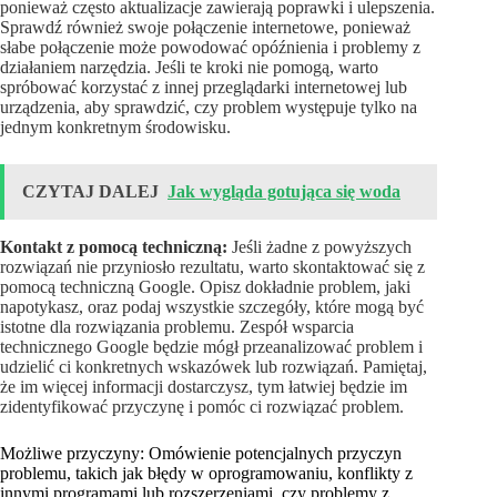
ponieważ często aktualizacje zawierają poprawki i ulepszenia.
Sprawdź również swoje połączenie internetowe, ponieważ
słabe połączenie może powodować opóźnienia i problemy z
działaniem narzędzia. Jeśli te kroki nie pomogą, warto
spróbować korzystać z innej przeglądarki internetowej lub
urządzenia, aby sprawdzić, czy problem występuje tylko na
jednym konkretnym środowisku.
CZYTAJ DALEJ
Jak wygląda gotująca się woda
Kontakt z pomocą techniczną:
Jeśli żadne z powyższych
rozwiązań nie przyniosło rezultatu, warto skontaktować się z
pomocą techniczną Google. Opisz dokładnie problem, jaki
napotykasz, oraz podaj wszystkie szczegóły, które mogą być
istotne dla rozwiązania problemu. Zespół wsparcia
technicznego Google będzie mógł przeanalizować problem i
udzielić ci konkretnych wskazówek lub rozwiązań. Pamiętaj,
że im więcej informacji dostarczysz, tym łatwiej będzie im
zidentyfikować przyczynę i pomóc ci rozwiązać problem.
Możliwe przyczyny: Omówienie potencjalnych przyczyn
problemu, takich jak błędy w oprogramowaniu, konflikty z
innymi programami lub rozszerzeniami, czy problemy z